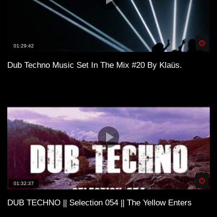
Spä
01:29:42
Dub Techno Music Set In The Mix #20 By Klaüs.
Spä
01:32:37
DUB TECHNO || Selection 054 || The Yellow Enters