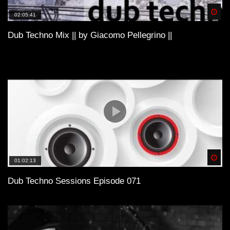
Spä
02:05:41
Dub Techno Mix || by Giacomo Pellegrino ||
Spä
01:02:13
Dub Techno Sessions Episode 071