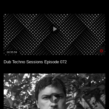
Spä
00:55:59
Dub Techno Sessions Episode 072