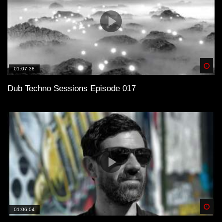
Spä
01:07:38
Dub Techno Sessions Episode 017
Spä
01:06:04