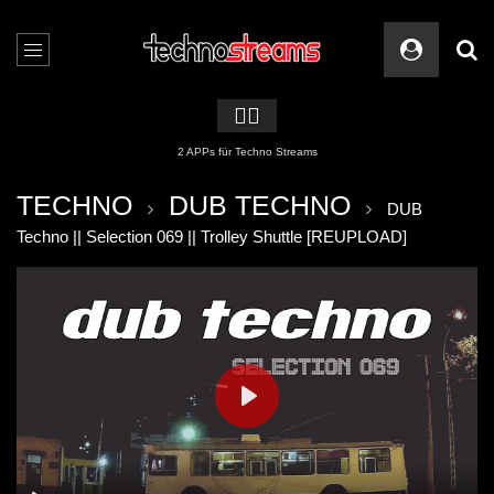
🏳️‍🌈
2 APPs für Techno Streams
TECHNO
DUB TECHNO
DUB
Techno || Selection 069 || Trolley Shuttle [REUPLOAD]
PLAY