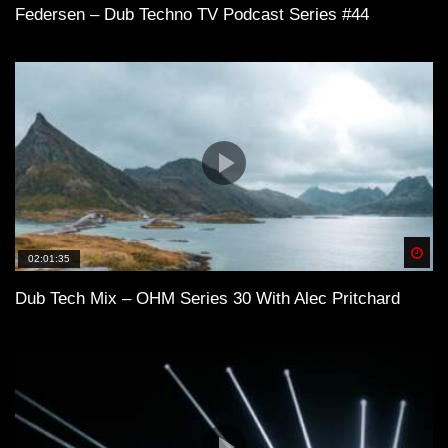
Federsen – Dub Techno TV Podcast Series #44
Spä
02:01:35
Dub Tech Mix – OHM Series 30 With Alec Pritchard