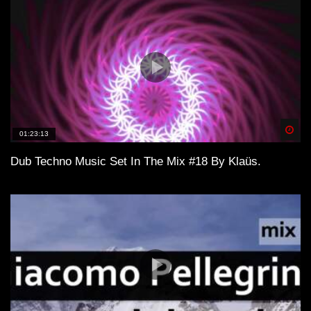
Spä
01:23:13
Dub Techno Music Set In The Mix #18 By Klaüs.