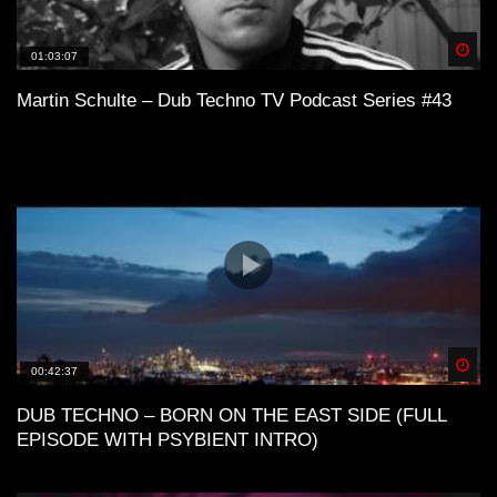
Spä
01:03:07
Martin Schulte – Dub Techno TV Podcast Series #43
Spä
00:42:37
DUB TECHNO – BORN ON THE EAST SIDE (FULL
EPISODE WITH PSYBIENT INTRO)