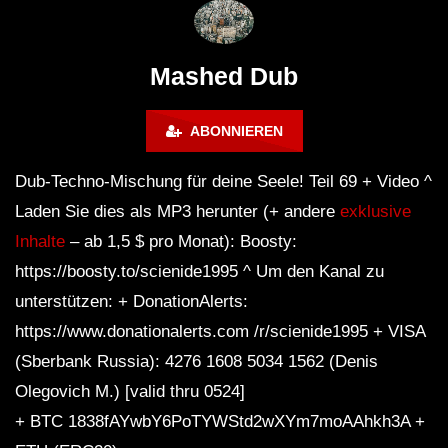
# 37 By Klaüs.
Thru It
Mashed Dub
ABONNIEREN
Dub-Techno-Mischung für deine Seele! Teil 69 + Video ^
Laden Sie dies als MP3 herunter (+ andere
exklusive
Inhalte
– ab 1,5 $ pro Monat): Boosty:
https://boosty.to/scienide1995 ^ Um den Kanal zu
unterstützen: + DonationAlerts:
https://www.donationalerts.com /r/scienide1995 + VISA
(Sberbank Russia): 4276 1608 5034 1562 (Denis
Olegovich M.) [valid thru 0524]
+ BTC 1838fAYwbY6PoTYWStd2wXYm7moAAhkh3A +