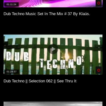
Spä
01:11:24
Dub Techno Music Set In The Mix # 37 By Klaüs.
Spä
01:28:57
Dub Techno || Selection 062 || See Thru It