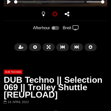
PLAY
Afterhour
Breit
DUB TECHNO
DUB Techno || Selection
069 || Trolley Shuttle
[REUPLOAD]
Später
01:11:24
01:28:57
19. APRIL 2023
Dub Techno Music Set In The Mix
Dub Techno || Selecti