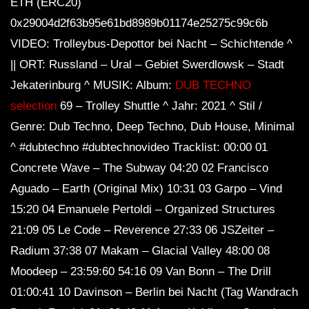
ETH (ERC20)
0x29004d2f63b95e61bd8989b01174e25275c99c6b
VIDEO: Trolleybus-Depottor bei Nacht – Schichtende ^
|| ORT: Russland – Ural – Gebiet Swerdlowsk – Stadt
Jekaterinburg ^ MUSIK: Album:
DUB TECHNO
selection
69 – Trolley Shuttle ^ Jahr: 2021 ^ Stil /
Genre: Dub Techno, Deep Techno, Dub House, Minimal
^ #dubtechno #dubtechnovideo Tracklist: 00:00 01
Concrete Wave – The Subway 04:20 02 Francisco
Aguado – Earth (Original Mix) 10:31 03 Garpo – Vind
15:20 04 Emanuele Pertoldi – Organized Structures
21:09 05 Le Code – Reverence 27:33 06 JSZeiter –
Radium 37:38 07 Makam – Glacial Valley 48:00 08
Moodeep – 23:59:60 54:16 09 Van Bonn – The Drill
01:00:41 10 Davinson – Berlin bei Nacht (Tag Wandrach