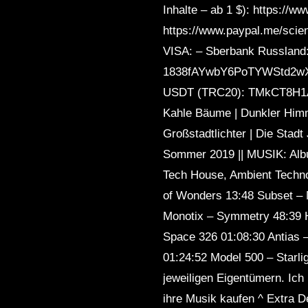
Inhalte – ab 1 $): https://
https://www.paypal.me/scie
VISA: – Sberbank Russland
1838fAYwbY6PoTYWStd2wX
USDT (TRC20): TMkCT8H1Ab
Kahle Bäume | Dunkler Himme
Großstadtlichter | Die Sta
Sommer 2019 || MUSIK: Al
Tech House, Ambient Techno,
of Wonders 13:48 Subset – 
Monotix – Symmetry 48:39 H
Space 326 01:08:30 Antias 
01:24:52 Model 500 – Starl
jeweiligen Eigentümern. Ich 
ihre Musik kaufen ^ Extra 