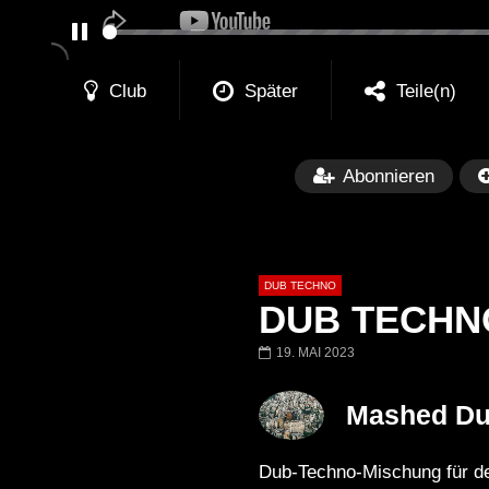
PAUSE
Club
Später
Teile(n)
Abonnieren
DUB TECHNO
DUB TECHNO |
19. MAI 2023
Später
01:11:24
01:28:57
Mashed D
Dub Techno Music Set In The Mix
Dub Techno || Se
# 37 By Klaüs.
Thru It
Dub-Techno-Mischung für dei