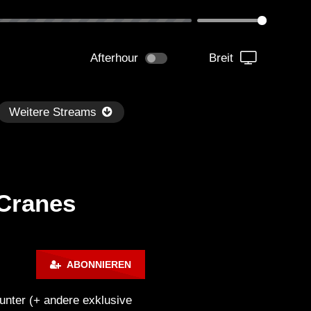
Afterhour
Breit
Weitere Streams
 Cranes
Später
1:06:04
02:01:35
ABONNIEREN
dersen – Dub Techno TV
Dub Tech Mix – OHM Ser
dcast Series #44
With Alec Pritchard
unter (+ andere exklusive