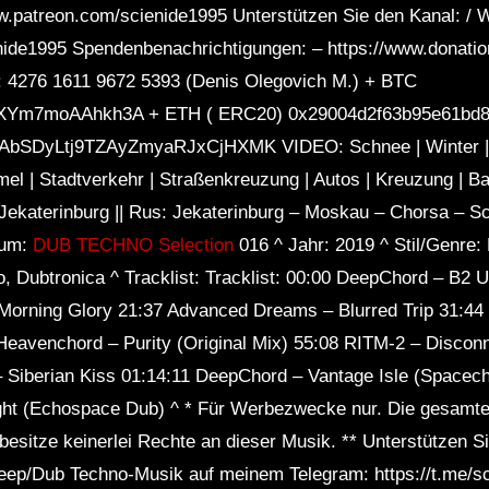
www.patreon.com/scienide1995 Unterstützen Sie den Kanal: / 
nide1995 Spendenbenachrichtigungen: – https://www.donatio
: 4276 1611 9672 5393 (Denis Olegovich M.) + BTC
Ym7moAAhkh3A + ETH ( ERC20) 0x29004d2f63b95e61bd8
SDyLtj9TZAyZmyaRJxCjHXMK VIDEO: Schnee | Winter | Ka
l | Stadtverkehr | Straßenkreuzung | Autos | Kreuzung | Bau
dt Jekaterinburg || Rus: Jekaterinburg – Moskau – Chorsa –
bum:
DUB TECHNO Selection
016 ^ Jahr: 2019 ^ Stil/Genre
 Dubtronica ^ Tracklist: Tracklist: 00:00 DeepChord – B2 
Morning Glory 21:37 Advanced Dreams – Blurred Trip 31:44
eavenchord – Purity (Original Mix) 55:08 RITM-2 – Disconn
– Siberian Kiss 01:14:11 DeepChord – Vantage Isle (Spacech
ight (Echospace Dub) ^ * Für Werbezwecke nur. Die gesamte
besitze keinerlei Rechte an dieser Musik. ** Unterstützen Si
Deep/Dub Techno-Musik auf meinem Telegram: https://t.me/s