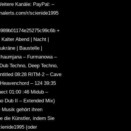
Weitere Kanäle: PayPal: –
nalerts.com/r/scienide1995
989b01174e25275c99c6b +
lter Abend | Nacht |
kräne | Baustelle |
 Schaumjana – Furmanowa –
: Dub Techno, Deep Techno,
Untitled 08:28 RITM-2 – Cave
 Heavenchord – 124 39:35
ect 01:00 :46 Midub –
o Dub II – Extended Mix)
 Musik gehört ihren
e die Künstler, indem Sie
cienide1995 (oder