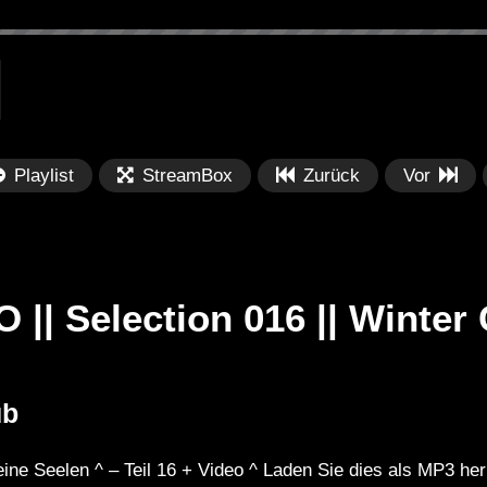
Playlist
StreamBox
Zurück
Vor
| Selection 016 || Winter
Später
Später
01:07:38
0
ub
lection 062 || See
Dub Techno Sessions Episode
Fe
017
Po
ne Seelen ^ – Teil 16 + Video ^ Laden Sie dies als MP3 her