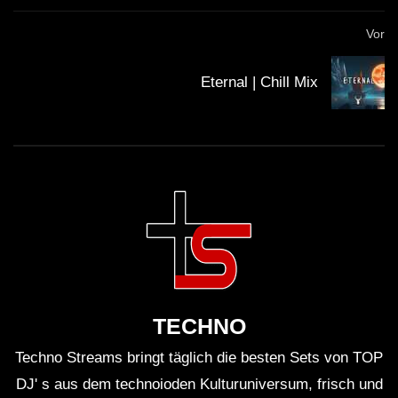
Vor
WICHTIG:
Eternal | Chill Mix
Du solltest übrigens gerade weil die Künstler mit
Streaming nicht gerade viel verdienen, sie am besten
direkt unterstützen. Viele Künstler haben die
Möglichkeit für Spenden. Mit dem Spendenbutton unter
dem Video kannst du z.B. den
Klubnetz Dresden e.V.
unterstützen. Definitiv solltest Du Auftritte besuchen
und wenn Du einen Plattespieler hast, kaufe die besten
Tracks auf Vinyl!
TECHNO
Techno Streams bringt täglich die besten Sets von TOP
DJ' s aus dem technoioden Kulturuniversum, frisch und