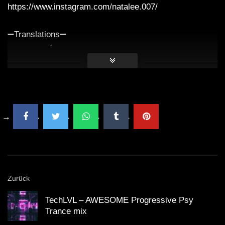
https://www.instagram.com/natalee.007/
➖Translations➖
Musique d’Été 2020 | Chansons Relaxantes
Sommer Playlist 2020 | Musik zum Chillen
Música de Verano 2020 | Canciones Relajantes
Música de Verão 2020 | Músicas Relaxantes
летняя музыка 2020 | расслабляющие песни
夏日音乐 2020 | 轻松的歌曲
여름 음악 2020 | 편안한 노래
Letnia Muzyka 2020 | Relaks Muzyka
เพลง​ฤดูร้อน​ 2020 | เพลง​ชิวๆ
Zurück
サマーミュージック 2020 | リラックスした歌
TechLVL – AWESOME Progressive Psy
Trance mix
ChillYourMind 🌴