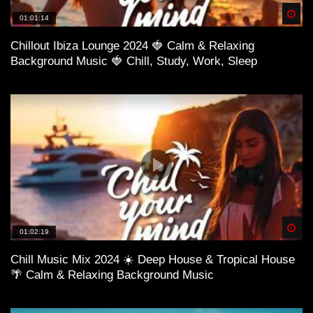
Spä
01:01:14
Chillout Ibiza Lounge 2024 🍓 Calm & Relaxing
Background Music 🍓 Chill, Study, Work, Sleep
Spä
01:02:19
Chill Music Mix 2024 ☀️ Deep House & Tropical House
🌴 Calm & Relaxing Background Music