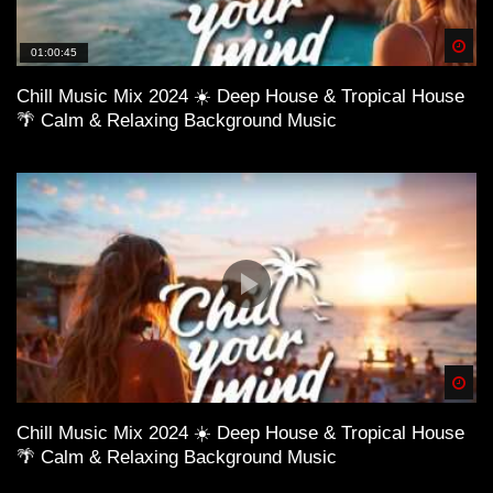
Spä
01:00:45
Chill Music Mix 2024 ☀️ Deep House & Tropical House
🌴 Calm & Relaxing Background Music
Spä
Chill Music Mix 2024 ☀️ Deep House & Tropical House
🌴 Calm & Relaxing Background Music