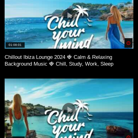
Spä
01:08:01
Chillout Ibiza Lounge 2024 🍓 Calm & Relaxing
Background Music 🍓 Chill, Study, Work, Sleep
Spä