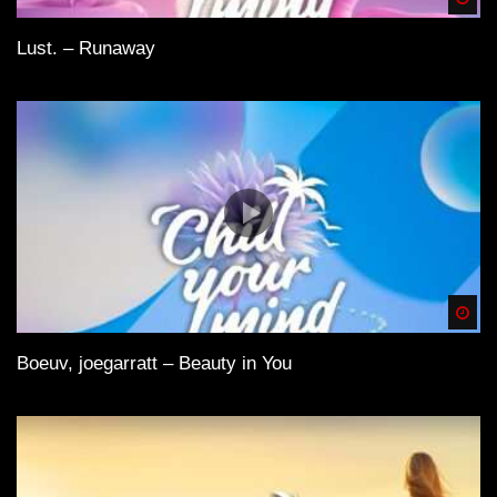
Lust. – Runaway
Spä
Boeuv, joegarratt – Beauty in You