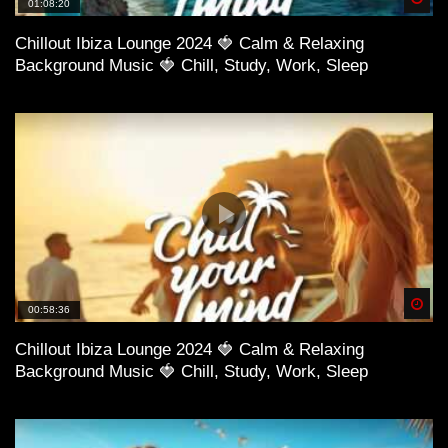
01:08:20
Chillout Ibiza Lounge 2024 🍓 Calm & Relaxing
Background Music 🍓 Chill, Study, Work, Sleep
Spä
00:58:36
Chillout Ibiza Lounge 2024 🍓 Calm & Relaxing
Background Music 🍓 Chill, Study, Work, Sleep