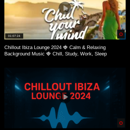
Spä
01:07:24
Chillout Ibiza Lounge 2024 🍓 Calm & Relaxing
Background Music 🍓 Chill, Study, Work, Sleep
Spä