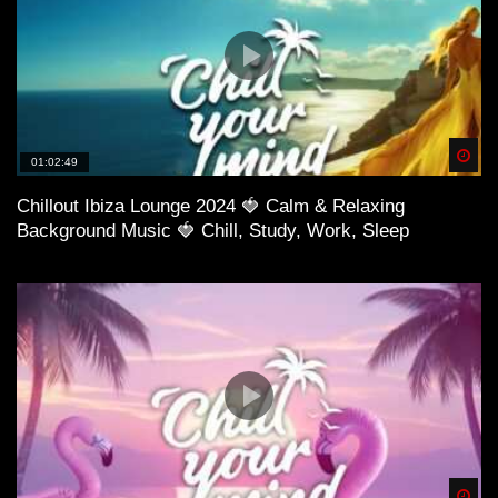
Spä
01:02:49
Chillout Ibiza Lounge 2024 🍓 Calm & Relaxing
Background Music 🍓 Chill, Study, Work, Sleep
Spä