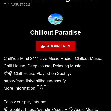
Chillout Ibiza Lounge 2024 🍓
Lust. – Runaway
4. AUGUST 2023
Calm & Relaxing Background
Music 🍓 Chill, Study, Work,
Sleep
Chillout Paradise
ABONNIEREN
ChillYourMind 24/7 Live Music Radio | Chillout Music,
Chill House, Deep House, Relaxing Music
🌴🎧 Chill House Playlist on Spotify:
https://cym.link/chillhouse-spotify
More Information 👇👇👇
Follow our playlists on:
🎧 Spotify: https://cym.link/spotify 🎧 Apple Music: