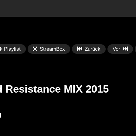
Playlist
StreamBox
Zurück
Vor
 Resistance MIX 2015
Später
Später
01:17:55
0
J
Abstract Podcast
DT:Recommends | Fumiya Tanaka
Sa
– DJ Mix 1/2
28
[MIX.SOUND.SPACE] (2002) Mix