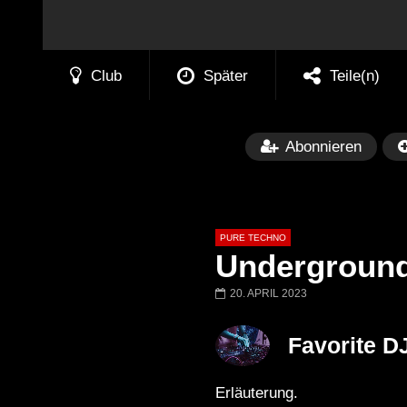
Club
Später
Teile(n)
Abonnieren
PURE TECHNO
Underground
20. APRIL 2023
Später
01:31:35
01:53:01
Favorite D
Miss Djax – Cherry Moon –
Torsten Kanzler 
Lokeren Belgium (1996)
17.06.2013
Erläuterung.