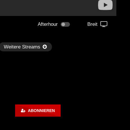
Afterhour
Breit
Weitere Streams
Später
1:33:36
01:05:30
ABONNIEREN
m Paganini LIVE (Istanbul 01-
Technasia @ Resistance I
-2023) Full Album
Week 7 (BE-AT.TV)