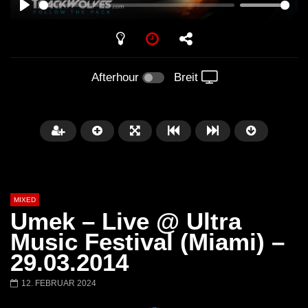
PLAY
Afterhour
Breit
MIXED
Umek – Live @ Ultra
Music Festival (Miami) –
29.03.2014
Später
12. FEBRUAR 2024
Barbara Lago @ Kappa
THEMBA @ CAPRI