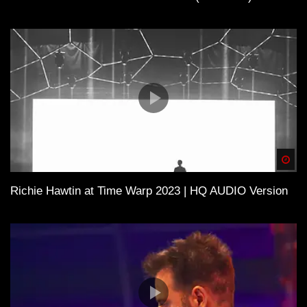
Spä
Richie Hawtin at Time Warp 2023 | HQ AUDIO Version