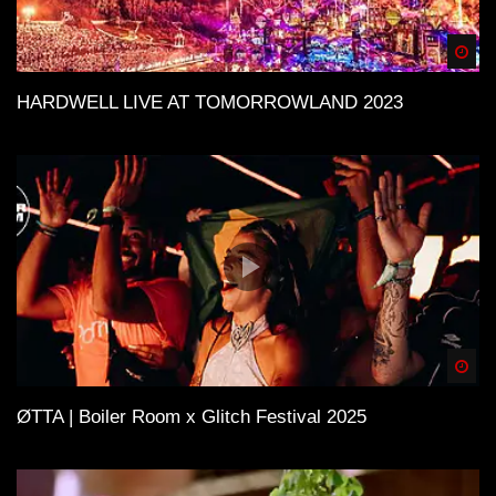
Spä
HARDWELL LIVE AT TOMORROWLAND 2023
Spä
ØTTA | Boiler Room x Glitch Festival 2025