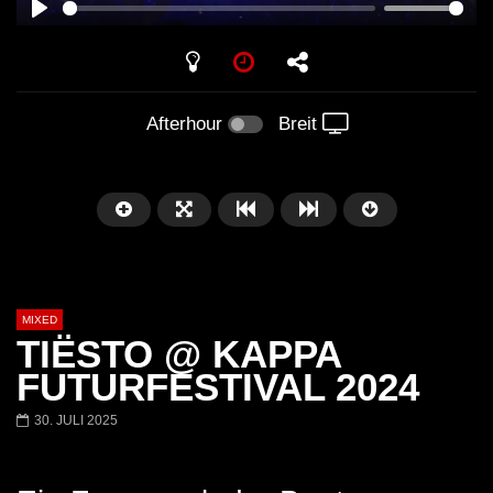
PLAY
Afterhour
Breit
MIXED
TIËSTO @ KAPPA
FUTURFESTIVAL 2024
30. JULI 2025
Später
Barbara Lago @ Kappa
THEMBA @ CAPRI