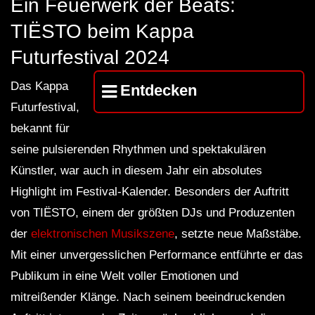
Ein Feuerwerk der Beats:
FuturFestival 2024
FESTIVAL Switzerla
LUCA DEA [Modernit
TIËSTO beim Kappa
Futurfestival 2024
Das Kappa
Entdecken
Futurfestival,
bekannt für
seine pulsierenden Rhythmen und spektakulären
Künstler, war auch in diesem Jahr ein absolutes
Highlight im Festival-Kalender. Besonders der Auftritt
von TIËSTO, einem der größten DJs und Produzenten
der
elektronischen Musikszene
, setzte neue Maßstäbe.
Mit einer unvergesslichen Performance entführte er das
Publikum in eine Welt voller Emotionen und
mitreißender Klänge. Nach seinem beeindruckenden