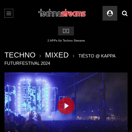
🏳️‍🌈
2 APPs für Techno Streams
TECHNO
MIXED
TIËSTO @ KAPPA
FUTURFESTIVAL 2024
PLAY