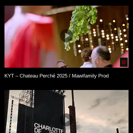
Spä
KYT – Chateau Perché 2025 / Mawifamily Prod