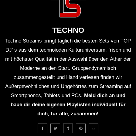
Fragen & Antworten zum DJ Set
TECHNO
Wann fand TIËSTO’s Auftritt beim Kappa
Techno Streams bringt täglich die besten Sets von TOP
Futurfestival statt?
DJ' s aus dem technoioden Kulturuniversum, frisch und
Der Auftritt fand im Rahmen des Kappa
mit höchster Qualität in der Auswahl über den Äther der
Moderne an den Start. Gruppendynamisch
Futurfestivals 2024 statt, das über mehrere Tage
zusammengestellt und Hand verlesen finden wir
auf dem Festivalgelände in Turin gefeiert wurde.
Außergewöhnliches und Ungehörtes zum Streaming auf
Smartphones, Tablets und PCs.
Meld dich an und
Welche Songs spielte TIËSTO während seines
baue dir deine eigenen Playlisten individuell für
Sets?
dich, für alle, zusammen!
Das Set umfasste eine Mischung aus seinen
bekanntesten Hits sowie neue Tracks von