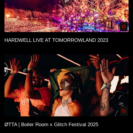
Spä
HARDWELL LIVE AT TOMORROWLAND 2023
Spä
ØTTA | Boiler Room x Glitch Festival 2025