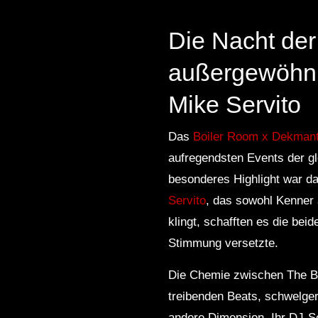
Die Nacht der
außergewöhn
Mike Servito
Das
Boiler Room x Dekmante
aufregendsten Events der g
besonderes Highlight war d
Servito
, das sowohl Kenner a
klingt, schafften es die bei
Stimmung versetzte.
Die Chemie zwischen The Bl
treibenden Beats, schwelger
andere Dimension. Ihr DJ-Se