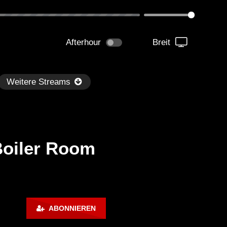
Afterhour
Breit
Weitere Streams
Boiler Room
Später
kmantel Ten – Helena Hauff &
Ángel Molina – Sónar 202
ABONNIEREN
rcel Dettmann | Radar – Aug 2
ARTE Concert
2024