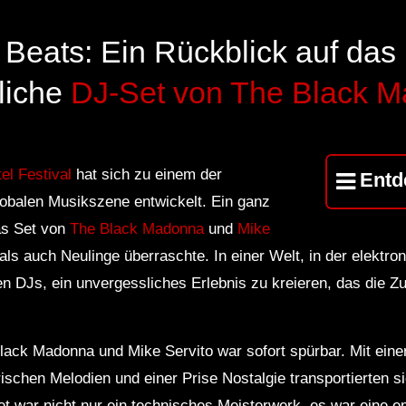
 Beats: Ein Rückblick auf das
liche
DJ-Set von The Black 
l Festival
hat sich zu einem der
Entd
lobalen Musikszene entwickelt. Ein ganz
as Set von
The Black Madonna
und
Mike
ls auch Neulinge überraschte. In einer Welt, in der elektron
den DJs, ein unvergessliches Erlebnis zu kreieren, das die Z
ack Madonna und Mike Servito war sofort spürbar. Mit eine
ischen Melodien und einer Prise Nostalgie transportierten s
t war nicht nur ein technisches Meisterwerk, es war eine em