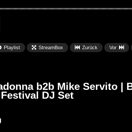
Playlist
StreamBox
Zurück
Vor
adonna b2b Mike Servito | 
Festival DJ Set
Später
Später
PRICES
Festival BPM 2025 – Live
De
J
rland 2023 by
Completa
Ma
nity stage]
/ 