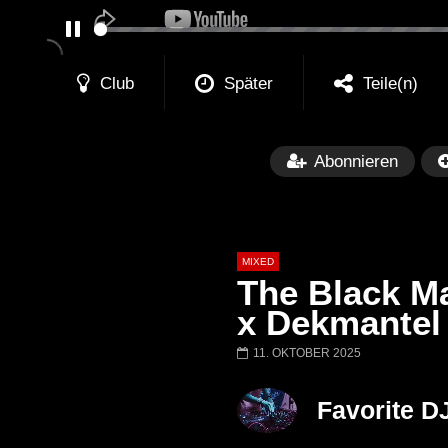
PAUSE
Club
Später
Teile(n)
Abonnieren
MIXED
The Black M
x Dekmantel 
11. OKTOBER 2025
Später
Barbara Lago @ Kappa
THEMBA @ CA
Favorite D
FuturFestival 2024
FESTIVAL Switze
LUCA DEA [Moder