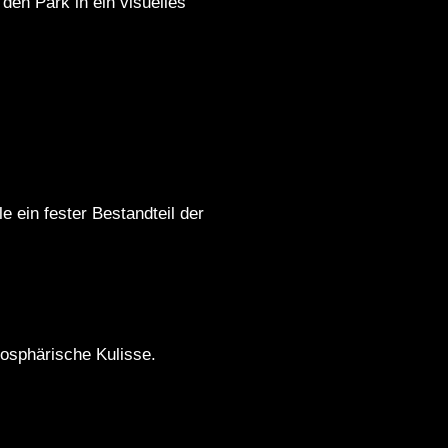
 den Park in ein visuelles
e ein fester Bestandteil der
mosphärische Kulisse.