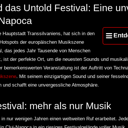
 das Untold Festival: Eine un
CD 2
-Napoca
 Hauptstadt Transsilvaniens, hat sich in den
Entd
r Hotspots der europäischen Musikszene
val, das jedes Jahr Tausende von Menschen
, ist der perfekte Ort, um die neuesten Sounds und musikal
er bemerkenswerten Veranstaltung ist der Auftritt von Techna
ikszene
. Mit seinem einzigartigen Sound und seiner fessel
n und schafft eine unvergessliche Atmosphäre.
stival: mehr als nur Musik
 in nur wenigen Jahren einen weltweiten Ruf erarbeitet. Jed
n Cluj-Napoca in ein riesiges Festivalgelände voller Musik