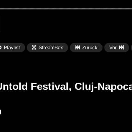
Playlist
StreamBox
Zurück
Vor
Untold Festival, Cluj-Napo
Später
Später
01:17:55
0
J
Abstract Podcast
DT:Recommends | Fumiya Tanaka
Sa
– DJ Mix 1/2
28
[MIX.SOUND.SPACE] (2002) Mix