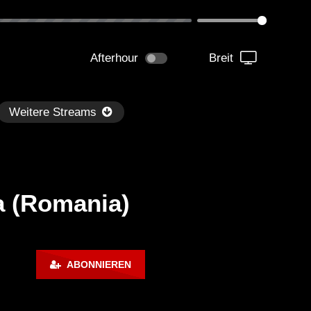
Afterhour
Breit
Weitere Streams
ca (Romania)
Später
1:33:36
01:05:30
ABONNIEREN
m Paganini LIVE (Istanbul 01-
Technasia @ Resistance I
-2023) Full Album
Week 7 (BE-AT.TV)