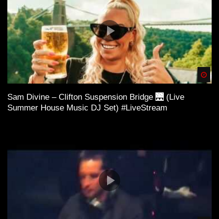
Spä
Sam Divine – Clifton Suspension Bridge 🌉 (Live
Summer House Music DJ Set) #LiveStream