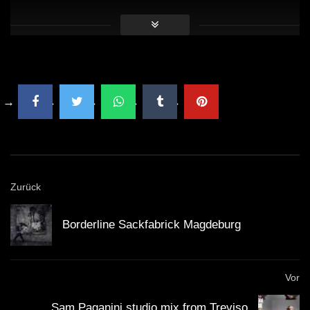
Er hat mit Künstlern wie
Ed Sheeran
und
Chris
Brown
zusammengearbeitet.
Seine Musik vereint verschiedene Genres und ist
oft von emotionalen Themen geprägt.
Angello hat über die Jahre mehrere internationale
Auszeichnungen erhalten.
Zurück
Kritische Analyse:
Borderline Sackfabrick Magdeburg
Herausforderungen und
Kontroversen
Vor
Trotz seines Erfolgs ist Steve Angello nicht ohne Kritik.
Sam Paganini studio mix from Treviso