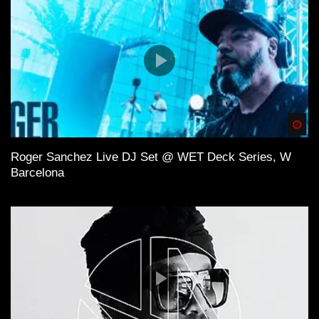
Quellen der Inspiration
SZIGET Festival
Elektronische Musik
Spä
DJ
Roger Sanchez Live DJ Set @ WET Deck Series, W
Barcelona
Live Act
Musikfestival
Steve Angello
Swedish House Mafia