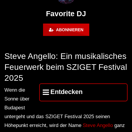
Maravilla @ Tecate Pal Norte
HOUSE SET) @ JA
2023 Monterrey NL 3 31 23
Favorite DJ
ABONNIEREN
Steve Angello: Ein musikalisches
Feuerwerk beim SZIGET Festival
2025
Wenn die
Entdecken
Sonne über
Budapest
untergeht und das SZIGET Festival 2025 seinen
Höhepunkt erreicht, wird der Name
Steve Angello
ganz