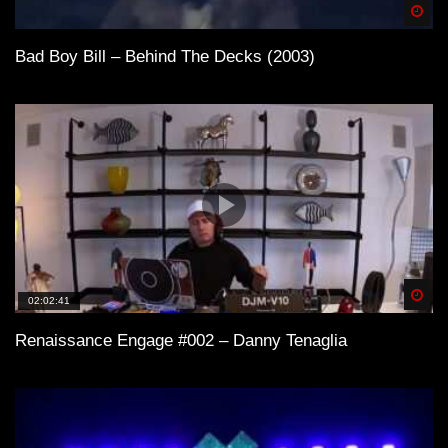
Spä
Bad Boy Bill – Behind The Decks (2003)
Spä
02:02:41
Renaissance Engage #002 – Danny Tenaglia