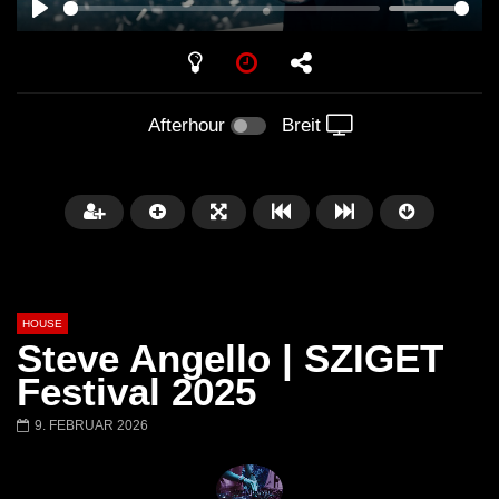
PLAY
Afterhour
Breit
HOUSE
Steve Angello | SZIGET
Festival 2025
9. FEBRUAR 2026
Später
00:20:23
Honey Dijon- Escenario Villa
DENNIS FERRER (T