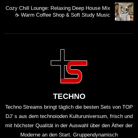
Offenheit längst zum Markenzeichen geworden ist, trifft
Cozy Chill Lounge: Relaxing Deep House Mix
☕ Warm Coffee Shop & Soft Study Music
dieses Konzept auf fruchtbaren Boden. Das
Kappa
FuturFestival
hat sich in den letzten Jahren als
Treffpunkt für
internationale Clubkultur
etabliert und
verbindet die Energie eines großen
Musikfestivals
mit
der Präzision der Clubszene. Es ist nicht nur die
Größe, die beeindruckt, sondern die Kuratierung:
Bühnen, deren Profile ineinandergreifen, und
Zeitfenster, die dramaturgisch Sinn ergeben. In dieser
Matrix war Troxler B2B Skream ein Puzzleteil, das
TECHNO
perfekt passte und doch genug Eigensinn besaß, um
Techno Streams bringt täglich die besten Sets von TOP
sich abzuheben.
DJ' s aus dem technoioden Kulturuniversum, frisch und
Auch klanglich überzeugte der Abend. Die Abmischung
mit höchster Qualität in der Auswahl über den Äther der
legte Wert auf ein trockenes Low-End, das die Kick
Moderne an den Start. Gruppendynamisch