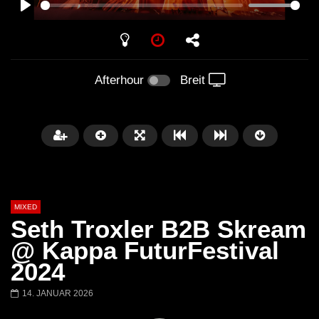
PLAY
Afterhour
Breit
MIXED
Seth Troxler B2B Skream
@ Kappa FuturFestival
2024
Später
14. JANUAR 2026
Barbara Lago @ Kappa
THEMBA @ CAPRI