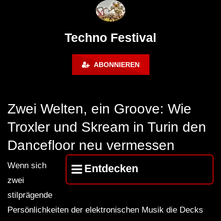
FuturFestival 2024
FESTIVAL Switzerla
LUCA DEA [Modernit
Techno Festival
ABONNIEREN
Zwei Welten, ein Groove: Wie
Troxler und Skream in Turin den
Dancefloor neu vermessen
Wenn sich
Entdecken
zwei
stilprägende
Persönlichkeiten der elektronischen Musik die Decks