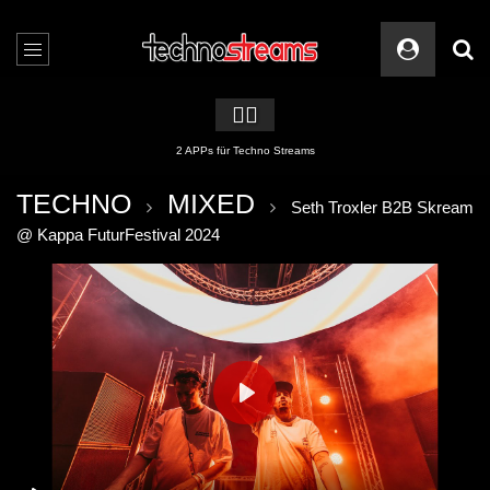
🏳️‍🌈
2 APPs für Techno Streams
TECHNO
MIXED
Seth Troxler B2B Skream
@ Kappa FuturFestival 2024
PLAY