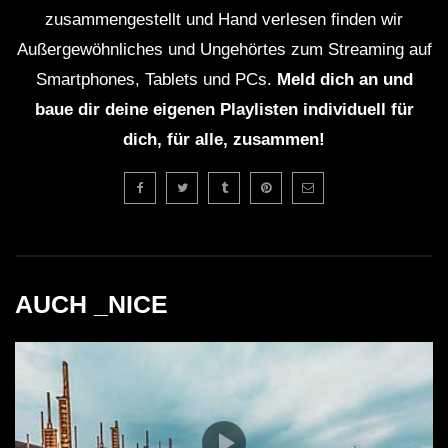
betonte, ohne den Bassbereich zu verschmieren. Hi-
zusammengestellt und Hand verlesen finden wir
Hats und Shaker schnitten durch die warme Luft,
Außergewöhnliches und Ungehörtes zum Streaming auf
während die Mitten genügend Raum für charaktervolle
Smartphones, Tablets und PCs.
Meld dich an und
Synths ließen. Eine subtile Hallarchitektur sorgte dafür,
baue dir deine eigenen Playlisten individuell für
dass Breaks nicht im Nichts verpufften, sondern wie
dich, für alle, zusammen!
Atemzüge zwischen den Drops wirkten. Kurzum: Ein
Sounddesign, das Festivalmaßstäben gerecht wurde
und gleichzeitig den Intimitätsgrad eines Clubsets nicht
verlor.
Was bleibt, ist der Eindruck einer gelungenen
AUCH _NICE
Begegnung: Detroit trifft UK, Archiv trifft Abenteuerlust.
Dieses B2B demonstrierte, wie fruchtbar das Prinzip
„Gegensätze ziehen sich an“ auf dem Dancefloor
funktionieren kann – vorausgesetzt, beide Seiten hören
einander aufmerksam zu und riskieren gelegentlich den