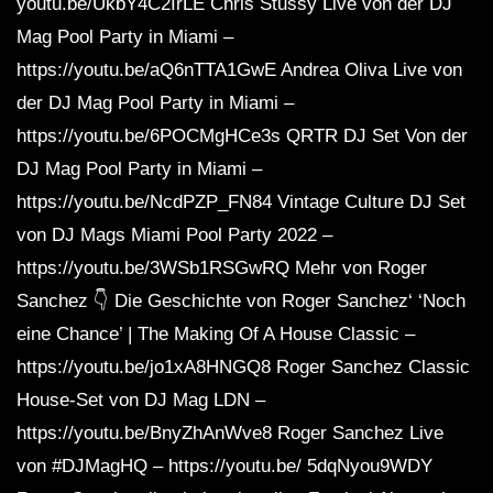
youtu.be/UkbY4C2IrLE Chris Stussy Live von der DJ
Mag Pool Party in Miami –
https://youtu.be/aQ6nTTA1GwE Andrea Oliva Live von
der DJ Mag Pool Party in Miami –
https://youtu.be/6POCMgHCe3s QRTR DJ Set Von der
DJ Mag Pool Party in Miami –
https://youtu.be/NcdPZP_FN84 Vintage Culture DJ Set
von DJ Mags Miami Pool Party 2022 –
https://youtu.be/3WSb1RSGwRQ Mehr von Roger
Sanchez 👇 Die Geschichte von Roger Sanchez‘ ‘Noch
eine Chance’ | The Making Of A House Classic –
https://youtu.be/jo1xA8HNGQ8 Roger Sanchez Classic
House-Set von DJ Mag LDN –
https://youtu.be/BnyZhAnWve8 Roger Sanchez Live
von #DJMagHQ – https://youtu.be/ 5dqNyou9WDY