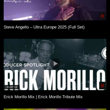
Spä
Steve Angello – Ultra Europe 2025 (Full Set)
Spä
01:07:13
Erick Morillo Mix | Erick Morillo Tribute Mix