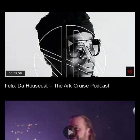
Spä
00:59:58
Felix Da Housecat – The Ark Cruise Podcast