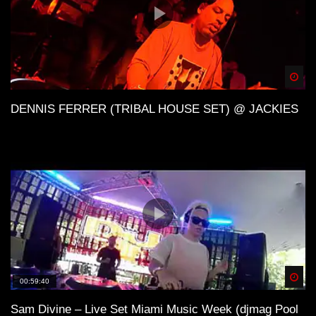
Spä
DENNIS FERRER (TRIBAL HOUSE SET) @ JACKIES
Spä
00:59:40
Sam Divine – Live Set Miami Music Week (djmag Pool