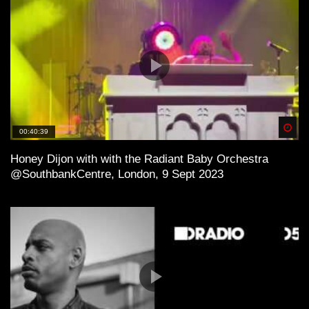
Spä
00:40:39
Honey Dijon with with the Radiant Baby Orchestra
@SouthbankCentre, London, 9 Sept 2023