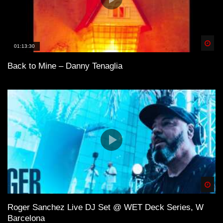
Spä
01:13:30
Back to Mine – Danny Tenaglia
Spä
Roger Sanchez Live DJ Set @ WET Deck Series, W
Barcelona