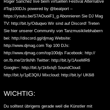
Roger Sanchez live beim virtuellen Festival Alternative
#Top100DJs powered by @beatport –
https://youtu.be/S7AOuoiF1_g Abonnieren Sie DJ Mag
TV: http://bit.ly/Oduqwo Wir sind auf Discord! Treten
Sie hier unserer Community von Tanzmusikliebhabern
bei: http://discord.gg/djmag Website:
http://www.djmag.com Top 100 DJs:
http://www.djmag.com/top100djs Facebook: http://
on.fb.me/1tr9sNh Twitter: http://bit.ly/1AxeMR6
Google+: http://bit.ly/1k6xlq5 SoundCloud:
http://bit.ly/1pE3QIU Mixcloud: http://bit.ly/ UK6i8
WICHTIG:
Du solltest übrigens gerade weil die Künstler mit