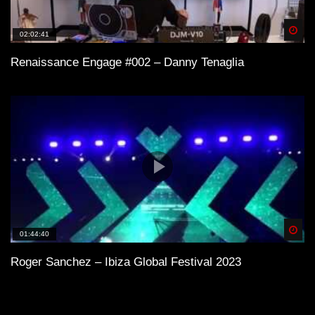
Spä
02:02:41
Renaissance Engage #002 – Danny Tenaglia
Spä
01:44:40
Roger Sanchez – Ibiza Global Festival 2023