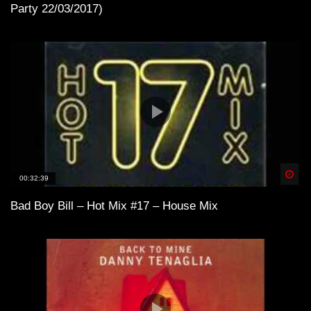
Party 22/03/2017)
Spä
00:32:39
Bad Boy Bill – Hot Mix #17 – House Mix