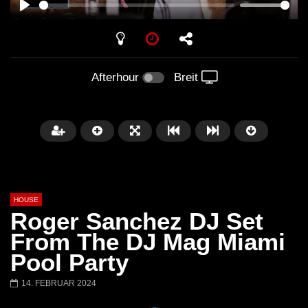
PLAY
Afterhour
Breit
HOUSE
Roger Sanchez DJ Set
From The DJ Mag Miami
Pool Party
Später
00:20:23
14. FEBRUAR 2024
Honey Dijon- Escenario Villa
DENNIS FERRER (T