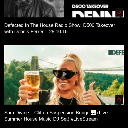
Spä
Defected In The House Radio Show: D500 Takeover
with Dennis Ferrer – 28.10.16
Spä
Sam Divine – Clifton Suspension Bridge 🌉 (Live
Summer House Music DJ Set) #LiveStream