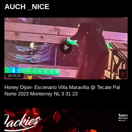
AUCH _NICE
Spä
00:20:23
Honey Dijon- Escenario Villa Maravilla @ Tecate Pal
Norte 2023 Monterrey NL 3 31 23