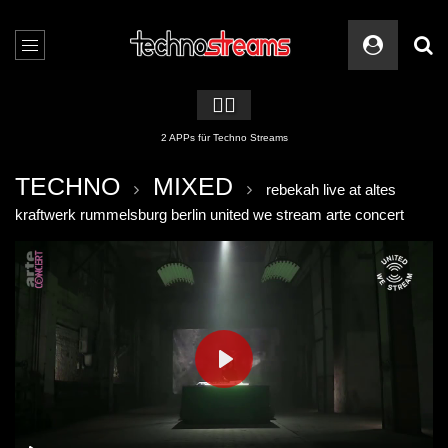
🏳️‍🌈
2 APPs für Techno Streams
TECHNO
MIXED
rebekah live at altes
kraftwerk rummelsburg berlin united we stream arte concert
PLAY