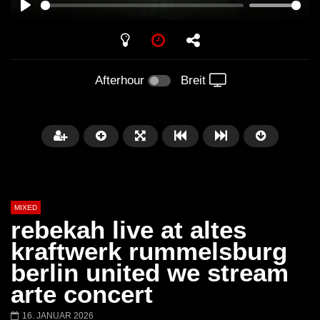
PLAY
Afterhour
Breit
MIXED
rebekah live at altes
kraftwerk rummelsburg
berlin united we stream
Später
arte concert
Barbara Lago @ Kappa
THEMBA @ CAPRI
16. JANUAR 2026