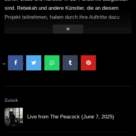
sind. Rebekah und andere Künstler, die an diesem
Projekt teilnehmen, haben durch ihre Auftritte dazu
beigetragen, Gelder zu sammeln, um die Szenekultur in
Berlin am Leben zu halten. Die Melange aus
Unterstützung der Gemeinschaft und der Feier der
Musik ist ein treibender Faktor, der diese
Veranstaltungen so besonders macht.
Fragen & Antworten zum DJ Set
Was macht Rebekah so besonders?
Zurück
Rebekah ist bekannt für ihre fesselnden Live-
Live from The Peacock (June 7, 2025)
Sets und ihren einzigartigen Stil, der Elemente
aus Techno und Hardtechno kombiniert.