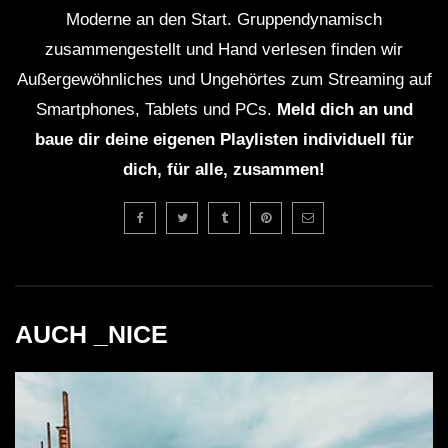
Moderne an den Start. Gruppendynamisch
Welchen Einfluss hat “United We Stream” auf
zusammengestellt und Hand verlesen finden wir
der Clubkultur?
Außergewöhnliches und Ungehörtes zum Streaming auf
Smartphones, Tablets und PCs.
Meld dich an und
Das Projekt hat es ermöglicht, Künstler und
baue dir deine eigenen Playlisten individuell für
Clubs in der Pandemie zu unterstützen und
dich, für alle, zusammen!
gleichzeitig ein breiteres Publikum zu erreichen.
Wie wichtig ist Live-Streaming für die Zukunft
der Musikbranche?
AUCH _NICE
Live-Streaming eröffnet neue Möglichkeiten für
Künstler, mit ihrem Publikum in Kontakt zu treten
und ihre Musik einer globalen Zuhörerschaft zu
präsentieren.