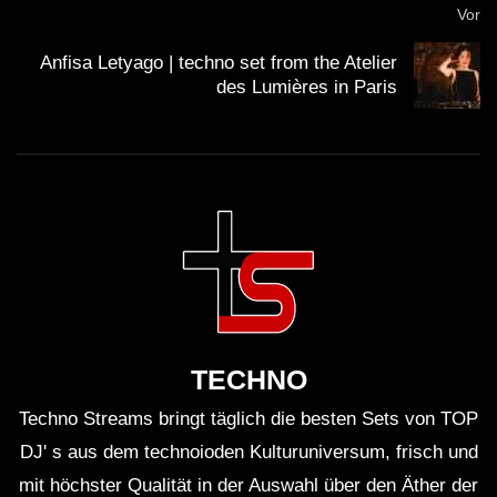
Vor
Anfisa Letyago | techno set from the Atelier
Wie war die Atmosphäre während des Streams?
des Lumières in Paris
Die Atmosphäre war elektrisierend, unterstützt
durch die beeindruckende Location im Alten
Kraftwerk und die visuelle Inszenierung der
Performance.
Wie kann ich das Konzert nachträglich
ansehen?
TECHNO
Die Aufzeichnung des Streams ist in der Regel
Techno Streams bringt täglich die besten Sets von TOP
auf der Webseite von Arte Concert oder auf
DJ' s aus dem technoioden Kulturuniversum, frisch und
Plattformen wie YouTube verfügbar.
mit höchster Qualität in der Auswahl über den Äther der