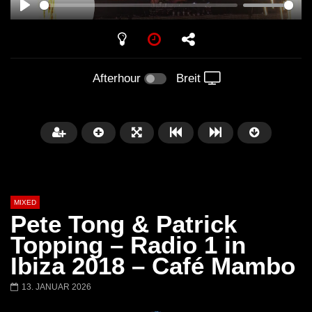
PLAY
Afterhour
Breit
MIXED
Pete Tong & Patrick
Topping – Radio 1 in
Ibiza 2018 – Café Mambo
Später
13. JANUAR 2026
Barbara Lago @ Kappa
THEMBA @ CAPRI