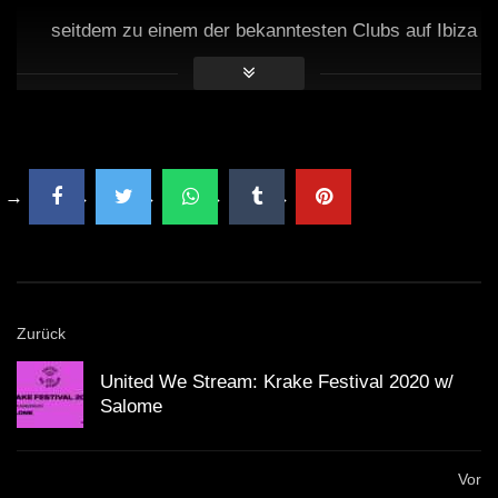
seitdem zu einem der bekanntesten Clubs auf Ibiza
entwickelt.
Pete Tong moderiert seit über 30 Jahren die BBC
Radio 1 Show “Essential Mix”.
Patrick Topping hat sich in den letzten Jahren zu
einem der gefragtesten DJs weltweit entwickelt.
Beide DJs haben zusammen mit ihrem kreativen
Zurück
Austausch wichtige Trends in der elektronischen
United We Stream: Krake Festival 2020 w/
Salome
Musik gesetzt.
Ibiza hat dank seiner legendären Clubs eine Million
Vor