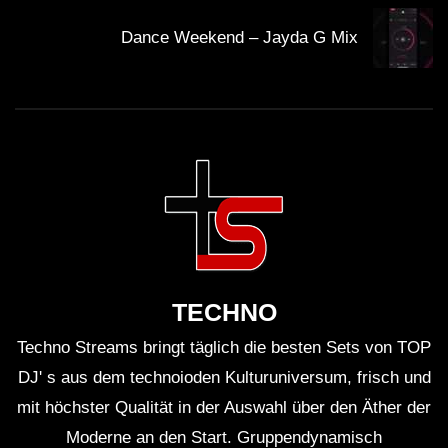
Besucher jährlich.
Dance Weekend – Jayda G Mix
Das Set der beiden DJs wurde in sozialen Medien
von tausenden Fans gefeiert.
Café Mambo genießt einen besonders guten Ruf für
seine atemberaubenden Ausblicke auf den
Sonnenuntergang.
Die Kombination aus Musik, Cocktails und der
TECHNO
einzigartigen Atmosphäre von Ibiza spricht
Techno Streams bringt täglich die besten Sets von TOP
Menschen jeden Alters an.
DJ' s aus dem technoioden Kulturuniversum, frisch und
mit höchster Qualität in der Auswahl über den Äther der
Kritische Analyse:
Moderne an den Start. Gruppendynamisch