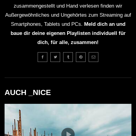
Schwachstellen und
zusammengestellt und Hand verlesen finden wir
Unklarheiten
Außergewöhnliches und Ungehörtes zum Streaming auf
Smartphones, Tablets und PCs.
Meld dich an und
Trotz des großartigen Abends gibt es einige kritische
baue dir deine eigenen Playlisten individuell für
Aspekte zu beachten. Die große Menschenmenge kann
dich, für alle, zusammen!
in manchen Fällen dazu führen, dass das Erlebnis für
einige Besucher weniger intensiv ist. Oft fehlt der
persönliche Kontakt zur Musik und den DJs, da sie in
der Masse untergehen. Auch die Preise für Speisen und
Getränke im Café Mambo können als hoch angesehen
werden, was fragt, ob die Extravaganz wirklich
AUCH _NICE
gerechtfertigt ist.
Ein weiterer Punkt ist die Nachhaltigkeit der Partykultur
auf Ibiza. Mit einem immer größer werdenden
Tourismusdruck entwickelt sich die Frage, wie solche