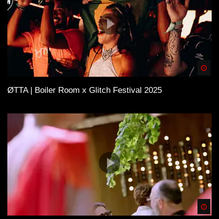
Spä
ØTTA | Boiler Room x Glitch Festival 2025
Spä