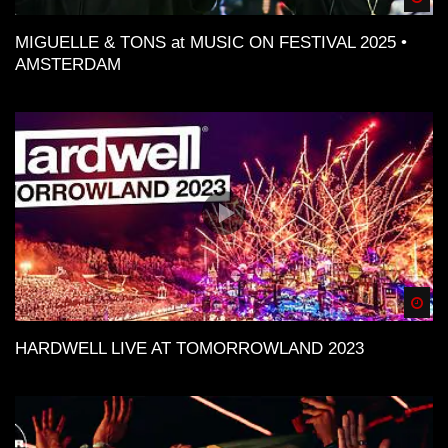
MIGUELLE & TONS at MUSIC ON FESTIVAL 2025 •
AMSTERDAM
Spä
HARDWELL LIVE AT TOMORROWLAND 2023