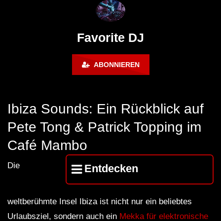
FuturFestival 2024
FESTIVAL Switzerla
LUCA DEA [Modernit
Favorite DJ
ABONNIEREN
Ibiza Sounds: Ein Rückblick auf
Pete Tong & Patrick Topping im
Café Mambo
Die
Entdecken
weltberühmte Insel Ibiza ist nicht nur ein beliebtes
Urlaubsziel, sondern auch ein
Mekka für elektronische