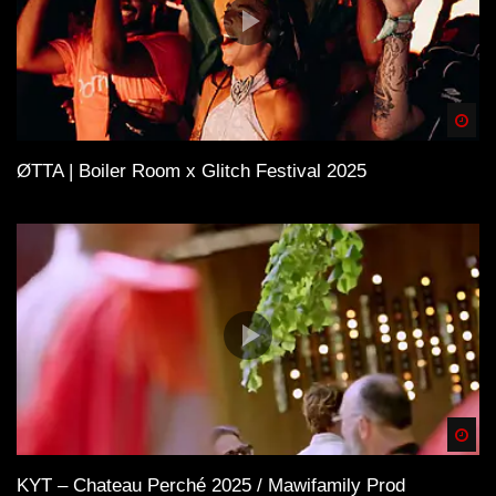
Spä
ØTTA | Boiler Room x Glitch Festival 2025
Spä
KYT – Chateau Perché 2025 / Mawifamily Prod