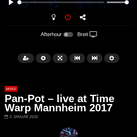
PLAY
Afterhour
Breit
MIXED
Pan-Pot – live at Time
Warp Mannheim 2017
3. JANUAR 2026
Später
Barbara Lago @ Kappa
THEMBA @ CAPRI