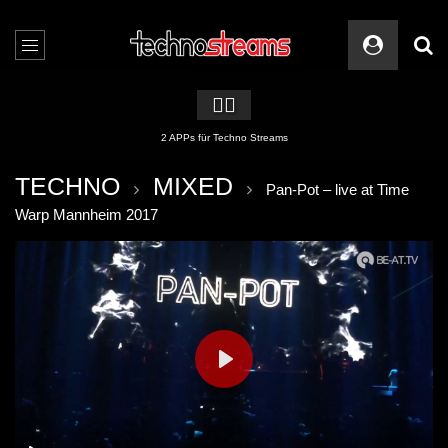
🏳️‍🌈
2 APPs für Techno Streams
TECHNO
MIXED
Pan-Pot – live at Time
Warp Mannheim 2017
PLAY