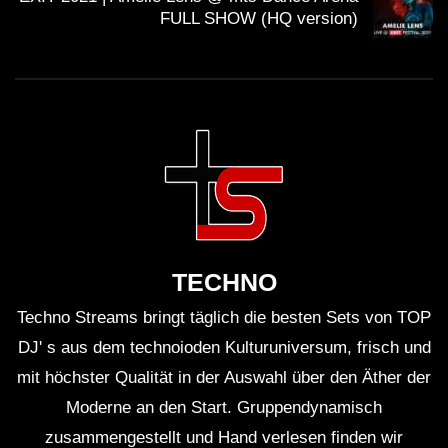
FULL SHOW (HQ version)
Besonders beliebt waren ihre Remixe und eigene
Produktionen, die das Publikum zum Tanzen
motivierten.
Hatte das Festival spezielle
Sicherheitsmaßnahmen?
Ja, Time Warp implementierte umfassende
Sicherheitsmaßnahmen, um die Sicherheit aller
TECHNO
Besucher zu gewährleisten.
Techno Streams bringt täglich die besten Sets von TOP
Gab es besondere Gäste während des
DJ' s aus dem technoioden Kulturuniversum, frisch und
Festivals?
mit höchster Qualität in der Auswahl über den Äther der
Ja, viele international bekannte DJs traten ebenfalls
Moderne an den Start. Gruppendynamisch
auf, was das Line-Up des Festivals zusätzlich
zusammengestellt und Hand verlesen finden wir