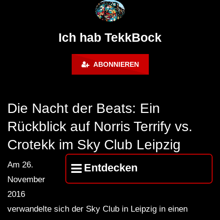
@ altes Militärgelände
◇Maytrixx◇Moshtek
Halberstadt 06.07.13 [HQ]
d◇Tieftekker◇Rave
!◇ [HARDTEKK]
Ich hab TekkBock
ABONNIEREN
Die Nacht der Beats: Ein
Rückblick auf Norris Terrify vs.
Crotekk im Sky Club Leipzig
Am 26.
Entdecken
November
2016
verwandelte sich der Sky Club in Leipzig in einen