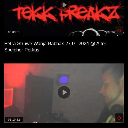
Spä
03:03:31
Petra Struwe Wanja Babbax 27 01 2024 @ Alter
Speicher Petkus
Spä
01:10:22