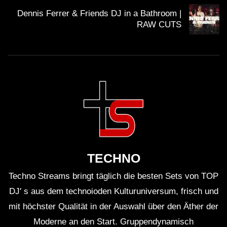
Dennis Ferrer & Friends DJ in a Bathroom |
Wie entstehen die Sets der DJs?
RAW CUTS
Die Sets der DJs entstehen oft durch
Improvisation und sorgfältige Planung, wobei sie
ihre Musik an die Stimmung des Publikums
anpassen.
War das Event im Sky Club ausverkauft?
Ja, das Event war schnell ausverkauft, was die
TECHNO
Beliebtheit der beiden DJs und die Vorfreude auf
Techno Streams bringt täglich die besten Sets von TOP
die Veranstaltung widerspiegelt.
DJ' s aus dem technoioden Kulturuniversum, frisch und
mit höchster Qualität in der Auswahl über den Äther der
Gibt es eine Aufzeichnung des Events?
Moderne an den Start. Gruppendynamisch