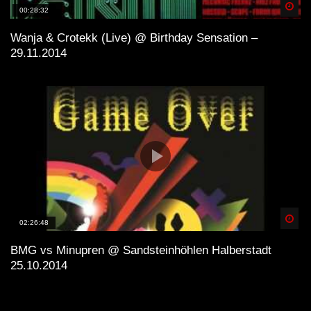
Spä
00:28:32
Wanja & Crotekk (Live) @ Birthday Sensation –
29.11.2014
Spä
02:26:48
BMG vs Minupren @ Sandsteinhöhlen Halberstadt
25.10.2014