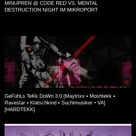
MINUPREN @ CODE RED VS. MENTAL
DESTRUCTION NIGHT IM MIKROPORT
Spä
GeFühLs TeKk DoWn 3.0 [Maytrixx ▪ Moshtekk ▪
Ravestar ▪ Klatschkind ▪ Suchtmusiker • VA]
[HARDTEKK]