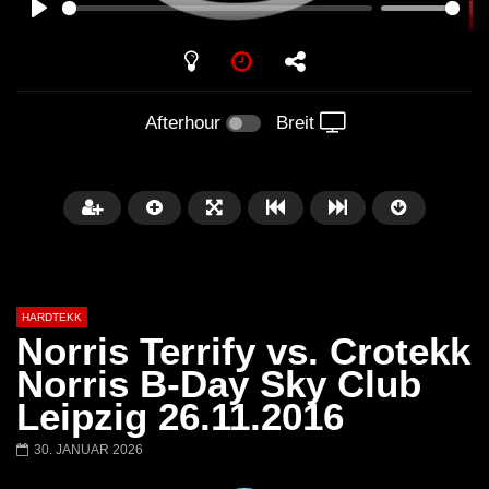
PLAY
Afterhour
Breit
HARDTEKK
Norris Terrify vs. Crotekk
Norris B-Day Sky Club
Leipzig 26.11.2016
Später
00:52:44
30. JANUAR 2026
H4U | Minupren vs Craig Mortalis
GeFühLs TeKk DoWn