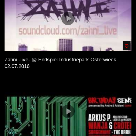
Spä
Zahni -live- @ Endspiel Industriepark Osterwieck
02.07.2016