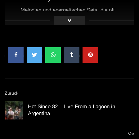
Melodien und energetischen Sets, die oft
Elemente verschiedenster Genres kombinieren.
Wie lange dauert ein typisches Set von Crotekk?
Typischerweise dauert ein Set von Crotekk
zwischen einer und zwei Stunden, abhängig von
der Veranstaltung.
Zurück
Wo kann ich die Musik von Norris Terrify hören?
Hot Since 82 – Live From a Lagoon in
Norris Terrify ist auf verschiedenen Streaming-
Argentina
Plattformen wie
Spotify
und
SoundCloud
erhältlich.
Vor