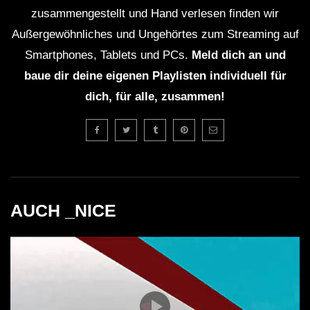
zusammengestellt und Hand verlesen finden wir
Obwohl keine offizielle Aufzeichnung verfügbar
Außergewöhnliches und Ungehörtes zum Streaming auf
ist, teilen viele Besucher Videos und Eindrücke
Smartphones, Tablets und PCs.
Meld dich an und
auf sozialen Medien, die einen Eindruck von der
baue dir deine eigenen Playlisten individuell für
Veranstaltung vermitteln.
dich, für alle, zusammen!
Faktisches
Der Sky Club wurde 2010 eröffnet und ist bekannt
für seine ausgezeichnete Akustik.
AUCH _NICE
Norris Terrify hat über 10 Jahre Erfahrung in der
elektronischen Musikszene
.
Crotekk gewann 2015 den “Best Newcomer DJ”-