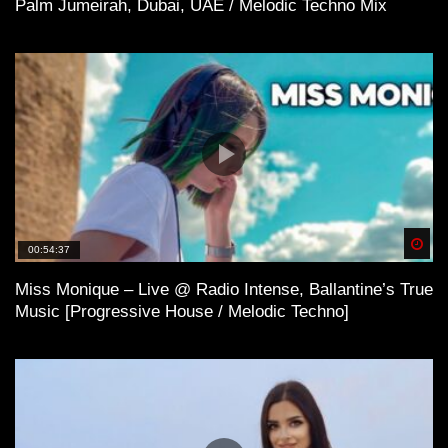
Palm Jumeirah, Dubai, UAE / Melodic Techno Mix
Spä
00:54:37
Miss Monique – Live @ Radio Intense, Ballantine’s True
Music [Progressive House / Melodic Techno]