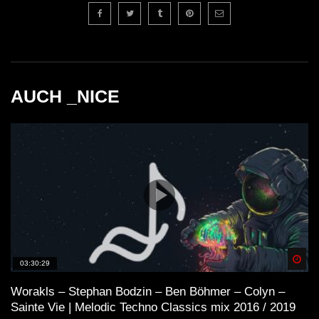
AUCH _NICE
Spä
03:30:29
Worakls – Stephan Bodzin – Ben Böhmer – Colyn –
Sainte Vie | Melodic Techno Classics mix 2016 / 2019