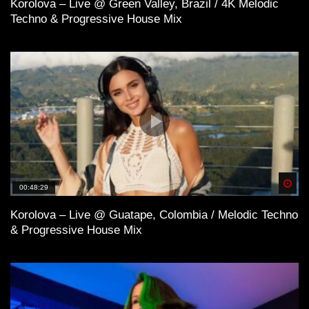
Korolova – Live @ Green Valley, Brazil / 4K Melodic
Techno & Progressive House Mix
Spä
00:48:29
Korolova – Live @ Guatape, Colombia / Melodic Techno
& Progressive House Mix