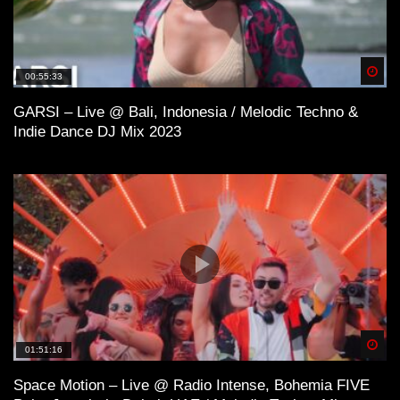
Spä
00:55:33
GARSI – Live @ Bali, Indonesia / Melodic Techno &
Indie Dance DJ Mix 2023
Spä
01:51:16
Space Motion – Live @ Radio Intense, Bohemia FIVE