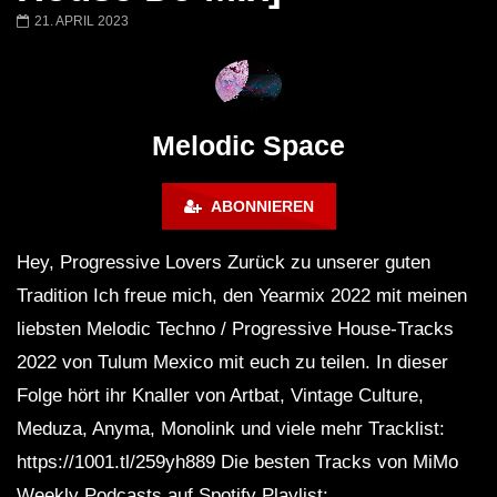
Worakls – Stephan Bodzin – Ben
Atlantis | Melodic T
21. APRIL 2023
Böhmer – Colyn – Sainte Vie |
Progressive House L
Melodic Techno Classics mix
Desert Dubai 2022
2016 / 2019
Melodic Space
ABONNIEREN
Hey, Progressive Lovers Zurück zu unserer guten
Tradition Ich freue mich, den Yearmix 2022 mit meinen
liebsten Melodic Techno / Progressive House-Tracks
2022 von Tulum Mexico mit euch zu teilen. In dieser
Folge hört ihr Knaller von Artbat, Vintage Culture,
Meduza, Anyma, Monolink und viele mehr Tracklist:
https://1001.tl/259yh889 Die besten Tracks von MiMo
Weekly Podcasts auf Spotify Playlist: