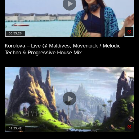
Spä
00:55:26
Korolova – Live @ Maldives, Mövenpick / Melodic
Techno & Progressive House Mix
Spä
01:25:42