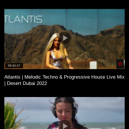
Spä
00:42:17
Atlantis | Melodic Techno & Progressive House Live Mix
| Desert Dubai 2022