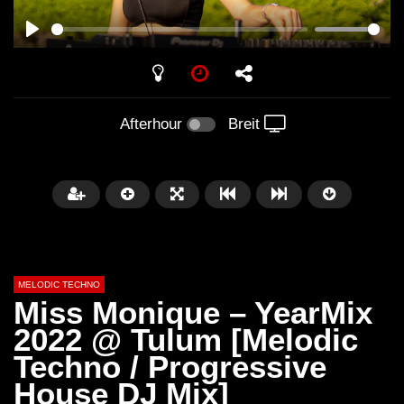
PLAY
Afterhour
Breit
MELODIC TECHNO
Miss Monique – YearMix
2022 @ Tulum [Melodic
Techno / Progressive
Später
03:30:29
00:42:17
House DJ Mix]