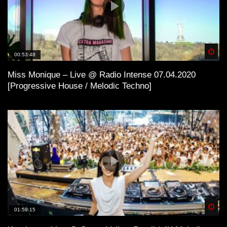
Spä
00:53:48
Miss Monique – Live @ Radio Intense 07.04.2020
[Progressive House / Melodic Techno]
Spä
01:59:15