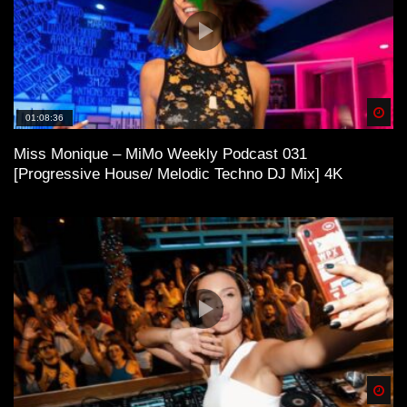
Spä
01:08:36
Miss Monique – MiMo Weekly Podcast 031
[Progressive House/ Melodic Techno DJ Mix] 4K
Spä