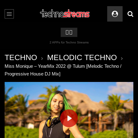
🏳️‍🌈
2 APPs für Techno Streams
TECHNO
MELODIC TECHNO
Miss Monique – YearMix 2022 @ Tulum [Melodic Techno /
Progressive House DJ Mix]
PLAY