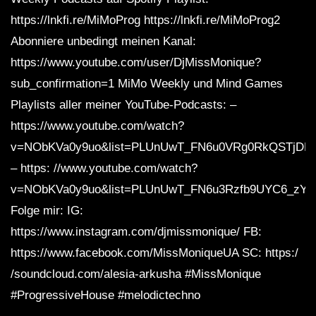
https://lnkfi.re/MiMoProg https://lnkfi.re/MiMoProg2
Abonniere unbedingt meinen Kanal:
https://www.youtube.com/user/DjMissMonique?
sub_confirmation=1 MiMo Weekly und Mind Games
Playlists aller meiner YouTube-Podcasts: –
https://www.youtube.com/watch?
v=NObKVa0y9uo&list=PLUnUwT_FN6u0VRg0RkQSTjD
– https: //www.youtube.com/watch?
v=NObKVa0y9uo&list=PLUnUwT_FN6u3Rzfb9UYC6_zYR
Folge mir: IG:
https://www.instagram.com/djmissmonique/ FB:
https://www.facebook.com/MissMoniqueUA SC: https:/
/soundcloud.com/alesia-arkusha #MissMonique
#ProgressiveHouse #melodictechno