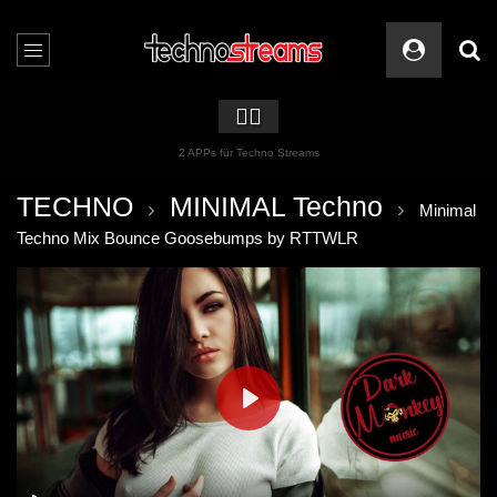
🏳️‍🌈
2 APPs für Techno Streams
TECHNO
MINIMAL Techno
Minimal
Techno Mix Bounce Goosebumps by RTTWLR
PLAY