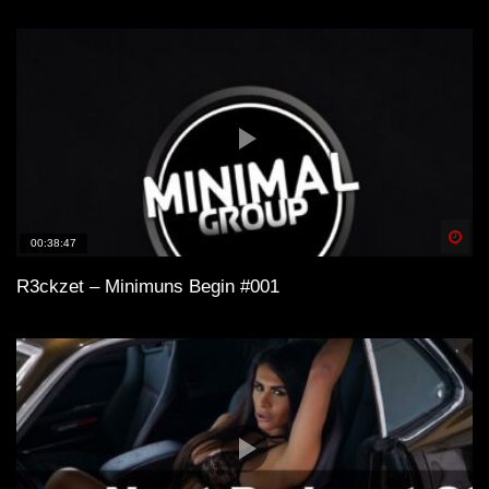
Spä
00:38:47
R3ckzet – Minimuns Begin #001