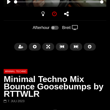
PLAY
Afterhour
Breit
MINIMAL TECHNO
Minimal Techno Mix
Bounce Goosebumps by
RTTWLR
Später
03:28
01:00:35
7. JULI 2023
Ricardo Villalobos @ Stereo,
NEW Exclusive Set