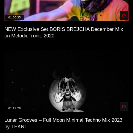
Spä
01:00:35
NEW Exclusive Set BORIS BREJCHA December Mix
on MelodicTronic 2020
Spä
01:12:28
Lunar Grooves – Full Moon Minimal Techno Mix 2023
by TEKNI