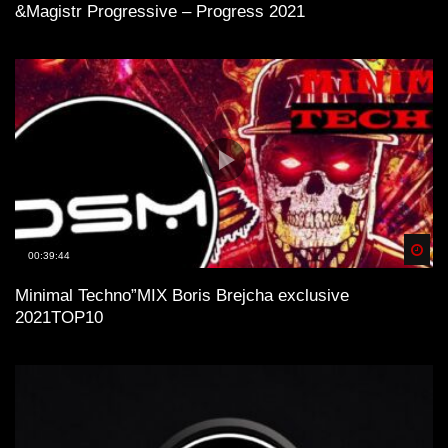
&Magistr Progressive – Progress 2021
Spä
00:39:44
Minimal Technо”MIX Boris Brejcha exclusive
2021TOP10