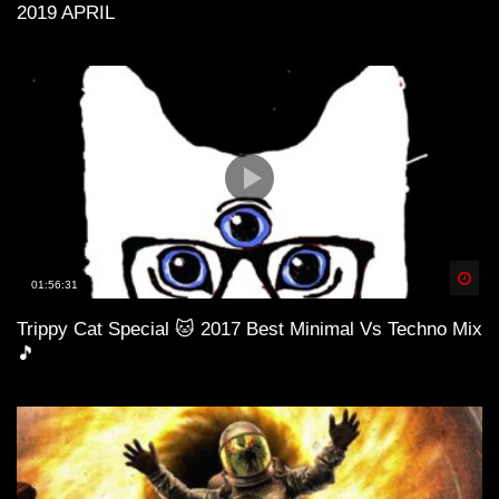
2019 APRIL
Spä
01:56:31
Trippy Cat Special 🐱 2017 Best Minimal Vs Techno Mix
🎵