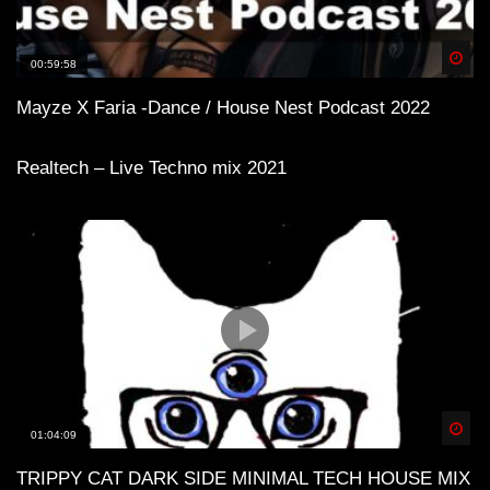
Spä
00:59:58
Mayze X Faria -Dance / House Nest Podcast 2022
Realtech – Live Techno mix 2021
Spä
01:04:09
TRIPPY CAT DARK SIDE MINIMAL TECH HOUSE MIX