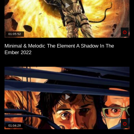
Spä
01:05:52
Minimal & Melodic The Element A Shadow In The
Ember 2022
Spä
01:04:28