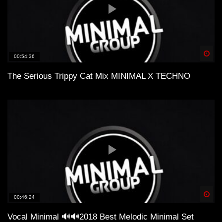
Spä
00:54:36
The Serious Trippy Cat Mix MINIMAL X TECHNO
Spä
00:46:24
Vocal Minimal 🔊🔊2018 Best Melodic Minimal Set