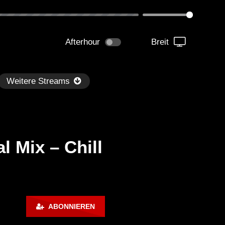
Afterhour
Breit
Weitere Streams
 Mix – Chill
Später
0:38:47
00:59:58
ckzet – Minimuns Begin #001
Mayze X Faria -Dance / 
ABONNIEREN
Nest Podcast 2022