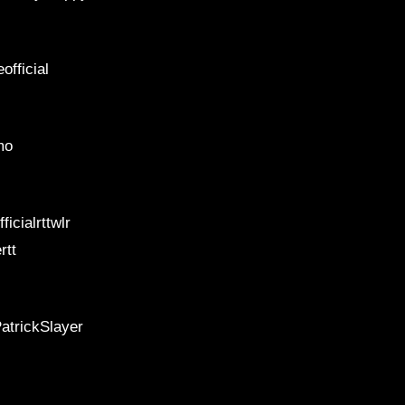
official
mo
icialrttwlr
rtt
atrickSlayer