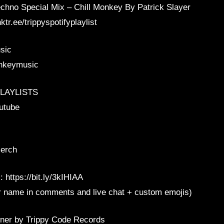
chno Special Mix – Chill Monkey By Patrick Slayer
nktr.ee/trippyspotifyplaylist
sic
onkeymusic
LAYLISTS
outube
merch
 https://bit.ly/3kIHIAA
ur name in comments and live chat + custom emojis)
ner by Trippy Code Records