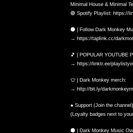
Minimal House & Minimal Te
🟢 Spotify Playlist: https://li
⚫️ | Follow Dark Monkey Mu
→ https://taplink.cc/darkm
🎵 | POPULAR YOUTUBE P
→ https://linktr.ee/playlisty
👕 | Dark Monkey merch:
→ http://bit.ly/darkmonkey
● Support (Join the channel):
(Loyalty badges next to yo
⚫️ | Dark Monkey Music Ow