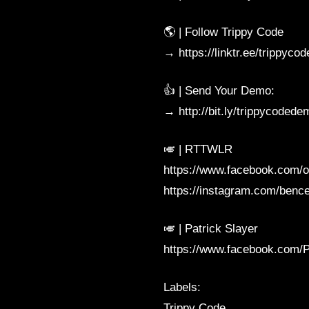
🌎 | Follow Trippy Code
→ https://linktr.ee/trippycode
👍 | Send Your Demo:
→ http://bit.ly/trippycodede
🎺 | RTTWLR
https://www.facebook.com/off
https://instagram.com/bence
🎺 | Patrick Slayer
https://www.facebook.com/P
Labels:
Trippy Code