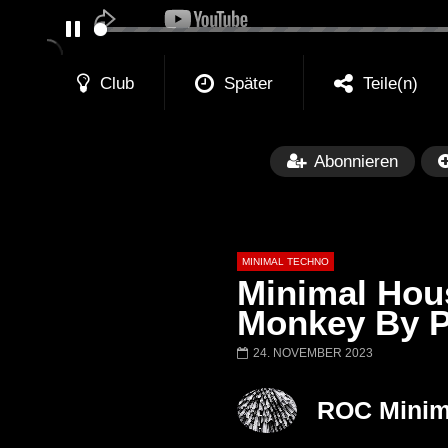
PAUSE
Club
Später
Teile(n)
Abonnieren
MINIMAL TECHNO
Minimal Hous
Monkey By Pa
24. NOVEMBER 2023
Später
03:28
01:00:35
Ricardo Villalobos @ Stereo,
NEW Exclusive 
ROC Minim
Montreal (June 2017)
BREJCHA Decem
MelodicTronic 2