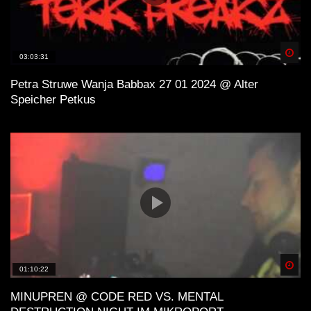
Spä
03:03:31
Petra Struwe Wanja Babbax 27 01 2024 @ Alter
Speicher Petkus
Spä
01:10:22
MINUPREN @ CODE RED VS. MENTAL