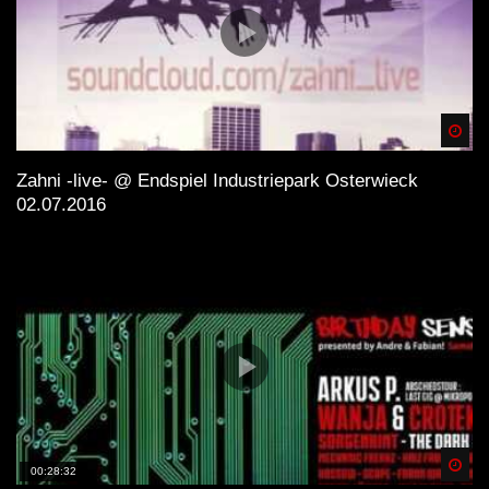
Spä
Zahni -live- @ Endspiel Industriepark Osterwieck
02.07.2016
Spä
00:28:32