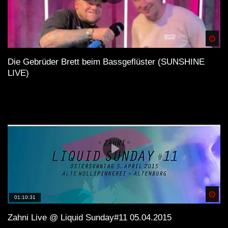
Spä
Die Gebrüder Brett beim Bassgeflüster (SUNSHINE
LIVE)
Spä
01:10:31
Zahni Live @ Liquid Sunday#11 05.04.2015