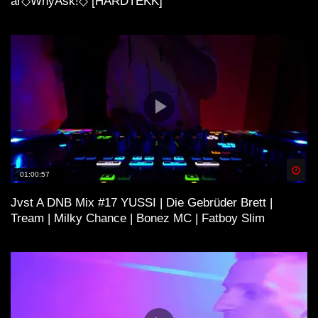
ar◇WhyAsk!◇ [HARDTEKK]
Spä
01:00:57
Jvst A DNB Mix #17 YUSSI | Die Gebrüder Brett |
Tream | Milky Chance | Bonez MC | Fatboy Slim