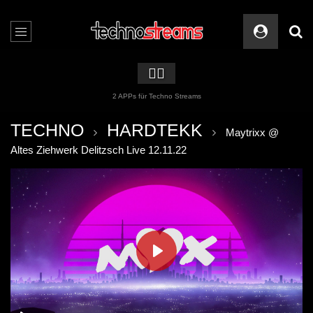
🏳️‍🌈
2 APPs für Techno Streams
TECHNO
HARDTEKK
Maytrixx @
Altes Ziehwerk Delitzsch Live 12.11.22
PLAY