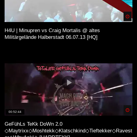
Spä
H4U | Minupren vs Craig Mortalis @ altes
Militärgelände Halberstadt 06.07.13 [HQ]
Spä
00:52:44
GeFühLs TeKk DoWn 2.0
◇Maytrixx◇Moshtekk◇Klatschkind◇Tieftekker◇Ravest