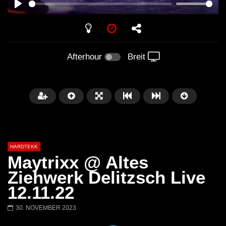
PLAY
Afterhour
Breit
HARDTEKK
Maytrixx @ Altes
Ziehwerk Delitzsch Live
12.11.22
Später
00:52:44
30. NOVEMBER 2023
H4U | Minupren vs Craig Mortalis
GeFühLs TeKk DoWn