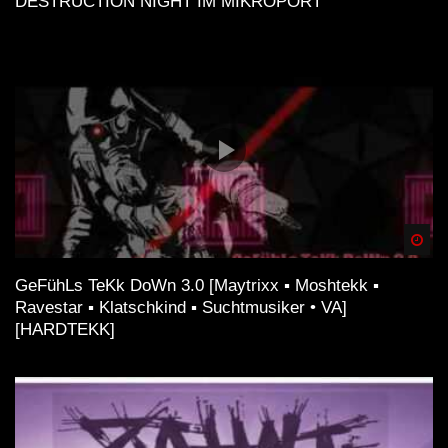
DESTRUCTION NIGHT IM MIKROPORT
Spä
GeFühLs TeKk DoWn 3.0 [Maytrixx ▪ Moshtekk ▪
Ravestar ▪ Klatschkind ▪ Suchtmusiker • VA]
[HARDTEKK]