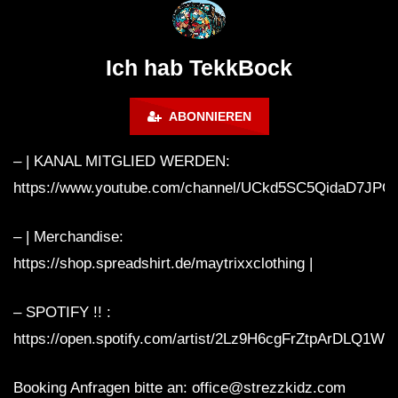
@ altes Militärgelände
◇Maytrixx◇Moshtek
Halberstadt 06.07.13 [HQ]
d◇Tieftekker◇Rave
!◇ [HARDTEKK]
Ich hab TekkBock
ABONNIEREN
– | KANAL MITGLIED WERDEN:
https://www.youtube.com/channel/UCkd5SC5QidaD7JPQ
– | Merchandise:
https://shop.spreadshirt.de/maytrixxclothing |
– SPOTIFY !! :
https://open.spotify.com/artist/2Lz9H6cgFrZtpArDLQ1WE
Booking Anfragen bitte an: office@strezzkidz.com