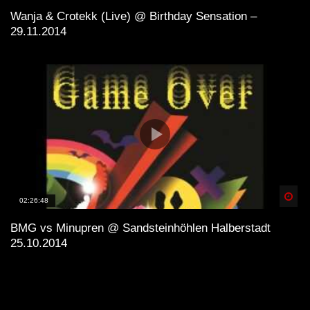
Wanja & Crotekk (Live) @ Birthday Sensation –
29.11.2014
Spä
02:26:48
BMG vs Minupren @ Sandsteinhöhlen Halberstadt
25.10.2014