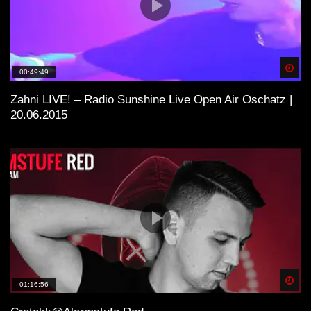
Spä
00:49:49
Zahni LIVE! – Radio Sunshine Live Open Air Oschatz |
20.06.2015
Spä
01:16:56