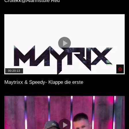
Crotekk@Alarmstufe Red
Spä
00:20:13
Maytrixx & Speedy- Klappe die erste