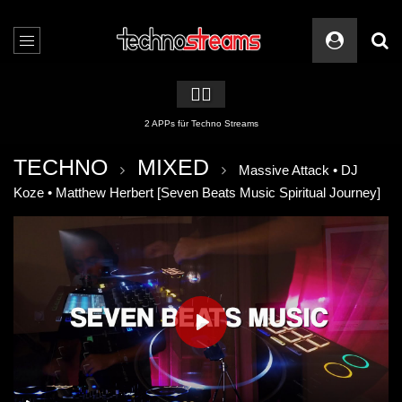
🏳️‍🌈
2 APPs für Techno Streams
TECHNO
MIXED
Massive Attack • DJ
Koze • Matthew Herbert [Seven Beats Music Spiritual Journey]
PLAY