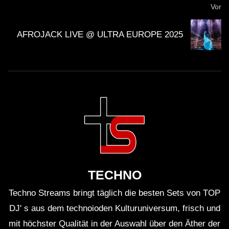
Vor
weltweit ausgestellt.
AFROJACK LIVE @ ULTRA EUROPE 2025
Viele Tracks von Massive Attack wurden in Filmen
und Serien verwendet, darunter
House
.
DJ Koze ist bekannt für seinen kreativen Umgang
mit Genres und Styles.
Die Kooperation zwischen den Künstlern kommt oft
aus persönlichen Freundschaften und Respekten
für die Kunst des anderen.
TECHNO
Techno Streams bringt täglich die besten Sets von TOP
Kritische Analyse
DJ' s aus dem technoioden Kulturuniversum, frisch und
Trotz ihrer Erfolge bleibt die Zusammenarbeit von
mit höchster Qualität in der Auswahl über den Äther der