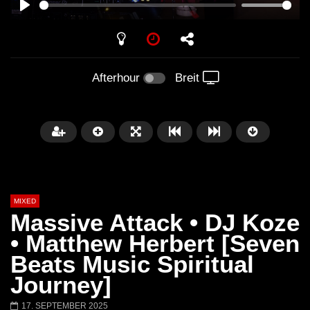
PLAY
Afterhour
Breit
MIXED
Massive Attack • DJ Koze
• Matthew Herbert [Seven
Beats Music Spiritual
Später
Journey]
Barbara Lago @ Kappa
THEMBA @ CAPRI
17. SEPTEMBER 2025