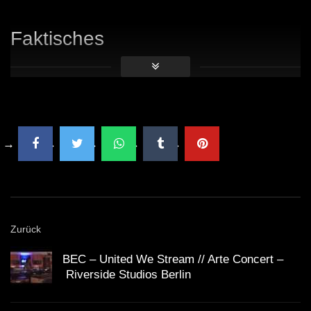
Faktisches
Massive Attack wurde 1988 in Bristol gegründet.
DJ Koze gewann 2018 den Preis für den besten DJ
beim
Deutschen DJ Award
.
Matthew Herbert hat in seiner Karriere über 20
Alben veröffentlicht.
Zurück
Seven Beats Music ist bekannt für innovative und
BEC – United We Stream // Arte Concert –
experimentelle Musikprojekte.
Riverside Studios Berlin
Die Klanginstallationen von Herbert wurden