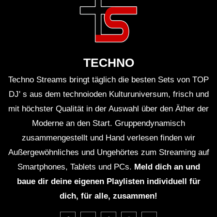
Wie war die Atmosphäre während des
Sets?
Die Atmosphäre war euphorisch und energiegeladen,
alle tanzten und feierten gemeinsam.
TECHNO
Gibt es eine Playlist für das Set?
Techno Streams bringt täglich die besten Sets von TOP
DJ' s aus dem technoioden Kulturuniversum, frisch und
Ja, die Setlist ist auf der Boiler Room-Website
mit höchster Qualität in der Auswahl über den Äther der
verfügbar und umfasst viele Titel von Hoffstadt und
Moderne an den Start. Gruppendynamisch
seinen Einflüssen.
zusammengestellt und Hand verlesen finden wir
Außergewöhnliches und Ungehörtes zum Streaming auf
Faktisches
Smartphones, Tablets und PCs.
Meld dich an und
baue dir deine eigenen Playlisten individuell für
Marlon Hoffstadt hat 2020 sein erstes Album
dich, für alle, zusammen!
veröffentlicht, welches sofort in den Charts