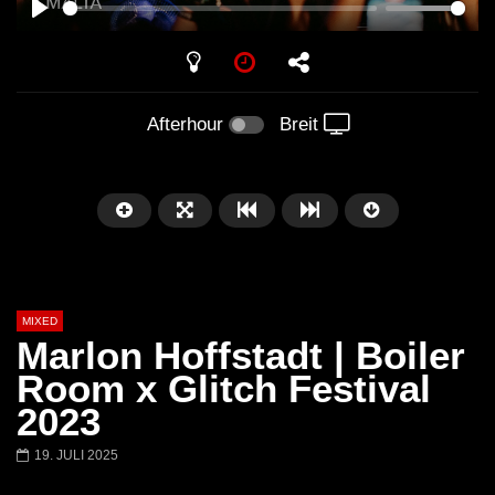
PLAY
Afterhour
Breit
MIXED
Marlon Hoffstadt | Boiler
Room x Glitch Festival
2023
Später
19. JULI 2025
Barbara Lago @ Kappa
THEMBA @ CAPRI