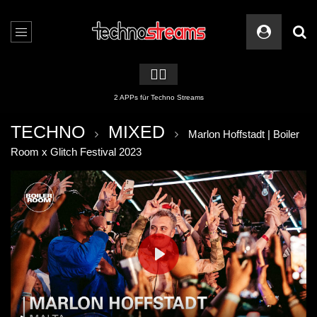
🏳️‍🌈
2 APPs für Techno Streams
TECHNO
MIXED
Marlon Hoffstadt | Boiler
Room x Glitch Festival 2023
PLAY