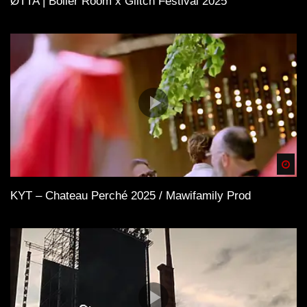
ØTTA | Boiler Room x Glitch Festival 2025
Spä
KYT – Chateau Perché 2025 / Mawifamily Prod