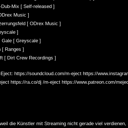
Dub-Mix [ Self-released ]
 ODrex Music ]
zerrungsfeld [ ODrex Music ]
eyscale ]
 Gale [ Greyscale ]
 [ Ranges ]
ft [ Dirt Crew Recordings ]
Eject: https://soundcloud.com/m-eject https://www.instagr
ect https://ra.co/dj /m-eject https://www.patreon.com/meje
weil die Künstler mit Streaming nicht gerade viel verdienen,