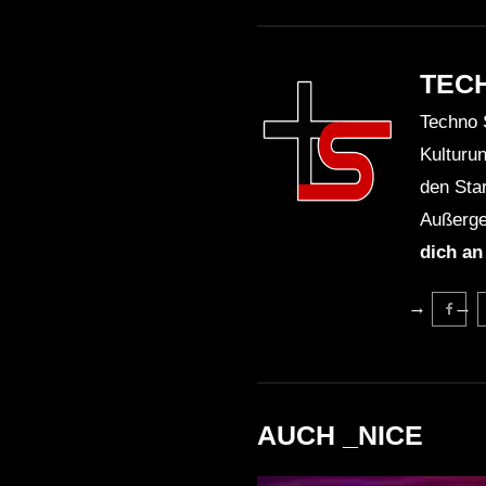
TEC
Techno 
Kulturu
den Sta
Außerge
dich an
AUCH _NICE