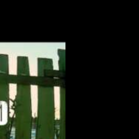
Deep DUB TECHNO ||
Selection 003 ||
Dub Techno Music Set # 44
By Klaüs.
KIRILL MATVEEV – Deep
and Dub techno mix –
Muzaikfm 043
Dub Techno Session #27
‘Lost Time’ dub techno live