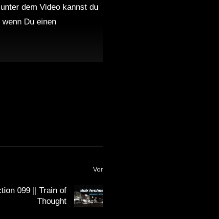
 unter dem Video kannst du
nd wenn Du einen
Andy Green – Dub Techno
TV Podcast Series #7
Dub Techno Sessions
Episode 084
Dub Techno || Selection 076
|| Retrofitted Future
Vor
Dub Techno Music Set In
on 099 || Train of
The Mix # 34 By Klaüs.
Thought