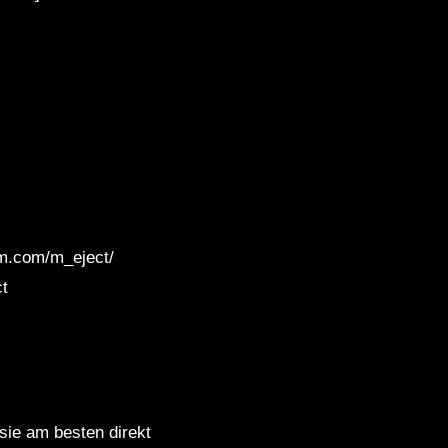
SEMA1 – Dub Waves Mix
2023
Dub Techno Sessions
Episode 062
DUB TECHNO || Selection
010 ||
am.com/m_eject/
ct
Dub Techno Music Set In
The Mix # 33 By Klaüs.
Groove Dub Techno Mix #9 |
 sie am besten direkt
A Quiet Spot in A Loud Room