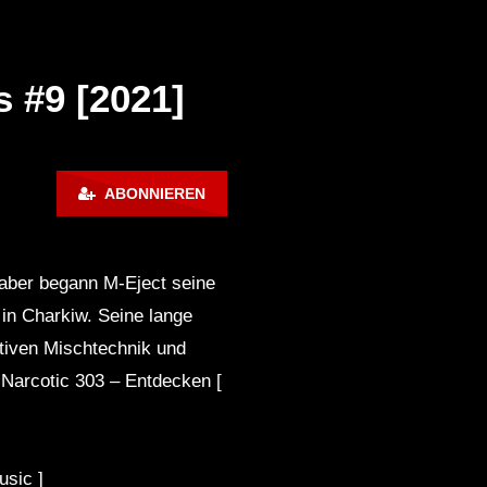
Muzaikfm 038
Dub Techno Sessions
 #9 [2021]
Episode 055
Später
1:06:04
02:01:35
DUB TECHNO || Selection
ABONNIEREN
084 || Minimal Boundaries
dersen – Dub Techno TV
Dub Tech Mix – OHM Ser
dcast Series #44
With Alec Pritchard
aber begann M-Eject seine
Dub Techno Music Set In
 in Charkiw. Seine lange
The Mix By Klaus
itiven Mischtechnik und
00 Narcotic 303 – Entdecken [
NARCOTIC 303 – Dub
techno mix – Muzaikfm 040
usic ]