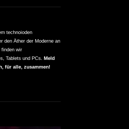
Dub and Down tempo mix –
BUMANI – Muzaikfm 035
dem technoioden
Dub Techno live jamming,
ber den Äther der Moderne an
rehearsal 14th October
finden wir
s, Tablets und PCs.
Meld
ION – Dub Techno TV
ch, für alle, zusammen!
Podcast Series #8 [2021]
Dub Techno Sessions
Episode 092
DUB TECHNO || Selection
013 || Echoes from above