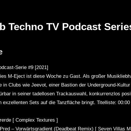
b Techno TV Podcast Series
Später
Später
01:07:38
0
e
lection 062 || See
Dub Techno Sessions Episode
Fe
017
Po
dcast-Serie #9 [2021]
es M-Eject ist diese Woche zu Gast. Als großer Musikliebh
e in Clubs wie Jeevot, einer Bastion der Underground-Kultur
pürbar in seiner tadellosen Trackauswahl, konkurrenzlos pos
n exzellenten Sets auf die Tanzfläche bringt. Titelliste: 00:
rerde [ Complex Textures ]
Pred – Vorwärtsgradient (Deadbeat Remix) [ Seven Villas M