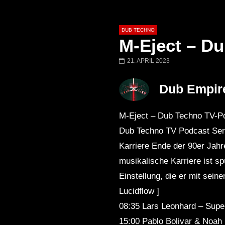
DUB TECHNO
M-Eject – Du
21. APRIL 2023
Später
01:11:24
01:28:57
Dub Empir
Dub Techno Music Set In The Mix
Dub Techno || Se
# 37 By Klaüs.
Thru It
M-Eject – Dub Techno TV-Po
Dub Techno TV Podcast Seri
Karriere Ende der 90er Jahr
musikalische Karriere ist s
Einstellung, die er mit seine
Lucidflow ]
08:35 Lars Leonhard – Supe
15:00 Pablo Bolivar & Noah 