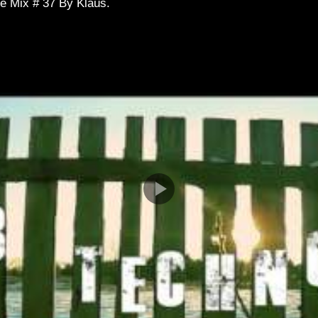
e Mix # 37 By Klaüs.