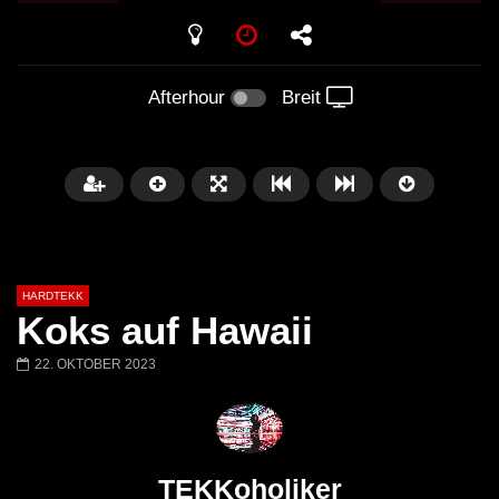
PLAY
Afterhour
Breit
HARDTEKK
Koks auf Hawaii
22. OKTOBER 2023
Später
00:52:44
H4U | Minupren vs Craig Mortalis
GeFühLs TeKk DoWn
@ altes Militärgelände
◇Maytrixx◇Moshtek
TEKKoholiker