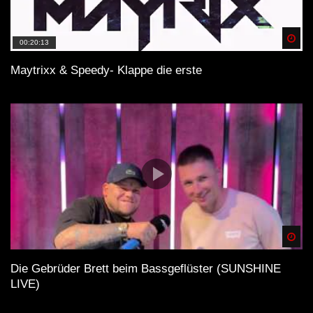
Spä
00:20:13
Maytrixx & Speedy- Klappe die erste
Spä
Die Gebrüder Brett beim Bassgeflüster (SUNSHINE
LIVE)