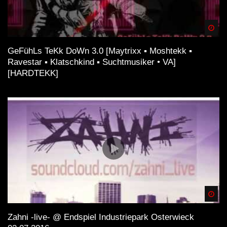
Spä
GeFühLs TeKk DoWn 3.0 [Maytrixx ▪ Moshtekk ▪
Ravestar ▪ Klatschkind ▪ Suchtmusiker • VA]
[HARDTEKK]
Spä
Zahni -live- @ Endspiel Industriepark Osterwieck