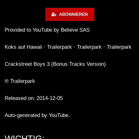
Halberstadt 06.07.13 [HQ]
d◇Tieftekker◇Rave
!◇ [HARDTEKK]
ABONNIEREN
Provided to YouTube by Believe SAS
Koks auf Hawaii · Trailerpark · Trailerpark · Trailerpark
Crackstreet Boys 3 (Bonus Tracks Version)
℗ Trailerpark
Released on: 2014-12-05
Auto-generated by YouTube.
WICHTIG: