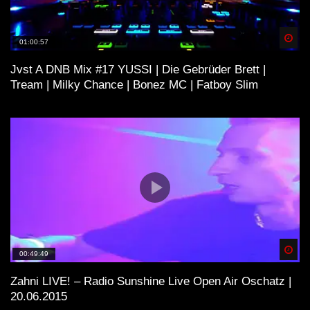
Spä
01:00:57
Jvst A DNB Mix #17 YUSSI | Die Gebrüder Brett |
Tream | Milky Chance | Bonez MC | Fatboy Slim
Spä
00:49:49
Zahni LIVE! – Radio Sunshine Live Open Air Oschatz |
20.06.2015