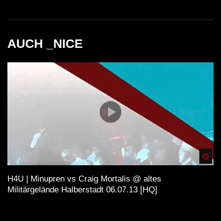
AUCH _NICE
Spä
H4U | Minupren vs Craig Mortalis @ altes
Militärgelände Halberstadt 06.07.13 [HQ]