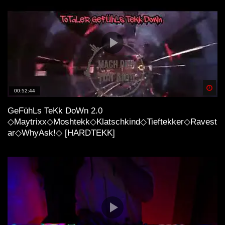
Spä
00:52:44
GeFühLs TeKk DoWn 2.0
◇Maytrixx◇Moshtekk◇Klatschkind◇Tieftekker◇Ravest
ar◇WhyAsk!◇ [HARDTEKK]