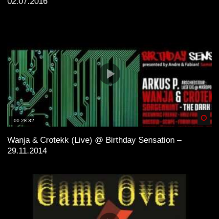
02.07.2016
Spä
00:28:32
Wanja & Crotekk (Live) @ Birthday Sensation –
29.11.2014