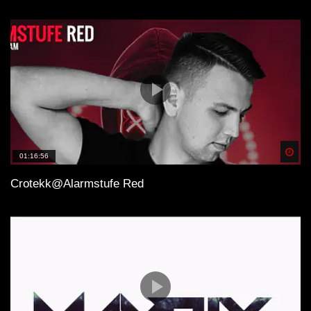
Spä
01:16:56
Crotekk@Alarmstufe Red