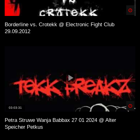
Spä
Borderline vs. Crotekk @ Electronic Fight Club
29.09.2012
Spä
03:03:31
Petra Struwe Wanja Babbax 27 01 2024 @ Alter
Speicher Petkus