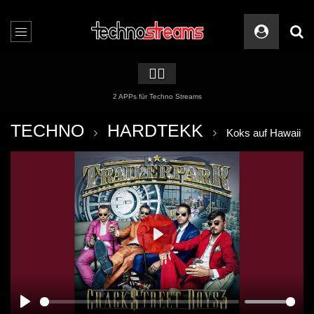
🏳️‍🌈
2 APPs für Techno Streams
TECHNO
HARDTEKK
Koks auf Hawaii
PLAY