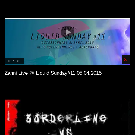
Spä
01:10:31
Zahni Live @ Liquid Sunday#11 05.04.2015