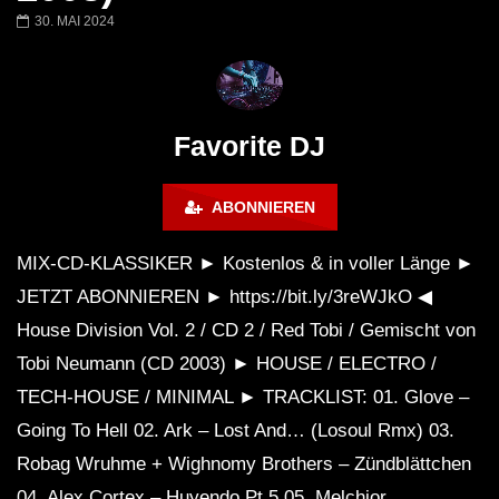
Miss Djax – Cherry Moon –
Torsten Kanzler Abst
30. MAI 2024
Lokeren Belgium (1996)
17.06.2013
Favorite DJ
ABONNIEREN
MIX-CD-KLASSIKER ► Kostenlos & in voller Länge ►
JETZT ABONNIEREN ► https://bit.ly/3reWJkO ◀
House Division Vol. 2 / CD 2 / Red Tobi / Gemischt von
Tobi Neumann (CD 2003) ► HOUSE / ELECTRO /
TECH-HOUSE / MINIMAL ► TRACKLIST: 01. Glove –
Going To Hell 02. Ark – Lost And… (Losoul Rmx) 03.
Robag Wruhme + Wighnomy Brothers – Zündblättchen
04. Alex Cortex – Huyendo Pt.5 05. Melchior