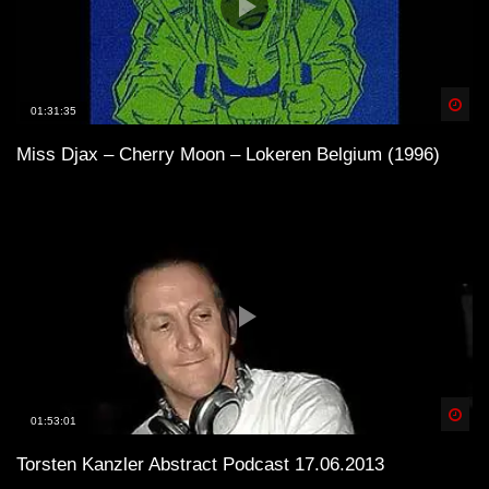
Spä
01:31:35
Miss Djax – Cherry Moon – Lokeren Belgium (1996)
Spä
01:53:01
Torsten Kanzler Abstract Podcast 17.06.2013