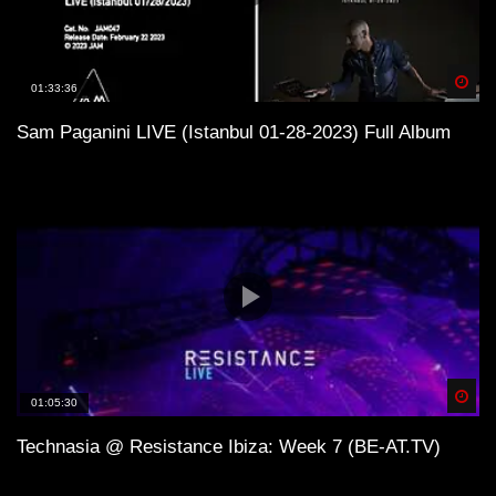
Spä
01:33:36
Sam Paganini LIVE (Istanbul 01-28-2023) Full Album
Spä
01:05:30
Technasia @ Resistance Ibiza: Week 7 (BE-AT.TV)