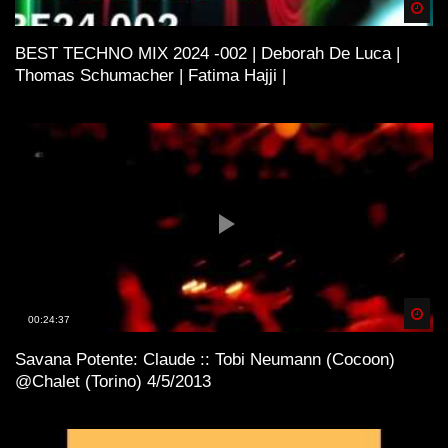
Spä
BEST TECHNO MIX 2024 -002 | Deborah De Luca |
Thomas Schumacher | Fatima Hajji |
Spä
00:24:37
Savana Potente: Claude :: Tobi Neumann (Cocoon)
@Chalet (Torino) 4/5/2013