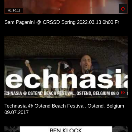
Spä
01:30:11
Sam Paganini @ CRSSD Spring 2022.03.13 0h00 Fr
Spä
Technasia @ Ostend Beach Festival, Ostend, Belgium
09.07.2017