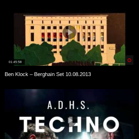
Spä
01:45:58
Ben Klock – Berghain Set 10.08.2013