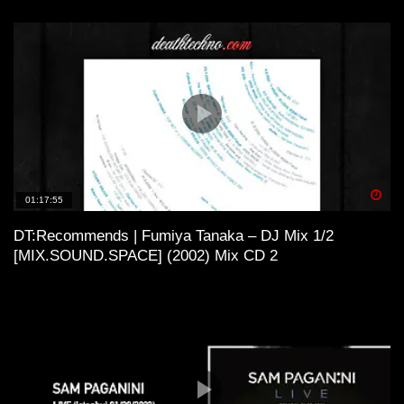
Spä
01:17:55
DT:Recommends | Fumiya Tanaka – DJ Mix 1/2
[MIX.SOUND.SPACE] (2002) Mix CD 2