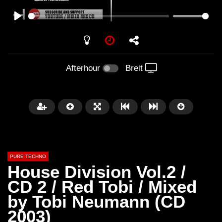
PLAY
Afterhour
Breit
PURE TECHNO
House Division Vol.2 /
CD 2 / Red Tobi / Mixed
by Tobi Neumann (CD
Später
01:31:35
01:53:01
2003)