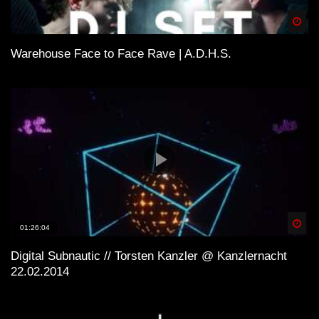
Spä
Warehouse Face to Face Rave | A.D.H.S.
Spä
01:26:04
Digital Subnautic // Torsten Kanzler @ Kanzlernacht
22.02.2014