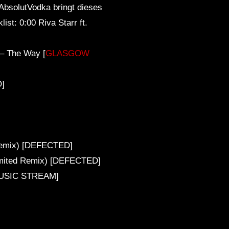
AbsolutVodka bringt dieses
st: 0:00 Riva Starr ft.
 – The Way [
GLASGOW
O]
 Remix) [DEFECTED]
limited Remix) [DEFECTED]
 MUSIC STREAM]