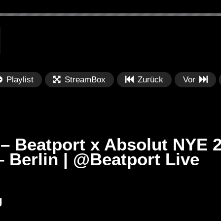
Playlist
StreamBox
Zurück
Vor
– Beatport x Absolut NYE 
– Berlin | @Beatport Live
Später
Später
00:59:40
0
R (TRIBAL
Sam Divine – Live Set Miami
Ba
J
 JACKIES
Music Week (djmag Pool Party
Ho
22/03/2017)