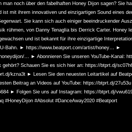
man noch über den fabelhaften Honey Dijon sagen? Sie hat 
ist mit ihrem innovativen und einzigartigen Sound eines de
 Gegenwart. Sie kann sich auch einiger beeindruckender Aus
 rühmen, von Danny Tenaglia bis Derrick Carter. Honey lebt
ewachsen und ist bekannt für ihre einzigartige Interpretat
 U-Bahn. ► https://www.beatport.com/artist/honey… ►
honeydijon/… ► Abonnieren Sie unseren YouTube-Kanal: htt
 gehört? Schauen Sie es sich hier an: https://btprt.dj/sc0
tprt.dj/kzna3t ► Lesen Sie den neuesten Leitartikel auf Beatpo
sten Beitrag an Videos auf YouTube: https://btprt.dj/27u53u
w6684 ► Folgen Sie uns auf Instagram: https://btprt.dj/vwu6
p4bjaq #HoneyDijon #Absolut #DanceAway2020 #Beatport