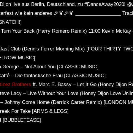
 Dijon live aus Berlin, Deutschland, zu #DanceAway2020! @
sterfest wie kein anderes 🎉🍹🎉🍹 _________________ Trackli
[SNATCH!]
t Turn Your Back (Harry Romero Remix) 11:00 Kevin McKay
kfast Club (Dennis Ferrer Morning Mix) [FOUR THIRTY TW
 [ELROW MUSIC]
ya George – Not About You [CLASSIC MUSIC]
 Caffé – Die fantastische Frau [CLASSIC MUSIC]
tinez Brothers
ft. Marc E. Bassy – Let It Go (Honey Dijon
teve Lacy – Live Without Your Love (Honey Dijon Love Un
ls – Johnny Come Home (Derrick Carter Remix) [LONDON
 Break For Take [ARMS & LEGS]
ell [BUBBLETEASE]