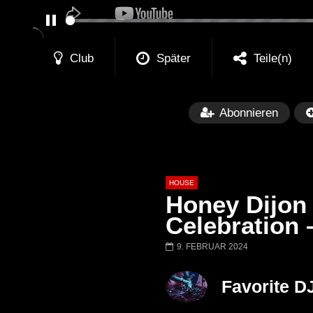
PAUSE
Club
Später
Teile(n)
Abonnieren
HOUSE
Honey Dijon 
Celebration 
9. FEBRUAR 2024
Später
00:20:23
Honey Dijon- Escenario Villa
DENNIS FERRE
Favorite D
Maravilla @ Tecate Pal Norte
HOUSE SET) @
2023 Monterrey NL 3 31 23