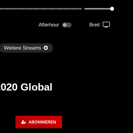
Afterhour
Breit
Weitere Streams
2020 Global
Später
0:32:39
01:13:30
d Boy Bill – Hot Mix #17 –
Back to Mine – Danny Ten
ABONNIEREN
use Mix