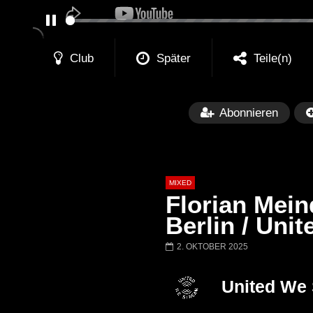
PAUSE
Club
Später
Teile(n)
Abonnieren
MIXED
Florian Mein
Berlin / Uni
2. OKTOBER 2025
Später
Barbara Lago @ Kappa
THEMBA @ CA
United We
FuturFestival 2024
FESTIVAL Switze
LUCA DEA [Moder