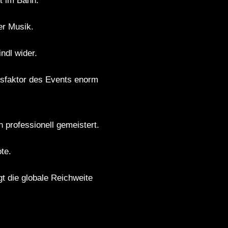
t im Bann.
er Musik.
ndl wider.
onsfaktor des Events enorm
professionell gemeistert.
te.
 die globale Reichweite