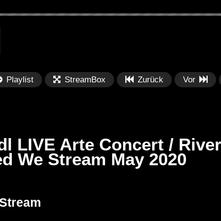
Playlist
StreamBox
Zurück
Vor
dl LIVE Arte Concert / Rive
ted We Stream May 2020
Später
Später
PRICES
Festival BPM 2025 – Live
De
 Stream
rland 2023 by
Completa
Ma
nity stage]
/ 