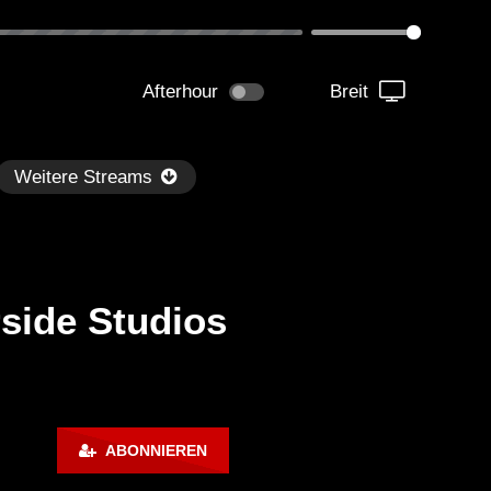
Afterhour
Breit
Weitere Streams
rside Studios
Später
kmantel Ten – Helena Hauff &
Ángel Molina – Sónar 202
ABONNIEREN
rcel Dettmann | Radar – Aug 2
ARTE Concert
2024