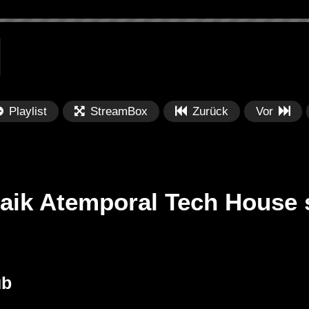
Playlist
StreamBox
Zurück
Vor
aik Atemporal Tech House s
Später
Später
01:07:38
0
lection 062 || See
Dub Techno Sessions Episode
Fe
ub
017
Po