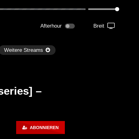
Afterhour
Breit
Weitere Streams
eries] –
Später
1:06:04
02:01:35
dersen – Dub Techno TV
Dub Tech Mix – OHM Ser
ABONNIEREN
dcast Series #44
With Alec Pritchard