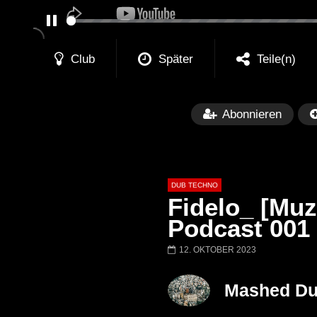
PAUSE
Club
Später
Teile(n)
Abonnieren
DUB TECHNO
Fidelo_ [Muz
Podcast 001
12. OKTOBER 2023
Später
01:11:24
01:28:57
Dub Techno Music Set In The Mix
Dub Techno || Se
Mashed D
# 37 By Klaüs.
Thru It