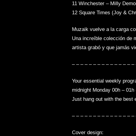
11 Winchester – Milly Demo
12 Square Times (Joy & Chri
Muzaik vuelve a la carga co
Una increíble colección de 
artista grabó y que jamás vie
– – – – – – – – – – – – – – – 
Your essential weekly prog
midnight Monday 00h – 01
Just hang out with the best
– – – – – – – – – – – – – – – 
Cover design: