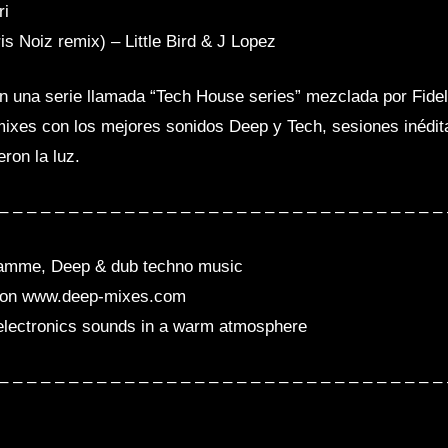
ri
s Noiz remix) – Little Bird & J Lopez
n una serie llamada “Tech House series” mezclada por Fide
mixes con los mejores sonidos Deep y Tech, sesiones inédit
ron la luz.
– – – – – – – – – – – – – – – – – – – – – – – – – – – – – – – –
ramme, Deep & dub techno music
h on www.deep-mixes.com
 electronics sounds in a warm atmosphere
– – – – – – – – – – – – – – – – – – – – – – – – – – – – – – – –