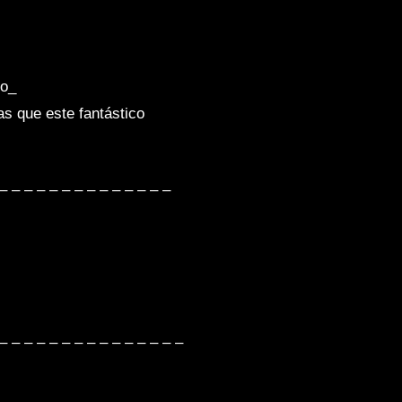
lo_
as que este fantástico
 – – – – – – – – – – – – – –
 – – – – – – – – – – – – – – –