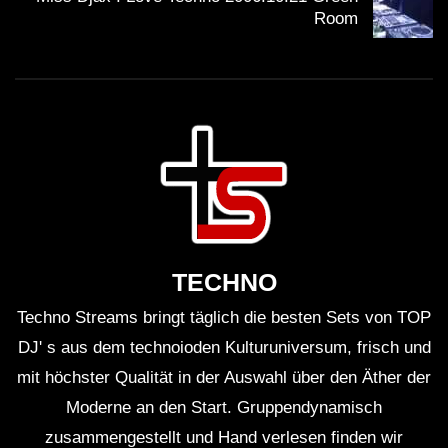
viel Zugang für neue Hörer, die die elektronische
Room
Musik entdecken möchten.
Faktisches
Erick Morillo begann seine Karriere als DJ in den
90er Jahren und wurde schnell zu einem der
führenden Künstler in der
elektronischen
TECHNO
Musikszene
.
Techno Streams bringt täglich die besten Sets von TOP
Sein bekanntester Hit “I Like to Move It” wurde zum
DJ' s aus dem technoioden Kulturuniversum, frisch und
Klassiker und trat in mehreren Filmen und Medien
mit höchster Qualität in der Auswahl über den Äther der
Moderne an den Start. Gruppendynamisch
auf.
zusammengestellt und Hand verlesen finden wir