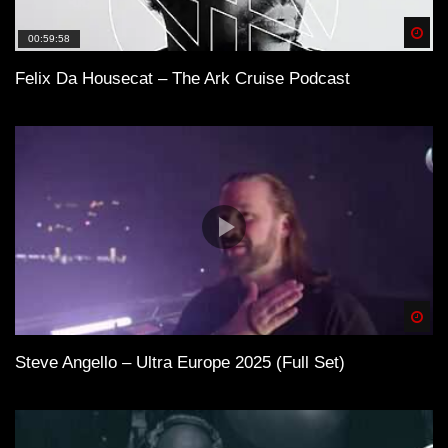
Spä
00:59:58
Felix Da Housecat – The Ark Cruise Podcast
Spä
Steve Angello – Ultra Europe 2025 (Full Set)