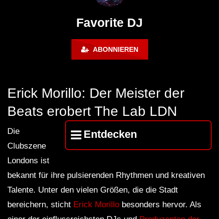
Maravilla @ Tecate Pal Norte
HOUSE SET) @ JA
2023 Monterrey NL 3 31 23
Favorite DJ
ABONNIEREN
Erick Morillo: Der Meister der
Beats erobert The Lab LDN
Die
Entdecken
Clubszene
Londons ist
bekannt für ihre pulsierenden Rhythmen und kreativen
Talente. Unter den vielen Größen, die die Stadt
bereichern, sticht
Erick Morillo
besonders hervor. Als