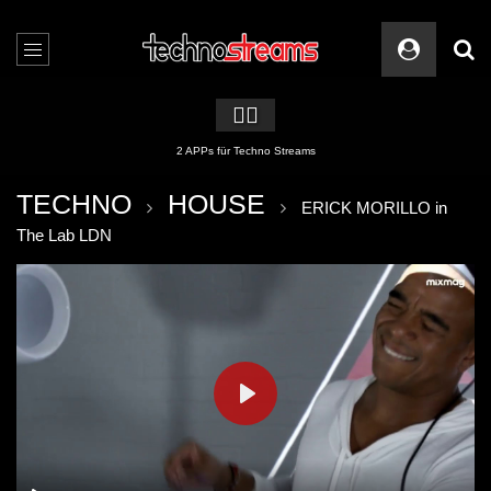
🏳️‍🌈
2 APPs für Techno Streams
TECHNO
HOUSE
ERICK MORILLO in
The Lab LDN
PLAY