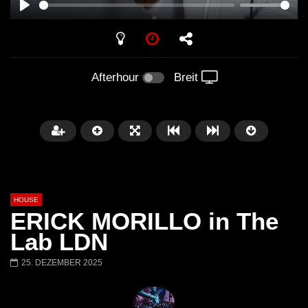
PLAY
Afterhour
Breit
HOUSE
ERICK MORILLO in The
Lab LDN
25. DEZEMBER 2025
Später
00:20:23
Honey Dijon- Escenario Villa
DENNIS FERRER (T