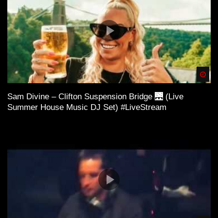
Spä
Sam Divine – Clifton Suspension Bridge 🌉 (Live
Summer House Music DJ Set) #LiveStream