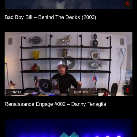
Spä
Bad Boy Bill – Behind The Decks (2003)
Spä
02:02:41
Renaissance Engage #002 – Danny Tenaglia