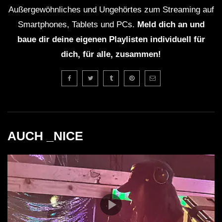
Morillo ist das Gründermitglied des Labels
Außergewöhnliches und Ungehörtes zum Streaming auf
Smartphones, Tablets und PCs.
Meld dich an und
Subliminal Records.
baue dir deine eigenen Playlisten individuell für
Er ist bekannt für seine Dynamik und Fähigkeit,
dich, für alle, zusammen!
das Publikum in seinen Bann zu ziehen.
Morillo hat im Laufe seiner Karriere mit vielen
bekannten Künstlern zusammengearbeitet.
AUCH _NICE
Sein Stil wird oft als Mischung aus verschiedenen
Genres beschrieben, was ihn einzigartig macht.
Morillo moderierte auch mehrere Veranstaltungen
und Festivals, die elektronische Musik feierten.