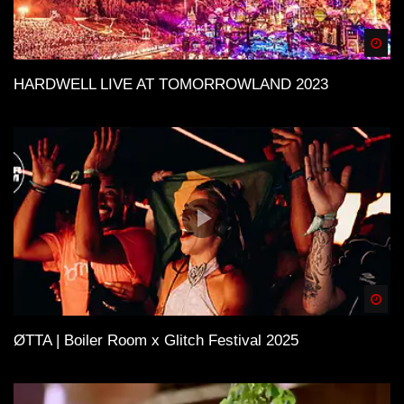
Spä
HARDWELL LIVE AT TOMORROWLAND 2023
Spä
ØTTA | Boiler Room x Glitch Festival 2025