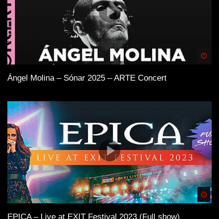
Spä
Ángel Molina – Sónar 2025 – ARTE Concert
Spä
EPICA – Live at EXIT Festival 2023 (Full show)