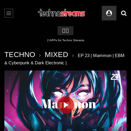
🏳️‍🌈
Server- & Website – Sicherheit auf Top Niveau
TECHNO
MIXED
EP 23 | Mammon | EBM
& Cyberpunk & Dark Electronic |
PLAY