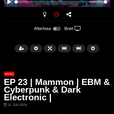
PLAY
Afterhour
Breit
MIXED
EP 23 | Mammon | EBM &
Cyberpunk & Dark
Electronic |
Später
11. JULI 2024
Barbara Lago @ Kappa
THEMBA @ CAPRI