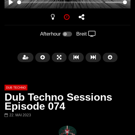
PLAY
Afterhour
Breit
DUB TECHNO
Dub Techno Sessions
Episode 074
22. MAI 2023
Später
01:11:24
01:28:57
Dub Techno Music Set In The Mix
Dub Techno || Selecti