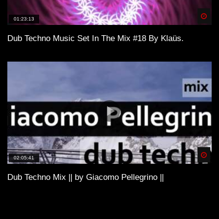
Spä
01:23:13
Dub Techno Music Set In The Mix #18 By Klaüs.
Spä
02:05:41
Dub Techno Mix || by Giacomo Pellegrino ||