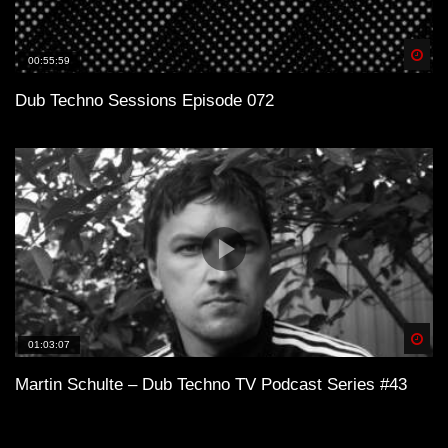
Spä
00:55:59
Dub Techno Sessions Episode 072
Spä
01:03:07
Martin Schulte – Dub Techno TV Podcast Series #43