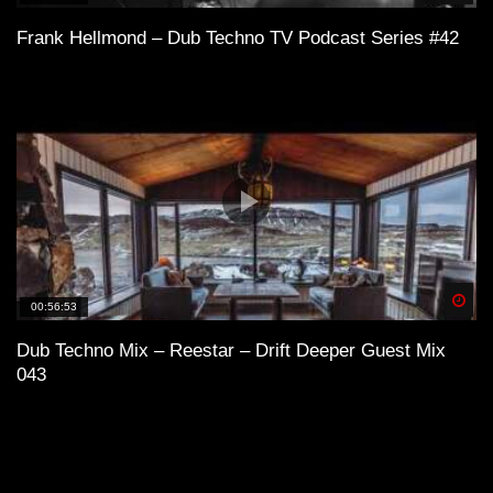
Frank Hellmond – Dub Techno TV Podcast Series #42
Spä
00:56:53
Dub Techno Mix – Reestar – Drift Deeper Guest Mix
043