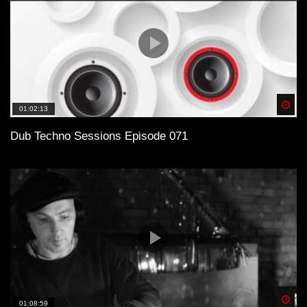
Spä
01:02:13
Dub Techno Sessions Episode 071
Spä
01:08:59