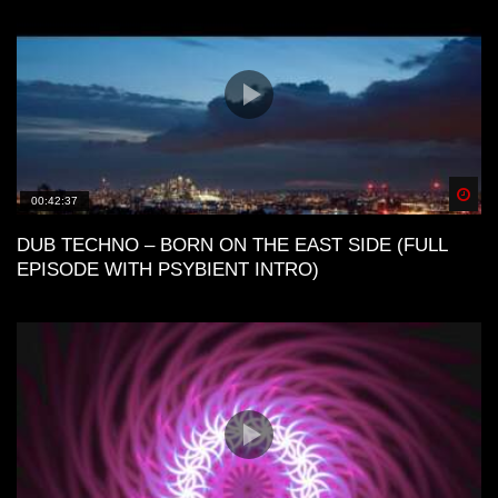
Spä
00:42:37
DUB TECHNO – BORN ON THE EAST SIDE (FULL
EPISODE WITH PSYBIENT INTRO)