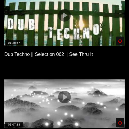
Spä
01:28:57
Dub Techno || Selection 062 || See Thru It
Spä
01:07:38