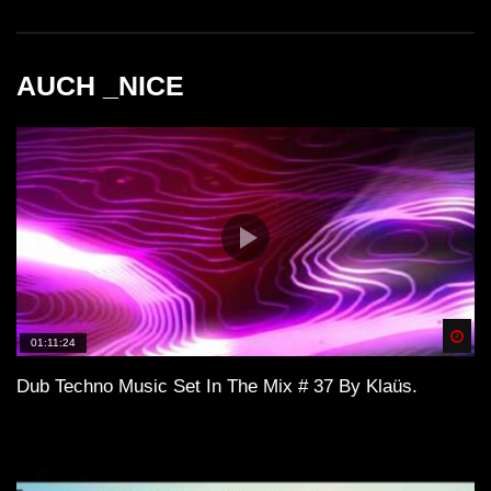
AUCH _NICE
Spä
01:11:24
Dub Techno Music Set In The Mix # 37 By Klaüs.