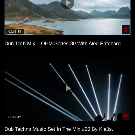
Spä
02:01:35
Dub Tech Mix – OHM Series 30 With Alec Pritchard
Spä
01:29:42
Dub Techno Music Set In The Mix #20 By Klaüs.