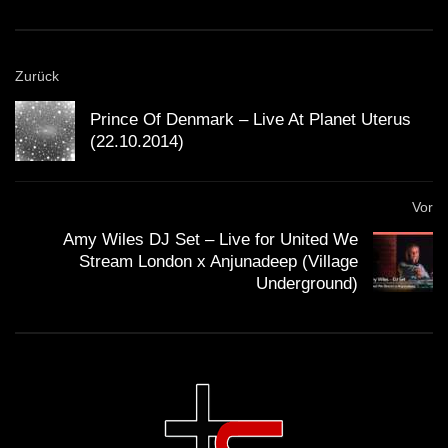
Andy Green – Dub Techno TV Podcast
Zurück
Series #7
Prince Of Denmark – Live At Planet Uterus
(22.10.2014)
Dub Techno Sessions Episode 084
Vor
Amy Wiles DJ Set – Live for United We
Stream London x Anjunadeep (Village
Dub Techno || Selection 076 ||
Underground)
Retrofitted Future
Dub Techno Music Set In The Mix # 34
By Klaüs.