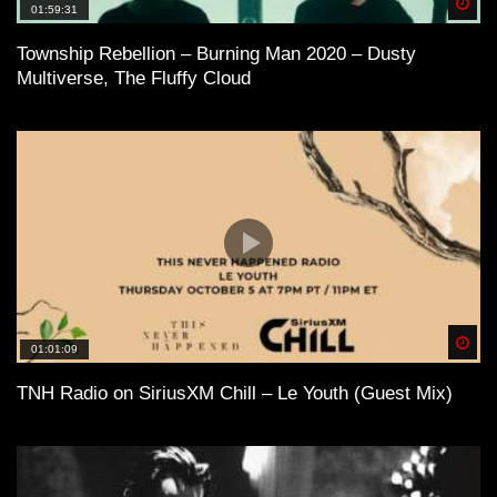
Spä
01:59:31
Township Rebellion – Burning Man 2020 – Dusty
Multiverse, The Fluffy Cloud
Elias. (DE) – Dub Techno TV Podcast
Series #10 [2021]
Dub Techno Sessions Episode 049
Dub Techno || Selection 066 || Back and
Forth
Spä
01:01:09
TNH Radio on SiriusXM Chill – Le Youth (Guest Mix)
Dub Techno Music Set In The Mix # 31
By Klaüs.