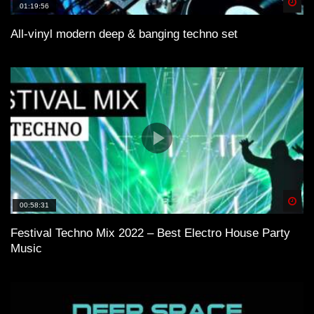
Spä
01:19:56
All-vinyl modern deep & banging techno set
Spä
00:58:31
Festival Techno Mix 2022 – Best Electro House Party
Music