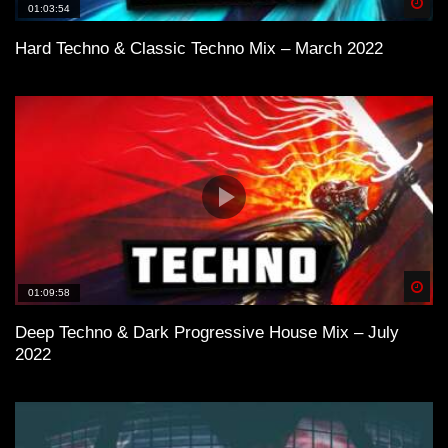
Spä
01:03:54
Hard Techno & Classic Techno Mix – March 2022
Spä
01:09:58
Deep Techno & Dark Progressive House Mix – July
2022