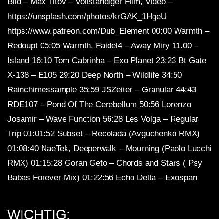
Bild – Max Titov – Vollständiger Film, Video –
https://unsplash.com/photos/krGAK_1HgeU
https://www.patreon.com/Dub_Element 00:00 Warmth –
Dub Techno Sessions Episode 055
Redoupt 05:05 Warmth, Faidel4 – Away Miry 11.00 –
Island 16:10 Tom Cabrinha – Exo Planet 23:23 Bt Gate
X-138 – E105 29:20 Deep North – Wildlife 34:50
DUB TECHNO || Selection 084 ||
Rainchimessample 35:59 JSZeiter – Granular 44:43
Minimal Boundaries
RDE107 – Pond Of The Cerebellum 50:56 Lorenzo
Josamir – Wave Function 56:28 Les Volga – Regular
Dub Techno Music Set In The Mix By
Trip 01:01:52 Subset – Recolada (Avguchenko RMX)
Klaus
01:08:40 NaeTek, Deeperwalk – Mourning (Paolo Lucchi
RMX) 01:15:28 Goran Geto – Chords and Stars ( Psy
Babas Forever Mix) 01:22:56 Echo Delta – Exospan
NARCOTIC 303 – Dub techno mix –
Muzaikfm 040
WICHTIG: