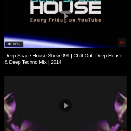
Spä
01:19:59
Deep Space House Show 099 | Chill Out, Deep House
& Deep Techno Mix | 2014