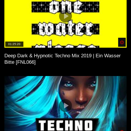
Spä
01:25:20
Deep Dark & Hypnotic Techno Mix 2019 | Ein Wasser
Bitte [FNL066]