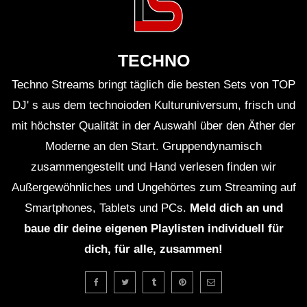
Dub and Down tempo mix – BUMANI –
Muzaikfm 035
TECHNO
Dub Techno live jamming, rehearsal
Techno Streams bringt täglich die besten Sets von TOP
14th October
DJ' s aus dem technoioden Kulturuniversum, frisch und
mit höchster Qualität in der Auswahl über den Äther der
Moderne an den Start. Gruppendynamisch
ION – Dub Techno TV Podcast Series
zusammengestellt und Hand verlesen finden wir
#8 [2021]
Außergewöhnliches und Ungehörtes zum Streaming auf
Smartphones, Tablets und PCs.
Meld dich an und
Dub Techno Sessions Episode 092
baue dir deine eigenen Playlisten individuell für
dich, für alle, zusammen!
DUB TECHNO || Selection 013 ||
Echoes from above