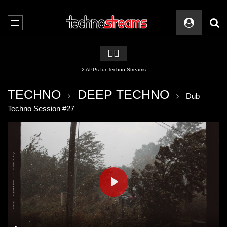
🏳️‍🌈
2 APPs für Techno Streams
TECHNO
DEEP TECHNO
Dub
Techno Session #27
PLAY