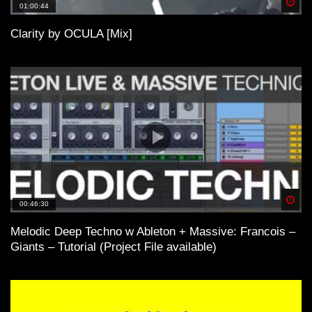
Awake
Spä
01:00:44
Clarity by OCULA [Mix]
Dub Techno Music Set In The Mix # 32
By Klaüs.
Dub techno mix – KRIS DUBINSKY –
Muzaikfm 019
Industrial Dub Techno Liveset –
Spä
00:46:30
November 2022
Melodic Deep Techno w Ableton + Massive: Francois –
Giants – Tutorial (Project File available)