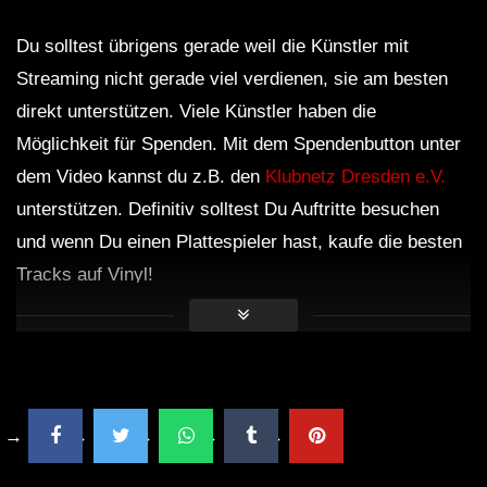
SEMA1 – Dub Waves Mix 2023
Du solltest übrigens gerade weil die Künstler mit
Streaming nicht gerade viel verdienen, sie am besten
direkt unterstützen. Viele Künstler haben die
Dub Techno Sessions Episode 062
Möglichkeit für Spenden. Mit dem Spendenbutton unter
dem Video kannst du z.B. den
Klubnetz Dresden e.V.
unterstützen. Definitiv solltest Du Auftritte besuchen
DUB TECHNO || Selection 010 ||
und wenn Du einen Plattespieler hast, kaufe die besten
Tracks auf Vinyl!
Dub Techno Music Set In The Mix # 33
By Klaüs.
Groove Dub Techno Mix #9 | A Quiet
Spot in A Loud Room