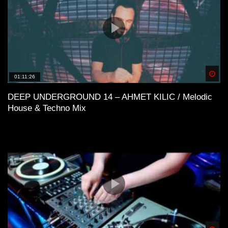
Spä
01:11:26
DEEP UNDERGROUND 14 – AHMET KILIC / Melodic
House & Techno Mix