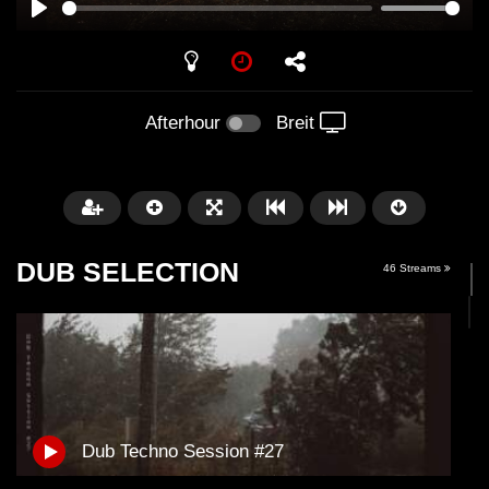
PLAY
Afterhour
Breit
DUB SELECTION
46 Streams
Später
05:26:35
01:00:20
Dub Techno Session #27
The Anjunadeep Edition 283 with
The Anjunadeep Editi