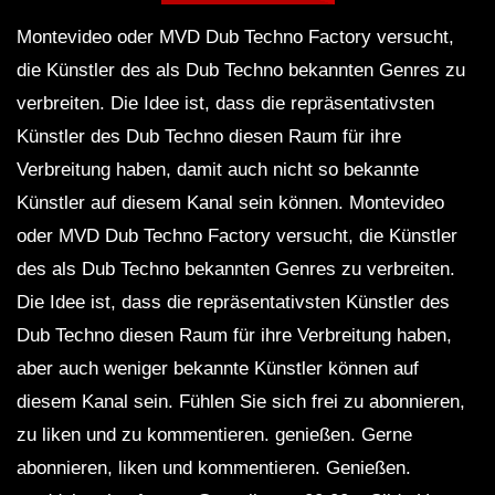
Montevideo oder MVD Dub Techno Factory versucht,
die Künstler des als Dub Techno bekannten Genres zu
Dub Techno Sessions Episode 055
verbreiten. Die Idee ist, dass die repräsentativsten
Künstler des Dub Techno diesen Raum für ihre
Verbreitung haben, damit auch nicht so bekannte
DUB TECHNO || Selection 084 ||
Künstler auf diesem Kanal sein können. Montevideo
Minimal Boundaries
oder MVD Dub Techno Factory versucht, die Künstler
des als Dub Techno bekannten Genres zu verbreiten.
Dub Techno Music Set In The Mix By
Die Idee ist, dass die repräsentativsten Künstler des
Klaus
Dub Techno diesen Raum für ihre Verbreitung haben,
aber auch weniger bekannte Künstler können auf
diesem Kanal sein. Fühlen Sie sich frei zu abonnieren,
NARCOTIC 303 – Dub techno mix –
Muzaikfm 040
zu liken und zu kommentieren. genießen. Gerne
abonnieren, liken und kommentieren. Genießen.