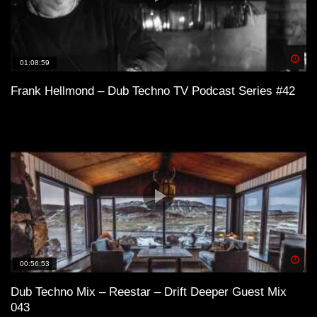
Spä
01:08:59
Frank Hellmond – Dub Techno TV Podcast Series #42
Spä
00:56:53
Dub Techno Mix – Reestar – Drift Deeper Guest Mix
043