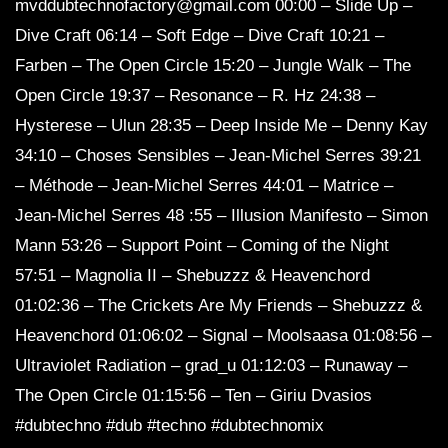
mvddubtechnofactory@gmail.com 00:00 – Slide Up –
SEMA1 – Dub Waves Mix 2023
Dive Craft 06:14 – Soft Edge – Dive Craft 10:21 –
Farben – The Open Circle 15:20 – Jungle Walk – The
Open Circle 19:37 – Resonance – R. Hz 24:38 –
Dub Techno Sessions Episode 062
Hysterese – Ulun 28:35 – Deep Inside Me – Denny Kay
34:10 – Choses Sensibles – Jean-Michel Serres 39:21
– Méthode – Jean-Michel Serres 44:01 – Matrice –
Jean-Michel Serres 48 :55 – Illusion Manifesto – Simon
DUB TECHNO || Selection 010 ||
Mann 53:26 – Support Point – Coming of the Night
57:51 – Magnolia II – Shebuzzz & Heavenchord
01:02:36 – The Crickets Are My Friends – Shebuzzz &
Dub Techno Music Set In The Mix # 33
Heavenchord 01:06:02 – Signal – Moolsaasa 01:08:56 –
By Klaüs.
Ultraviolet Radiation – grad_u 01:12:03 – Runaway –
The Open Circle 01:15:56 – Ten – Giriu Dvasios
Groove Dub Techno Mix #9 | A Quiet
#dubtechno #dub #techno #dubtechnomix
Spot in A Loud Room