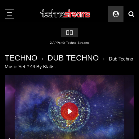
🏳️‍🌈
2 APPs für Techno Streams
TECHNO
DUB TECHNO
Dub Techno
Music Set # 44 By Klaüs.
PLAY