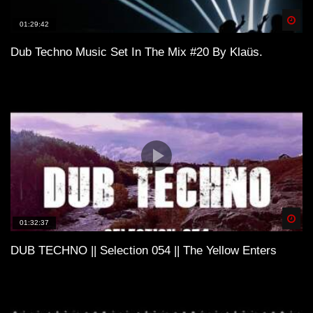
Spä
01:29:42
Dub Techno Music Set In The Mix #20 By Klaüs.
Spä
01:32:37
DUB TECHNO || Selection 054 || The Yellow Enters