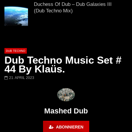
# 37 By Klaüs.
Thru It
Duchess Of Dub – Dub Galaxies III
(Dub Techno Mix)
Dub Techno Sessions Episode 076
DUB TECHNO
Dub Techno Music Set #
DUB Techno || Selection 082 ||
44 By Klaüs.
Transparent Thoughts
21. APRIL 2023
Dub Techno Music Set In The Mix #14
By Klaüs.
Mashed Dub
FINGERS IN THE NOISE – Deep and
ABONNIEREN
dub techno mix – Muzaikfm 038