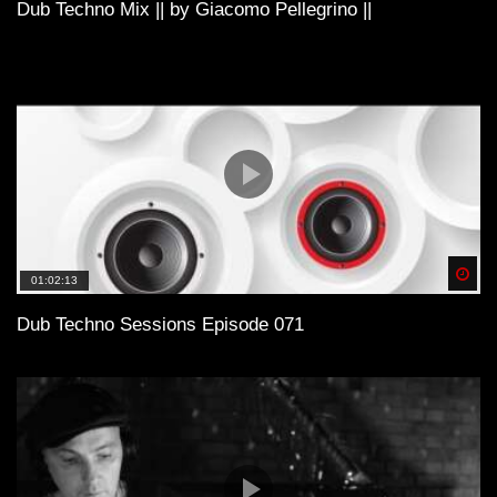
Dub Techno Mix || by Giacomo Pellegrino ||
Spä
01:02:13
Dub Techno Sessions Episode 071