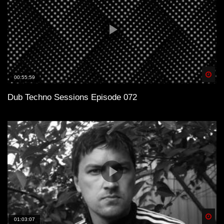
Spä
00:55:59
Dub Techno Sessions Episode 072
Spä
01:03:07