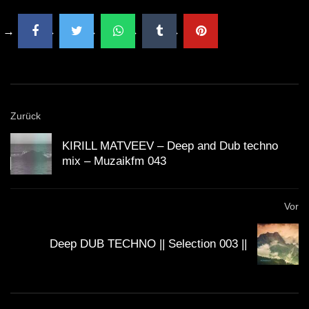
Dub and Down tempo mix – BUMANI –
Muzaikfm 035
Dub Techno live jamming, rehearsal
14th October
Zurück
KIRILL MATVEEV – Deep and Dub techno
ION – Dub Techno TV Podcast Series
mix – Muzaikfm 043
#8 [2021]
Vor
Dub Techno Sessions Episode 092
Deep DUB TECHNO || Selection 003 ||
DUB TECHNO || Selection 013 ||
Echoes from above