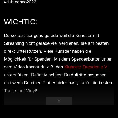
#dubtechno2022
Andy Green – Dub Techno TV Podcast
WICHTIG:
Series #7
Du solltest übrigens gerade weil die Künstler mit
Streaming nicht gerade viel verdienen, sie am besten
Dub Techno Sessions Episode 084
direkt unterstützen. Viele Künstler haben die
Möglichkeit für Spenden. Mit dem Spendenbutton unter
dem Video kannst du z.B. den
Klubnetz Dresden e.V.
Dub Techno || Selection 076 ||
unterstützen. Definitiv solltest Du Auftritte besuchen
Retrofitted Future
und wenn Du einen Plattespieler hast, kaufe die besten
Tracks auf Vinyl!
Dub Techno Music Set In The Mix # 34
By Klaüs.