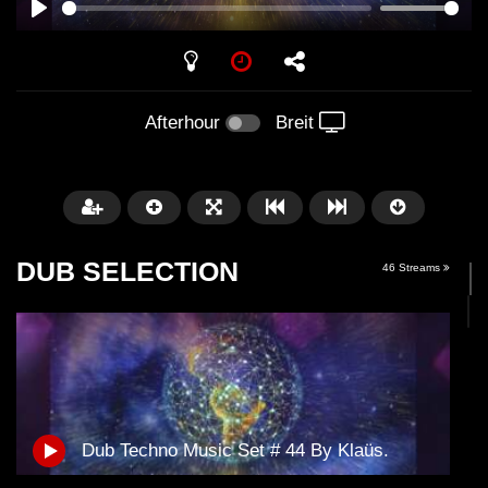
PLAY
Afterhour
Breit
DUB SELECTION
46 Streams
Später
01:11:24
01:28:57
Dub Techno Music Set # 44 By Klaüs.
Dub Techno Music Set In The Mix
Dub Techno || Selecti