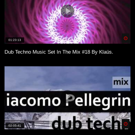
Spä
01:23:13
Dub Techno Music Set In The Mix #18 By Klaüs.
Spä
02:05:41