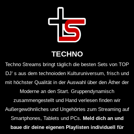
Dub Techno Music Set In The Mix #22
By Klaüs.
DOWN TEMPO & DUB – Faidel –
TECHNO
Muzaikfm 029
Techno Streams bringt täglich die besten Sets von TOP
DJ' s aus dem technoioden Kulturuniversum, frisch und
DUB TECHNO || Selection 099 || Train
mit höchster Qualität in der Auswahl über den Äther der
of Thought
Moderne an den Start. Gruppendynamisch
zusammengestellt und Hand verlesen finden wir
Außergewöhnliches und Ungehörtes zum Streaming auf
M-Eject – Dub Techno TV Podcast
Smartphones, Tablets und PCs.
Meld dich an und
Series #9 [2021]
baue dir deine eigenen Playlisten individuell für