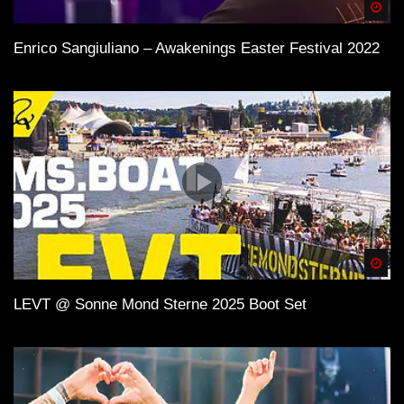
Spä
Enrico Sangiuliano – Awakenings Easter Festival 2022
Spä
LEVT @ Sonne Mond Sterne 2025 Boot Set