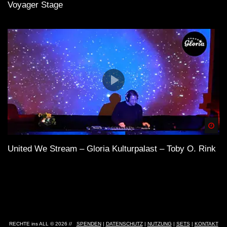
Voyager Stage
Spä
United We Stream – Gloria Kulturpalast – Toby O. Rink
RECHTE ins ALL © 2026 //
SPENDEN
|
DATENSCHUTZ
|
NUTZUNG
|
SETS
|
KONTAKT