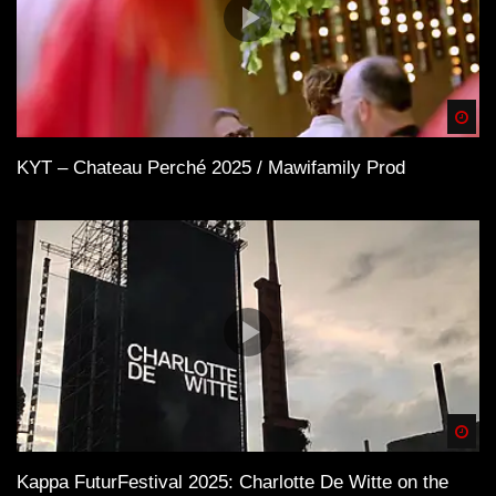
Spä
KYT – Chateau Perché 2025 / Mawifamily Prod
Spä
Kappa FuturFestival 2025: Charlotte De Witte on the