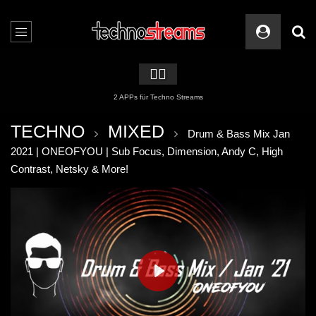
🏳️‍🌈
2 APPs für Techno Streams
TECHNO
MIXED
Drum & Bass Mix Jan
2021 | ONEOFYOU | Sub Focus, Dimension, Andy C, High
Contrast, Netsky & More!
PLAY