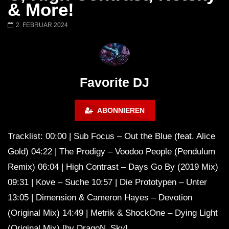
Barbara Lago @ Kappa
THEMBA @ CAPRI
& More!
FuturFestival 2024
FESTIVAL Switzerla
LUCA DEA [Modernit
2. FEBRUAR 2024
Favorite DJ
ABONNIEREN
Tracklist: 00:00 | Sub Focus – Out the Blue (feat. Alice
Gold) 04:22 | The Prodigy – Voodoo People (Pendulum
Remix) 06:04 | High Contrast – Days Go By (2019 Mix)
09:31 | Kove – Suche 10:57 | Die Prototypen – Unter
13:05 | Dimension & Cameron Hayes – Devotion
(Original Mix) 14:49 | Metrik & ShockOne – Dying Light
(Original Mix) [by DragoN_Sky]