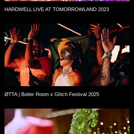
HARDWELL LIVE AT TOMORROWLAND 2023
Spä
ØTTA | Boiler Room x Glitch Festival 2025