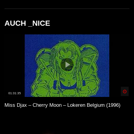
AUCH _NICE
Spä
01:31:35
Miss Djax – Cherry Moon – Lokeren Belgium (1996)