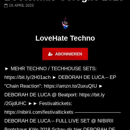
Miss Djax – Cherry Moon –
Torsten Kanzler Abst
19. APRIL 2023
Lokeren Belgium (1996)
17.06.2013
LoveHate Techno
ABONNIEREN
► MEHR TECHNO / TECHHOUSE SETS:
https://bit.ly/2H01ach ► DEBORAH DE LUCA – EP
“Chain Reaction”: https://amzn.to/2uxuQIU ►
DEBORAH DE LUCA @ Beatport: https://bit.ly
/2GjdUHC ►► Festivaltickets:
https://nibirii.com/festivaltickets —————————-
DEBORAH DE LUCA – FULL LIVE SET @ NIBIRII
Bootshaus Köln 2018 Schau dir hier DEBORAH DE