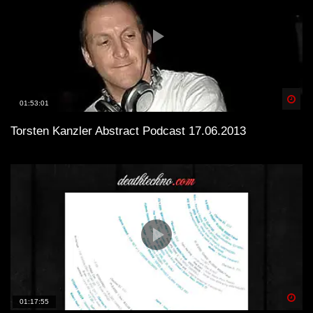
Spä
01:53:01
Torsten Kanzler Abstract Podcast 17.06.2013
Spä
01:17:55