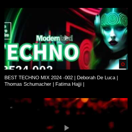
Spä
BEST TECHNO MIX 2024 -002 | Deborah De Luca |
Thomas Schumacher | Fatima Hajji |