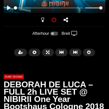
PLAY
Afterhour
Breit
PURE TECHNO
DEBORAH DE LUCA –
FULL 2h LIVE SET @
NIBIRII One Year
Später
01:31:35
01:53:01
Bootshaus Cologne 2018