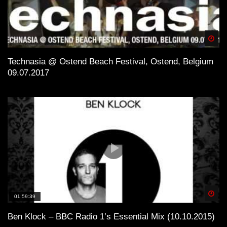
Spä
Technasia @ Ostend Beach Festival, Ostend, Belgium
09.07.2017
Spä
01:59:39
Ben Klock – BBC Radio 1’s Essential Mix (10.10.2015)