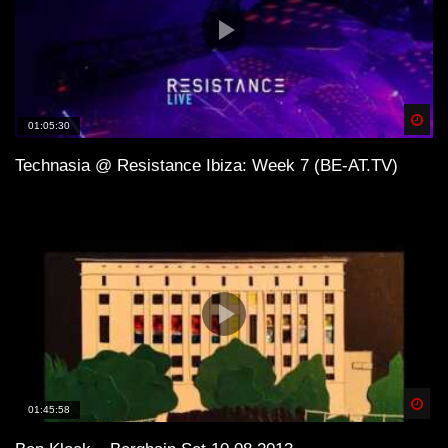
Spä
01:05:30
Technasia @ Resistance Ibiza: Week 7 (BE-AT.TV)
Spä
01:45:58