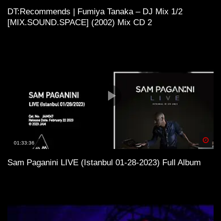
DT:Recommends | Fumiya Tanaka – DJ Mix 1/2
[MIX.SOUND.SPACE] (2002) Mix CD 2
Spä
01:33:36
Sam Paganini LIVE (Istanbul 01-28-2023) Full Album