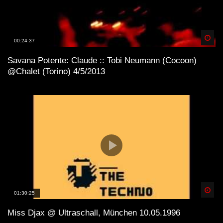
Spä
00:24:37
Savana Potente: Claude :: Tobi Neumann (Cocoon)
@Chalet (Torino) 4/5/2013
Spä
01:30:25
Miss Djax @ Ultraschall, München 10.05.1996