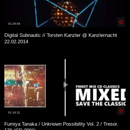
Spä
01:26:04
Digital Subnautic // Torsten Kanzler @ Kanzlernacht
22.02.2014
Spä
01:14:11
Fumiya Tanaka / Unknown Possibility Vol. 2 / Tresor.