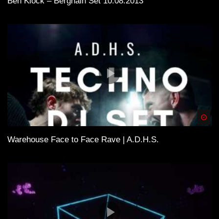
Ben Klock – Berghain Set 10.08.2013
Spä
Warehouse Face to Face Rave | A.D.H.S.