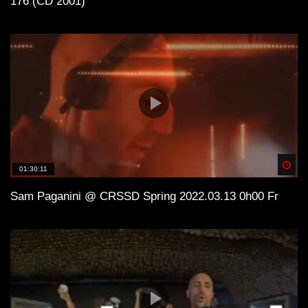
176 (CD 2001)
Spä
01:30:11
Sam Paganini @ CRSSD Spring 2022.03.13 0h00 Fr