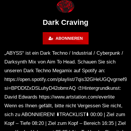
WEEKEND FESTIVAL –
Bass Mix ‘EVOKE’ [C
REBIRTH EDITION
Free]
Dark Craving
ABONNIEREN
„ABYSS“ ist ein Dark Techno / Industrial / Cyberpunk /
Darksynth Mix von Aim To Head. Schauen Sie sich
unseren Dark Techno Megamix auf Spotify an:
https://open.spotify.com/playlist/7qis32GHeUGQvgrnef9
si=BPDDfZxDSLuhyD42obmrAQ 🎨Hintergrundkunst:
David Edwards https://www.artstation.com/everlite
Wenn es Ihnen gefällt, bitte nicht Vergessen Sie nicht,
sich zu ABONNIEREN! ⬇️TRACKLIST⬇️ 00:00 | Ziel zum
Kopf – Tiefe 08:20 | Ziel zum Kopf – Bereich 16:35 | Ziel