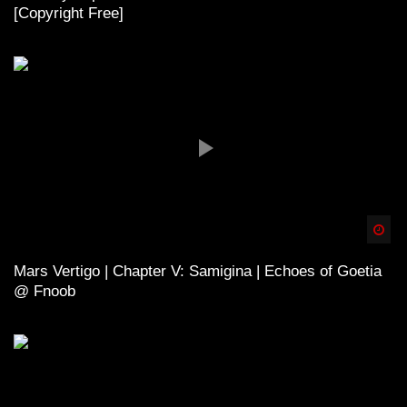
[Copyright Free]
Spä
Mars Vertigo | Chapter V: Samigina | Echoes of Goetia
@ Fnoob