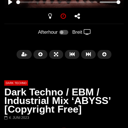
PLAY
Afterhour
Breit
DARK TECHNO
Dark Techno / EBM /
Industrial Mix ‘ABYSS’
[Copyright Free]
Später
01:29:06
4. JUNI 2023
FANTASM @ BLACKWORKS
Dark Techno / EBM / 