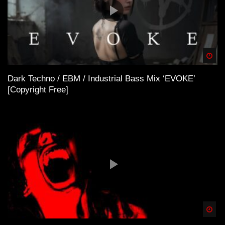
Spä
Dark Techno / EBM / Industrial Bass Mix ‘EVOKE’
[Copyright Free]
Spä