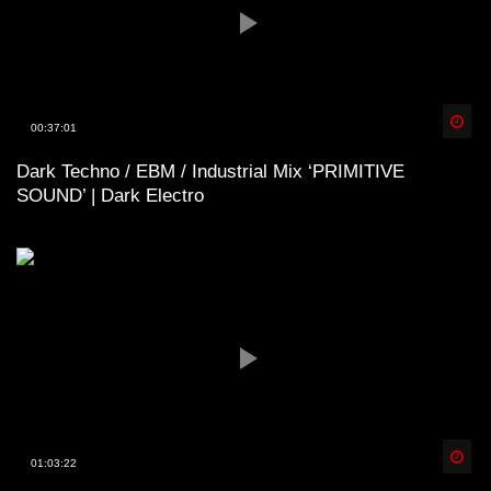
Spä
00:37:01
Dark Techno / EBM / Industrial Mix ‘PRIMITIVE
SOUND’ | Dark Electro
Spä
01:03:22