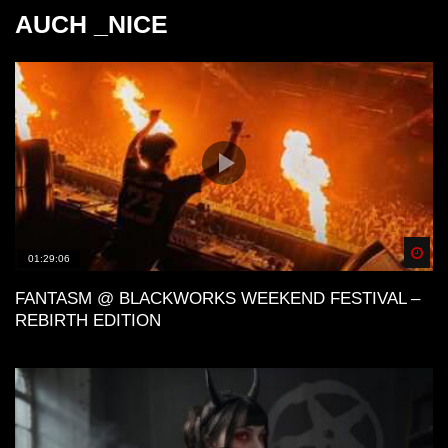
AUCH _NICE
Spä
01:29:06
FANTASM @ BLACKWORKS WEEKEND FESTIVAL –
REBIRTH EDITION