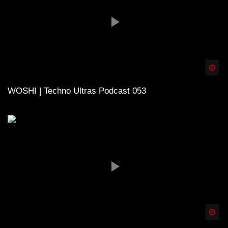
Spä
WOSHI | Techno Ultras Podcast 053
Spä