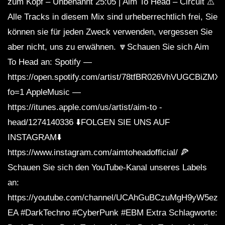
zum Kopf – Unbenannt 25:05 | Aim To Head – Circuit ⚠️
Alle Tracks in diesem Mix sind urheberrechtlich frei, Sie
können sie für jeden Zweck verwenden, vergessen Sie
aber nicht, uns zu erwähnen. 🔽Schauen Sie sich Aim
To Head an: Spotify —
https://open.spotify.com/artist/78tfBR026VhVUGCBiZMX
fo=1 AppleMusic —
https://itunes.apple.com/us/artist/aim-to -
head/1274140336 ⬇️FOLGEN SIE UNS AUF
INSTAGRAM⬇️
https://www.instagram.com/aimtoheadofficial/ 🍕
Schauen Sie sich den YouTube-Kanal unseres Labels
an:
https://youtube.com/channel/UCAhGuBCzuMgH9yW5ezq
EA #DarkTechno #CyberPunk #EBM Extra Schlagworte: