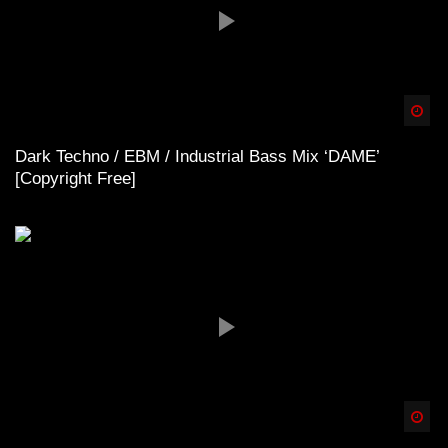
Spä
Dark Techno / EBM / Industrial Bass Mix ‘DAME’
[Copyright Free]
Spä