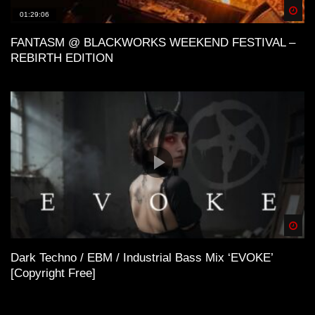
Spä
01:29:06
FANTASM @ BLACKWORKS WEEKEND FESTIVAL –
REBIRTH EDITION
Spä
Dark Techno / EBM / Industrial Bass Mix ‘EVOKE’
[Copyright Free]