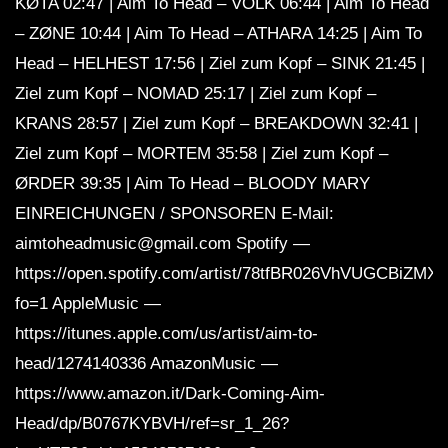
KØTA 02:47 | Aim To Head – VÖLK 06:44 | Aim To Head
– ZØNE 10:44 | Aim To Head – ATHARA 14:25 | Aim To
Head – HELHEST 17:56 | Ziel zum Kopf – SINK 21:45 |
Ziel zum Kopf – NOMAD 25:17 | Ziel zum Kopf –
KRANS 28:57 | Ziel zum Kopf – BREAKDOWN 32:41 |
Ziel zum Kopf – MORTEM 35:58 | Ziel zum Kopf –
ØRDER 39:35 | Aim To Head – BLOODY MARY
EINREICHUNGEN / SPONSOREN E-Mail:
aimtoheadmusic@gmail.com Spotify —
https://open.spotify.com/artist/78tfBR026VhVUGCBiZMX
fo=1 AppleMusic —
https://itunes.apple.com/us/artist/aim-to-
head/1274140336 AmazonMusic —
https://www.amazon.it/Dark-Coming-Aim-
Head/dp/B0767KYBVH/ref=sr_1_26?