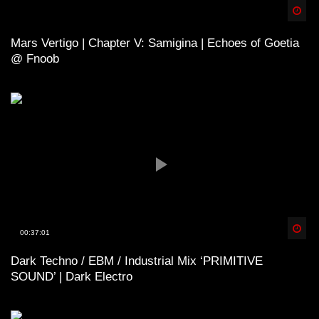
Spä
Mars Vertigo | Chapter V: Samigina | Echoes of Goetia
@ Fnoob
Spä
00:37:01
Dark Techno / EBM / Industrial Mix ‘PRIMITIVE
SOUND’ | Dark Electro