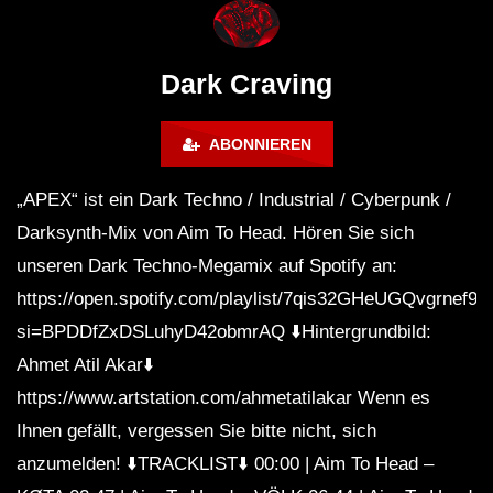
WEEKEND FESTIVAL –
Bass Mix ‘EVOKE’ [C
REBIRTH EDITION
Free]
Dark Craving
ABONNIEREN
„APEX“ ist ein Dark Techno / Industrial / Cyberpunk /
Darksynth-Mix von Aim To Head. Hören Sie sich
unseren Dark Techno-Megamix auf Spotify an:
https://open.spotify.com/playlist/7qis32GHeUGQvgrnef9
si=BPDDfZxDSLuhyD42obmrAQ ⬇️Hintergrundbild:
Ahmet Atil Akar⬇️
https://www.artstation.com/ahmetatilakar Wenn es
Ihnen gefällt, vergessen Sie bitte nicht, sich
anzumelden! ⬇️TRACKLIST⬇️ 00:00 | Aim To Head –