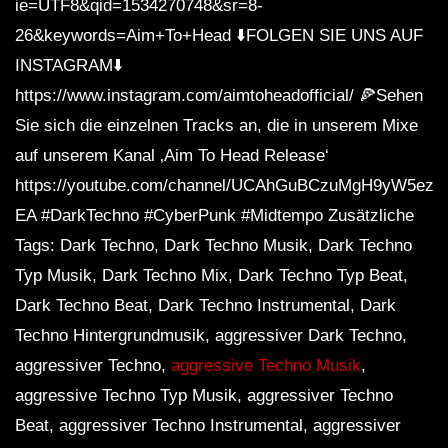
ie=UTF8&qid=1534270748&sr=8-
26&keywords=Aim+To+Head ⬇️FOLGEN SIE UNS AUF
INSTAGRAM⬇️
https://www.instagram.com/aimtoheadofficial/ 🍕Sehen
Sie sich die einzelnen Tracks an, die in unserem Mixe
auf unserem Kanal ‚Aim To Head Release‘
https://youtube.com/channel/UCAhGuBCzuMgH9yW5ezq
EA #DarkTechno #CyberPunk #Midtempo Zusätzliche
Tags: Dark Techno, Dark Techno Musik, Dark Techno
Typ Musik, Dark Techno Mix, Dark Techno Typ Beat,
Dark Techno Beat, Dark Techno Instrumental, Dark
Techno Hintergrundmusik, aggressiver Dark Techno,
aggressiver Techno,
aggressive Techno Musik
,
aggressive Techno Typ Musik, aggressiver Techno
Beat, aggressiver Techno Instrumental, aggressiver