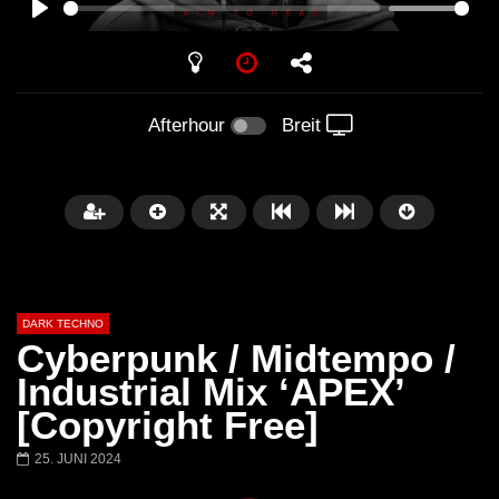
PLAY
Afterhour
Breit
DARK TECHNO
Cyberpunk / Midtempo /
Industrial Mix ‘APEX’
[Copyright Free]
Später
01:29:06
25. JUNI 2024
FANTASM @ BLACKWORKS
Dark Techno / EBM / 