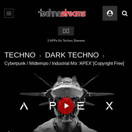
🏳️‍🌈
2 APPs für Techno Streams
TECHNO
DARK TECHNO
Cyberpunk / Midtempo / Industrial Mix ‘APEX’ [Copyright Free]
PLAY