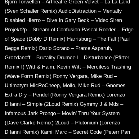
Björn Torwellen – Artheatre Green Velvet – La La Land
(Sven Schaller Remix) AudioDistraction – Mentally
Disabled Hierro – Dive In Gary Beck – Video Siren
Projekt2p – Stream of Confusion Pascal Roeder – Edge
of Space (Dobly D Remix) Harrisburg – The Fall (Paul
Begge Remix) Dario Sorano – Frame Asparuh,
Grozdanoff – Brutality Drumcell – Disturbance (Pfirter
Remix I) Witt & Halm, Kevin Witt – Merciless Trashing
(Wave Form Remix) Ronny Vergara, Mike Rud –
Ultimatym MicRoCheep, Mollo, Mike Rud – Gnomes
Extra Dry – Pendel (Ronny Vergara Remix) Lorenzo
D’Ianni – Simple (2Loud Remix) Gymmy J & Mds –
Infamous Jark Prongo – Movin’ Thru Your System
(Dave Clarke Remix) 2Loud – Plutonium (Lorenzo
D’Ianni Remix) Kamil Marc – Secret Code (Peterr Pan