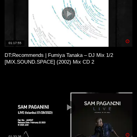
Spä
01:17:55
DT:Recommends | Fumiya Tanaka – DJ Mix 1/2
[MIX.SOUND.SPACE] (2002) Mix CD 2
Spä
01:33:36