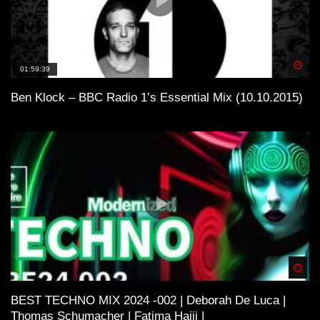
Spä
01:59:39
Ben Klock – BBC Radio 1’s Essential Mix (10.10.2015)
Spä
BEST TECHNO MIX 2024 -002 | Deborah De Luca |
Thomas Schumacher | Fatima Hajji |