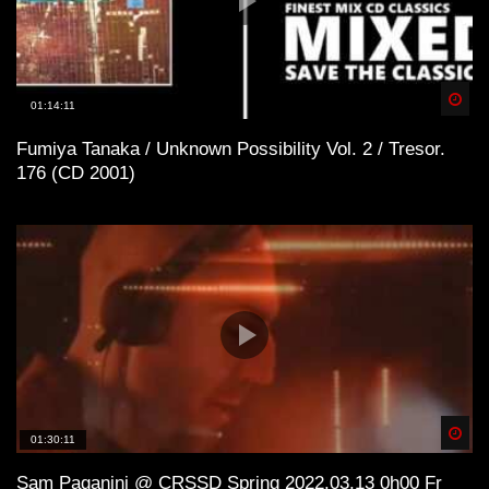
Spä
01:14:11
Fumiya Tanaka / Unknown Possibility Vol. 2 / Tresor.
176 (CD 2001)
Spä
01:30:11
Sam Paganini @ CRSSD Spring 2022.03.13 0h00 Fr