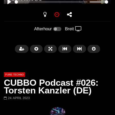
PLAY
Afterhour
Breit
PURE TECHNO
CUBBO Podcast #026:
Torsten Kanzler (DE)
24. APRIL 2023
Später
01:31:35
01:53:01
Miss Djax – Cherry Moon –
Torsten Kanzler Abst