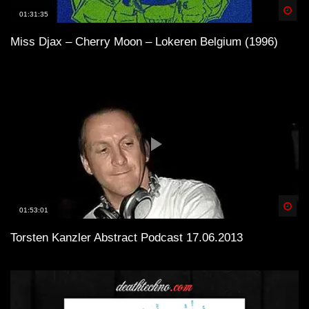
Spä
01:31:35
Miss Djax – Cherry Moon – Lokeren Belgium (1996)
Spä
01:53:01
Torsten Kanzler Abstract Podcast 17.06.2013