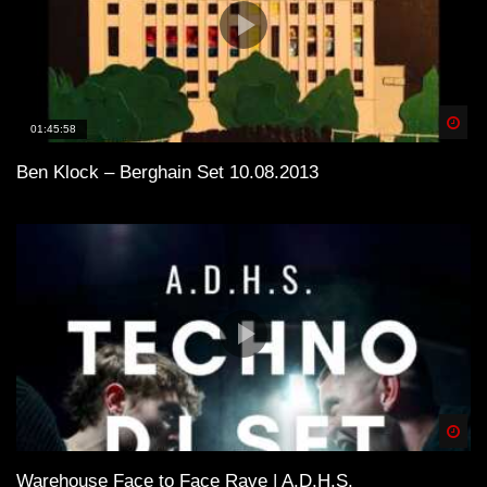
Spä
01:45:58
Ben Klock – Berghain Set 10.08.2013
Spä
Warehouse Face to Face Rave | A.D.H.S.