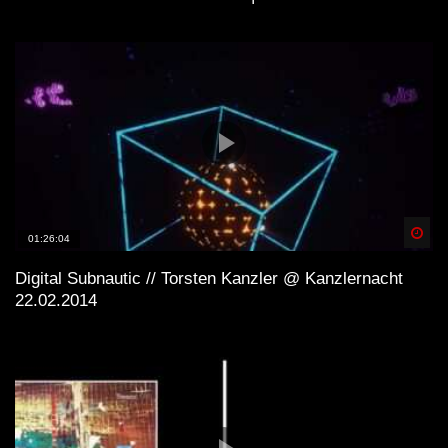
Spä
01:26:04
Digital Subnautic // Torsten Kanzler @ Kanzlernacht
22.02.2014