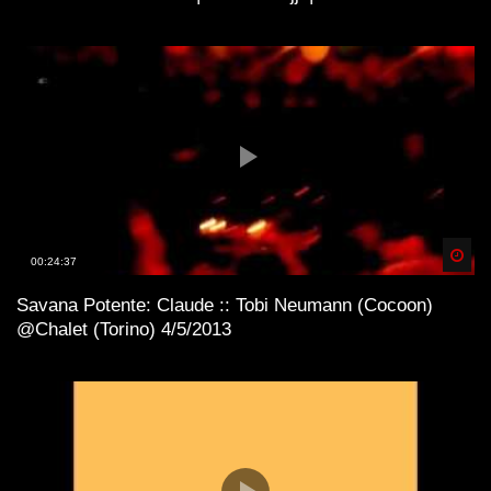
Spä
00:24:37
Savana Potente: Claude :: Tobi Neumann (Cocoon)
@Chalet (Torino) 4/5/2013