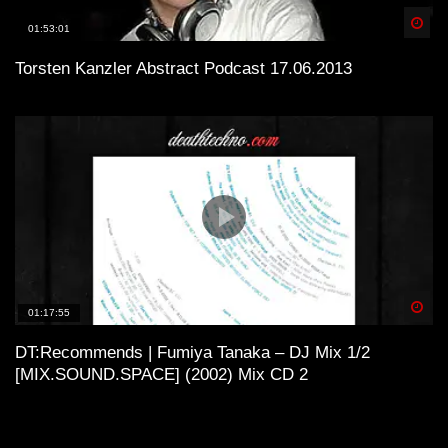
Spä
01:53:01
Torsten Kanzler Abstract Podcast 17.06.2013
Spä
01:17:55
DT:Recommends | Fumiya Tanaka – DJ Mix 1/2
[MIX.SOUND.SPACE] (2002) Mix CD 2