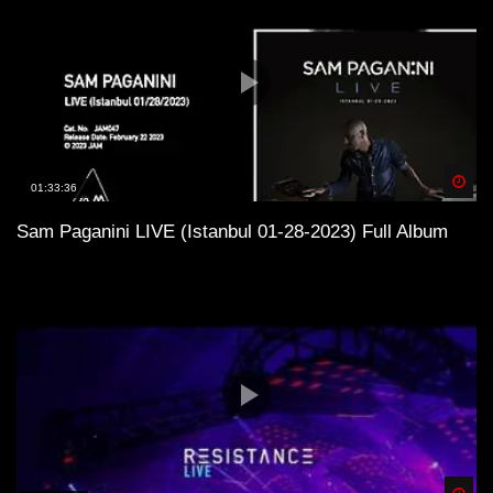
Spä
01:33:36
Sam Paganini LIVE (Istanbul 01-28-2023) Full Album