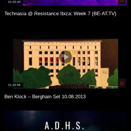
Spä
01:05:30
Technasia @ Resistance Ibiza: Week 7 (BE-AT.TV)
Spä
01:45:58
Ben Klock – Berghain Set 10.08.2013