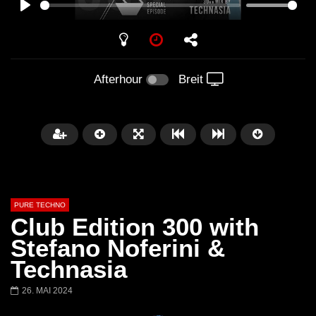
PLAY
Afterhour
Breit
PURE TECHNO
Club Edition 300 with
Stefano Noferini &
Technasia
Später
01:31:35
01:53:01
26. MAI 2024
Miss Djax – Cherry Moon –
Torsten Kanzler Abst