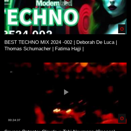
Spä
BEST TECHNO MIX 2024 -002 | Deborah De Luca |
Thomas Schumacher | Fatima Hajji |
Spä
00:24:37