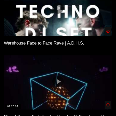
Spä
Warehouse Face to Face Rave | A.D.H.S.
Spä
01:26:04