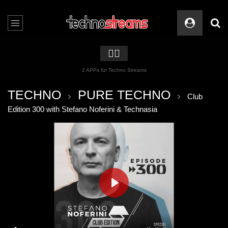
🏳️‍🌈
2 APPs für Techno Streams
TECHNO
PURE TECHNO
Club
Edition 300 with Stefano Noferini & Technasia
PLAY