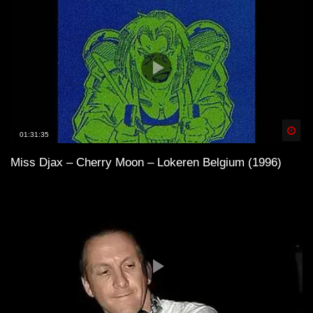
Spä
01:31:35
Miss Djax – Cherry Moon – Lokeren Belgium (1996)