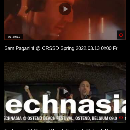
Spä
01:30:11
Sam Paganini @ CRSSD Spring 2022.03.13 0h00 Fr
Spä