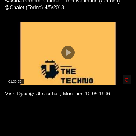
Savana Potente: Claude :: Tobi Neumann (Cocoon)
@Chalet (Torino) 4/5/2013
Spä
01:30:25
Miss Djax @ Ultraschall, München 10.05.1996