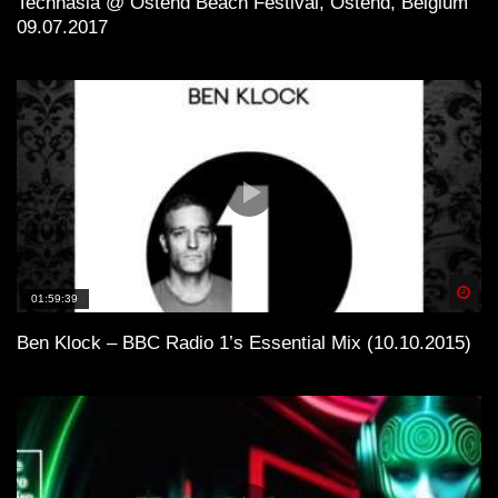
Technasia @ Ostend Beach Festival, Ostend, Belgium
09.07.2017
Spä
01:59:39
Ben Klock – BBC Radio 1’s Essential Mix (10.10.2015)