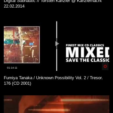
Digital Subnautic // Torsten Kanzler @ Kanzlernacht
22.02.2014
Spä
01:14:11
Fumiya Tanaka / Unknown Possibility Vol. 2 / Tresor.
176 (CD 2001)