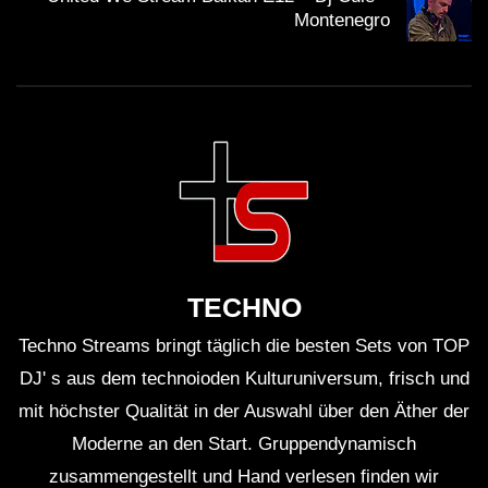
Jahren erheblich verändert. Sie ist nicht mehr nur ein
Montenegro
Nischenphänomen. Festivals wie Time Warp zeigen,
dass elektronische Musik Mainstream geworden ist.
Und Cuvé? Sie ist eine der Künstlerinnen, die diesen
Wandel mitgestaltet.
Die Relevanz von Live-Performances kann nicht genug
betont werden. In einer Zeit, in der Musik zunehmend
digital konsumiert wird, wird der Live-Auftritt zu einem
Erlebnis, das nicht reproduzierbar ist. Cuvé hat das
TECHNO
verstanden und nutzt ihre Auftritte, um eine Verbindung
Techno Streams bringt täglich die besten Sets von TOP
zu ihrem Publikum herzustellen, die über die Musik
DJ' s aus dem technoioden Kulturuniversum, frisch und
hinausgeht. Es geht um Gemeinschaft, um das Teilen
mit höchster Qualität in der Auswahl über den Äther der
von Emotionen — um das Erleben von etwas
Moderne an den Start. Gruppendynamisch
Größerem.
zusammengestellt und Hand verlesen finden wir