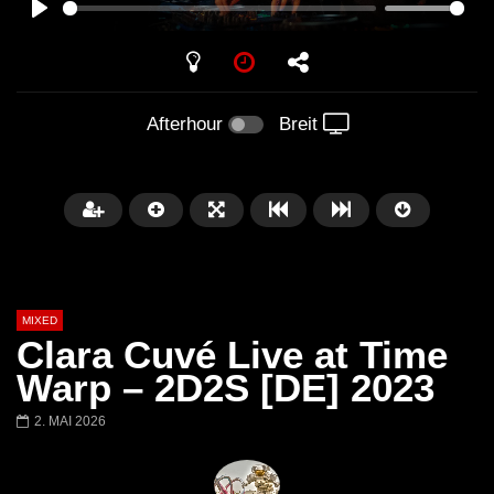
PLAY
Afterhour
Breit
MIXED
Clara Cuvé Live at Time
Warp – 2D2S [DE] 2023
2. MAI 2026
Später
Barbara Lago @ Kappa
THEMBA @ CAPRI