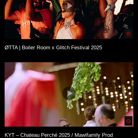
Spä
ØTTA | Boiler Room x Glitch Festival 2025
Spä
KYT – Chateau Perché 2025 / Mawifamily Prod