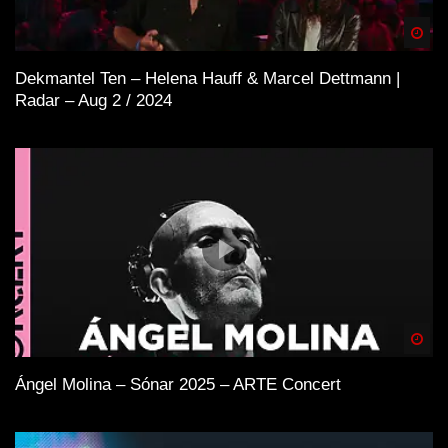
unterstützen. Definitiv solltest Du Auftritte besuchen
Spä
und wenn Du einen Plattespieler hast, kaufe die besten
Tracks auf Vinyl!
Dekmantel Ten – Helena Hauff & Marcel Dettmann |
Radar – Aug 2 / 2024
Spä
Ángel Molina – Sónar 2025 – ARTE Concert