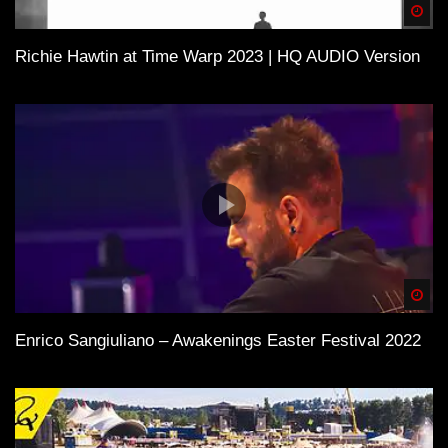
Spä
Richie Hawtin at Time Warp 2023 | HQ AUDIO Version
Spä
Enrico Sangiuliano – Awakenings Easter Festival 2022