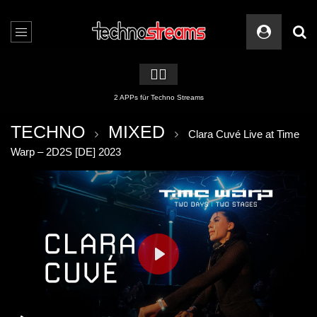
🏳️‍🌈
2 APPs für Techno Streams
TECHNO
MIXED
Clara Cuvé Live at Time
Warp – 2D2S [DE] 2023
PLAY