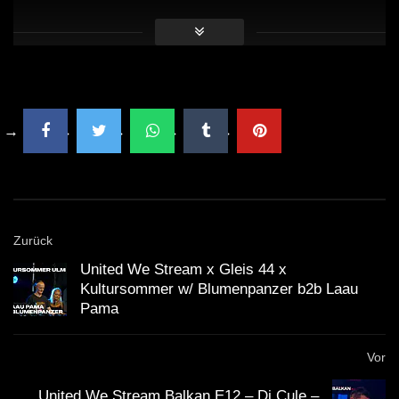
Gibt es eine spezielle Botschaft in ihrer Musik?
Cuvé möchte, dass die Menschen sich verbunden
fühlen, sei es durch Freude oder Traurigkeit. Ihre Musik
erzählt Geschichten, die jeder auf seine Weise
interpretieren kann.
Wie wird ihr Auftritt in der Szene wahrgenommen?
In der Szene gilt Cuvé als eine der
vielversprechendsten Künstlerinnen. Ihr Stil und ihre
Zurück
Technik setzen neue Maßstäbe.
United We Stream x Gleis 44 x
Kultursommer w/ Blumenpanzer b2b Laau
Jetzt, wo wir die häufigsten Fragen geklärt haben, ist es
Pama
an der Zeit, die Bedeutung von Clara Cuvé’s Auftritt in
einem größeren Kontext zu betrachten. Die
Vor
elektronische Musikszene hat sich in den letzten
United We Stream Balkan E12 – Dj Cule –