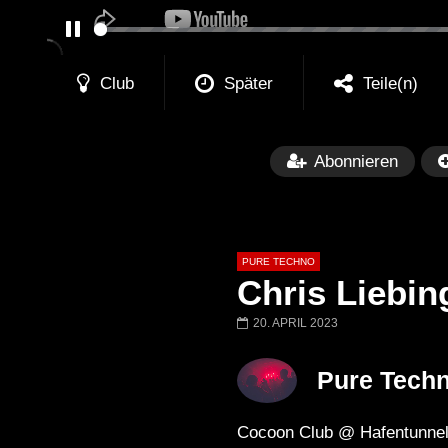
PAUSE
Club
Später
Teile(n)
Abonnieren
PURE TECHNO
Chris Liebin
20. APRIL 2023
Später
01:31:35
01:53:01
Pure Tech
Miss Djax – Cherry Moon –
Torsten Kanzler 
Lokeren Belgium (1996)
17.06.2013
Cocoon Club @ Hafentun