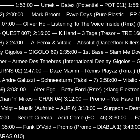
00 — Umek – Gatex (Potential – POT 011) 1:56:00
02) 2:00:00 — Mark Broom – Rave Days (Pure Plastic – PP 
:07:00 — Oliver Ho – Listening To The Voice Inside (Rmx) 
 – QUEST 007) 2:16:00 — K.Hand – 3 Tage (Tresor – TRE 16
) 2:24:00 — Al Ferox & Vitalic – Absolut (Dancefloor Killers
ejay Gigolos – GIGOLO 69) 2:35:00 – 1st Base – Slam Me 
mer – Armee Des Tenebres (International Deejay Gigolos –
URNS 02) 2:47:00 — Daze Maxim – Remis Playaz (Rmx ) (H
 Andre Galuzzi – Schneesturm (Taksi – 7) 2:58:00 – Vitalic 
) 3:03: 00 — Alter Ego – Betty Ford (Rmx) (Klang Elektro
Chan ‘n’ Mikes – CHAN 04) 3:12:00 — Promo – You Have Th
 Voigt – Musik (Auftrieb – AUF 6) 3:18:00 — Surgeon – Dea
4:00 — Secret Cinema – Acid Come (EC – 46) 3:30:00 — Fa
:35:00 — Funk D’Void – Promo (Promo – DIABLA 1) 3:43:00
PARAS 010)