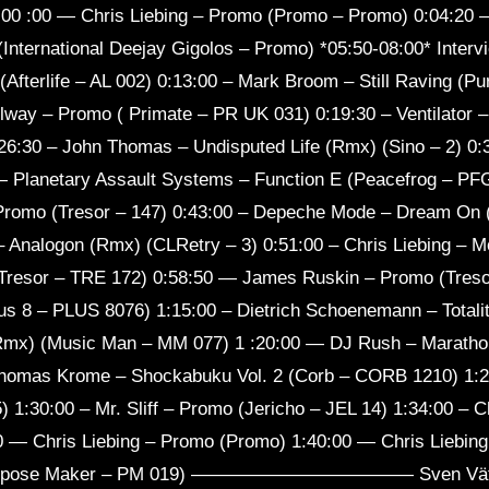
 Chris Liebing – Promo (Promo – Promo) 0:04:20 — T
CD 2
International Deejay Gigolos – Promo) *05:50-08:00* Intervi
fterlife – AL 002) 0:13:00 – Mark Broom – Still Raving (Pu
elway – Promo ( Primate – PR UK 031) 0:19:30 – Ventilator
6:30 – John Thomas – Undisputed Life (Rmx) (Sino – 2) 0:3
 — Planetary Assault Systems – Function E (Peacefrog – PF
 Promo (Tresor – 147) 0:43:00 – Depeche Mode – Dream O
 – Analogon (Rmx) (CLRetry – 3) 0:51:00 – Chris Liebing – 
Tresor – TRE 172) 0:58:50 — James Ruskin – Promo (Treso
us 8 – PLUS 8076) 1:15:00 – Dietrich Schoenemann – Totali
 (Rmx) (Music Man – MM 077) 1 :20:00 — DJ Rush – Marath
omas Krome – Shockabuku Vol. 2 (Corb – CORB 1210) 1:2
) 1:30:00 – Mr. Sliff – Promo (Jericho – JEL 14) 1:34:00 – C
0 — Chris Liebing – Promo (Promo) 1:40:00 — Chris Liebin
( Purpose Maker – PM 019) ———————————— Sven V