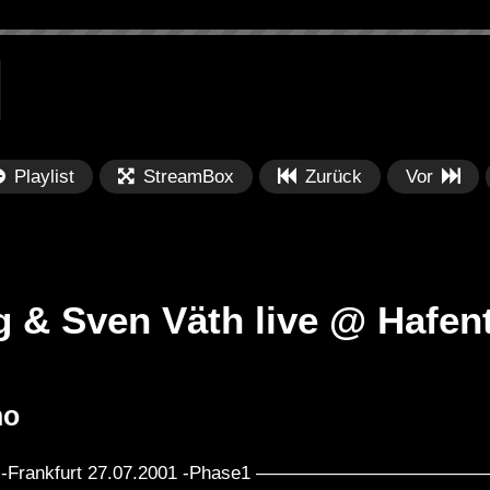
Playlist
StreamBox
Zurück
Vor
g & Sven Väth live @ Hafen
Später
Später
01:17:55
0
no
Abstract Podcast
DT:Recommends | Fumiya Tanaka
Sa
– DJ Mix 1/2
28
nel-Frankfurt 27.07.2001 -Phase1 —————————————- 
[MIX.SOUND.SPACE] (2002) Mix