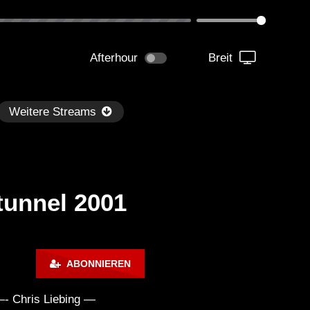
Afterhour
Breit
Weitere Streams
tunnel 2001
Später
1:33:36
01:05:30
ABONNIEREN
m Paganini LIVE (Istanbul 01-
Technasia @ Resistance I
-2023) Full Album
Week 7 (BE-AT.TV)
Chris Liebing —