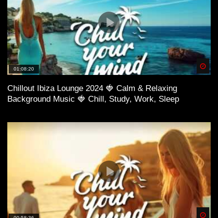
Spä
01:08:20
Chillout Ibiza Lounge 2024 🍓 Calm & Relaxing
Background Music 🍓 Chill, Study, Work, Sleep
Spä
00:58:36