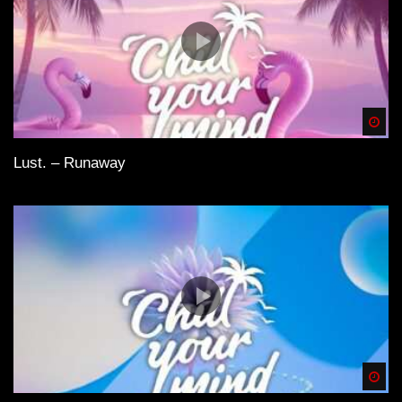
Spä
Lust. – Runaway
Spä