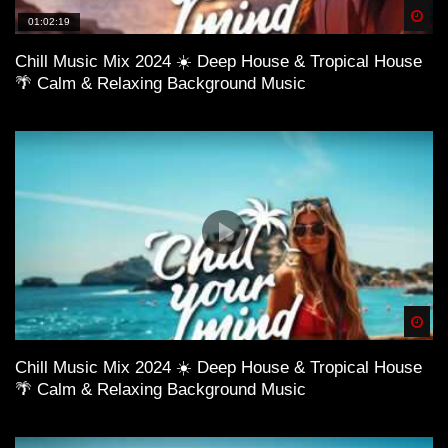
Spä
01:02:19
Chill Music Mix 2024 ☀️ Deep House & Tropical House
🌴 Calm & Relaxing Background Music
Spä
Chill Music Mix 2024 ☀️ Deep House & Tropical House
🌴 Calm & Relaxing Background Music