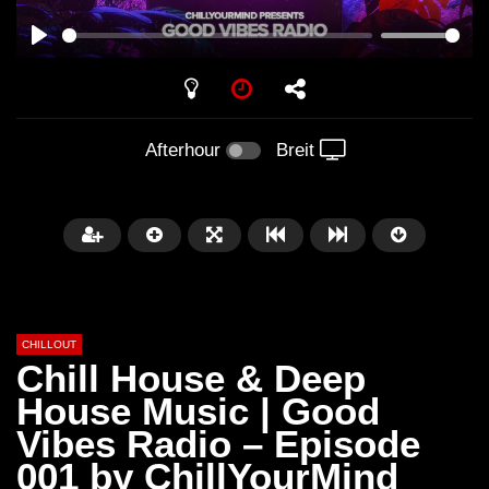
PLAY
Afterhour
Breit
CHILLOUT
Chill House & Deep
House Music | Good
Vibes Radio – Episode
Später
01:02:49
001 by ChillYourMind