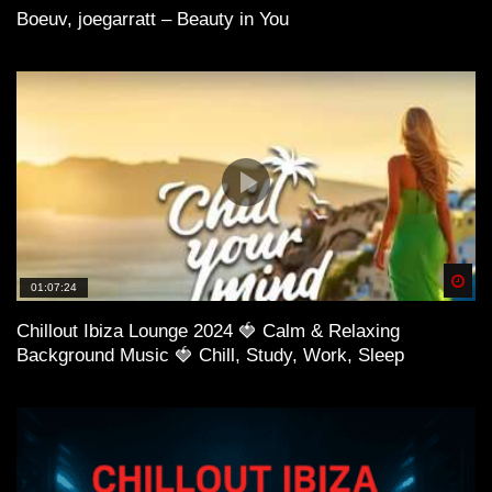
Boeuv, joegarratt – Beauty in You
Spä
01:07:24
Chillout Ibiza Lounge 2024 🍓 Calm & Relaxing
Background Music 🍓 Chill, Study, Work, Sleep