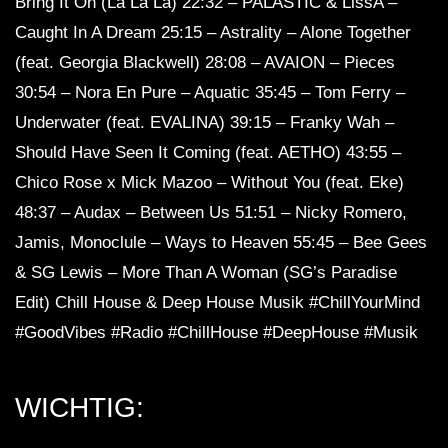
Bring It On (La La La) 22:32 – PALASTIC & LissA –
Caught In A Dream 25:15 – Astrality – Alone Together
(feat. Georgia Blackwell) 28:08 – AVAION – Pieces
30:54 – Nora En Pure – Aquatic 35:45 – Tom Ferry –
Underwater (feat. EVALINA) 39:15 – Franky Wah –
Should Have Seen It Coming (feat. AETHO) 43:55 –
Chico Rose x Mick Mazoo – Without You (feat. Eke)
48:37 – Audax – Between Us 51:51 – Nicky Romero,
Jamis, Monoclule – Ways to Heaven 55:45 – Bee Gees
& SG Lewis – More Than A Woman (SG’s Paradise
Edit) Chill House & Deep House Musik #ChillYourMind
#GoodVibes #Radio #ChillHouse #DeepHouse #Musik
WICHTIG: