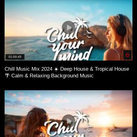
Spä
01:00:45
Chill Music Mix 2024 ☀️ Deep House & Tropical House
🌴 Calm & Relaxing Background Music