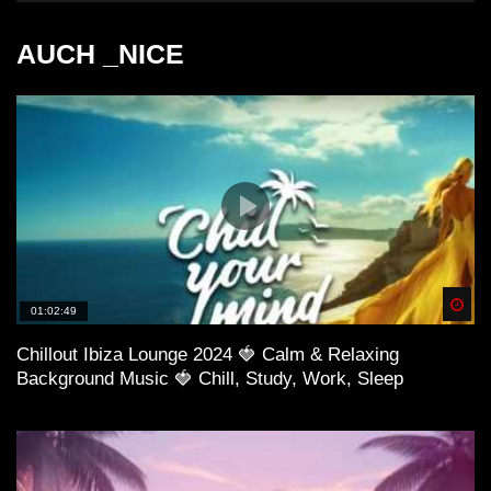
AUCH _NICE
Spä
01:02:49
Chillout Ibiza Lounge 2024 🍓 Calm & Relaxing
Background Music 🍓 Chill, Study, Work, Sleep