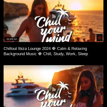
Spä
01:01:14
Chillout Ibiza Lounge 2024 🍓 Calm & Relaxing
Background Music 🍓 Chill, Study, Work, Sleep