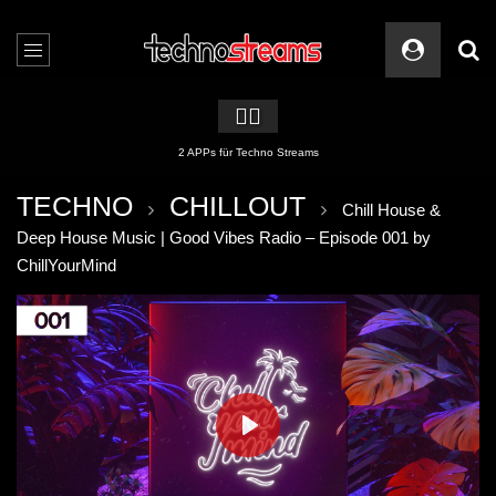
🏳️‍🌈
2 APPs für Techno Streams
TECHNO
CHILLOUT
Chill House &
Deep House Music | Good Vibes Radio – Episode 001 by
ChillYourMind
PLAY