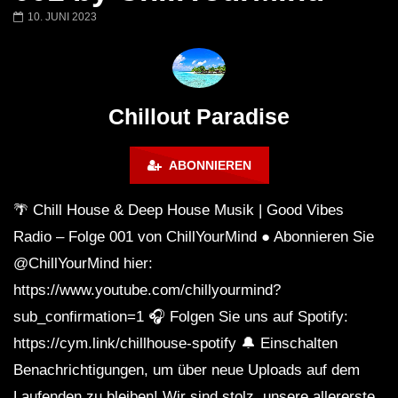
Chillout Ibiza Lounge 2024 🍓
Lust. – Runaway
10. JUNI 2023
Calm & Relaxing Background
Music 🍓 Chill, Study, Work,
Sleep
Chillout Paradise
ABONNIEREN
🌴 Chill House & Deep House Musik | Good Vibes
Radio – Folge 001 von ChillYourMind ● Abonnieren Sie
@ChillYourMind hier:
https://www.youtube.com/chillyourmind?
sub_confirmation=1 🎧 Folgen Sie uns auf Spotify:
https://cym.link/chillhouse-spotify 🔔 Einschalten
Benachrichtigungen, um über neue Uploads auf dem
Laufenden zu bleiben! Wir sind stolz, unsere allererste