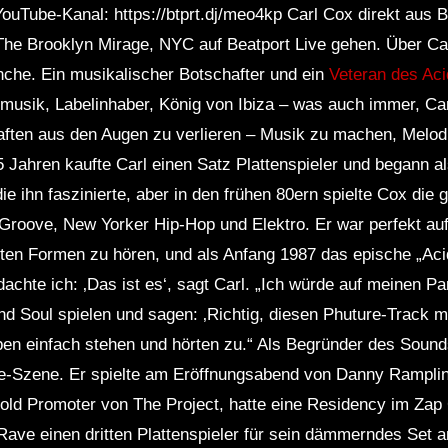
uTube-Kanal: https://btprt.dj/meo4kp Carl Cox direkt aus 
The Brooklyn Mirage, NYC auf Beatport Live gehen. Über Car
che. Ein musikalischer Botschafter und ein
Veteran des Ac
nzmusik, Labelinhaber, König von Ibiza – was auch immer, Car
aften aus den Augen zu verlieren – Musik zu machen, Melod
5 Jahren kaufte Carl einen Satz Plattenspieler und begann al
ie ihn faszinierte, aber in den frühen 80ern spielte Cox die
roove, New Yorker Hip-Hop und Elektro. Er war perfekt auf
ten Formen zu hören, und als Anfang 1987 das epische „Acid
chte ich: ‚Das ist es‘, sagt Carl. „Ich würde auf meinen Par
d Soul spielen und sagen: ‚Richtig, diesen Phuture-Track m
eben einfach stehen und hörten zu.“ Als Begründer des Sound
ve-Szene. Er spielte am Eröffnungsabend von Danny Rampl
ld Promoter von The Project, hatte eine Residency im Zap 
Rave einen dritten Plattenspieler für sein dämmerndes Se