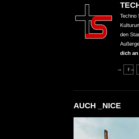
TEC
Techno 
Kulturu
den Sta
Außerge
dich an
AUCH _NICE