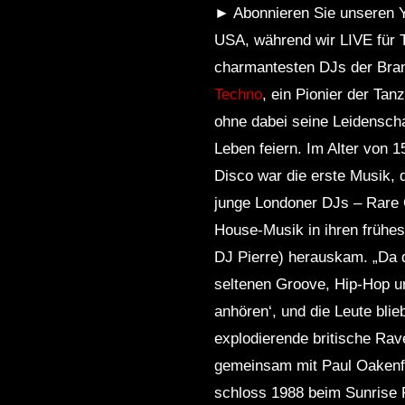
► Abonnieren Sie unseren Yo
USA, während wir LIVE für 
charmantesten DJs der Bran
Techno
, ein Pionier der Ta
ohne dabei seine Leidensch
Leben feiern. Im Alter von 1
Disco war die erste Musik, d
junge Londoner DJs – Rare G
House-Musik in ihren frühes
DJ Pierre) herauskam. „Da da
seltenen Groove, Hip-Hop un
anhören‘, und die Leute bli
explodierende britische Ra
gemeinsam mit Paul Oakenfo
schloss 1988 beim Sunrise 