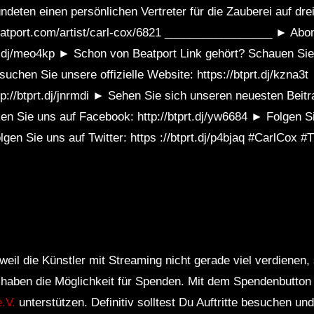
ndeten einen persönlichen Vertreter für die Zauberei auf dr
beatport.com/artist/carl-cox/6821 _________________ ► Abo
t.dj/meo4kp ► Schon von Beatport Link gehört? Schauen Sie 
suchen Sie unsere offizielle Website: https://btprt.dj/kzna
http://btprt.dj/jnrmdi ► Sehen Sie sich unseren neuesten Bei
iken Sie uns auf Facebook: http://btprt.dj/yw6684 ► Folgen S
lgen Sie uns auf Twitter: https ://btprt.dj/p4bjaq #CarlCox
weil die Künstler mit Streaming nicht gerade viel verdienen,
r haben die Möglichkeit für Spenden. Mit dem Spendenbutton
.V.
unterstützen. Definitiv solltest Du Auftritte besuchen u