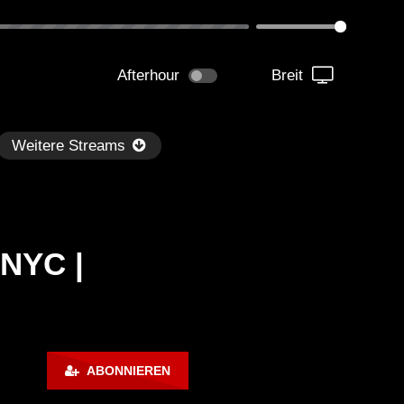
Afterhour
Breit
Weitere Streams
 NYC |
Später
kmantel Ten – Helena Hauff &
Ángel Molina – Sónar 202
ABONNIEREN
rcel Dettmann | Radar – Aug 2
ARTE Concert
2024