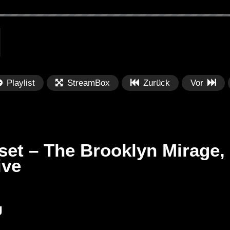
Playlist
StreamBox
Zurück
Vor
set – The Brooklyn Mirage,
ive
Später
Später
PRICES
Festival BPM 2025 – Live
De
J
rland 2023 by
Completa
Ma
nity stage]
/ 