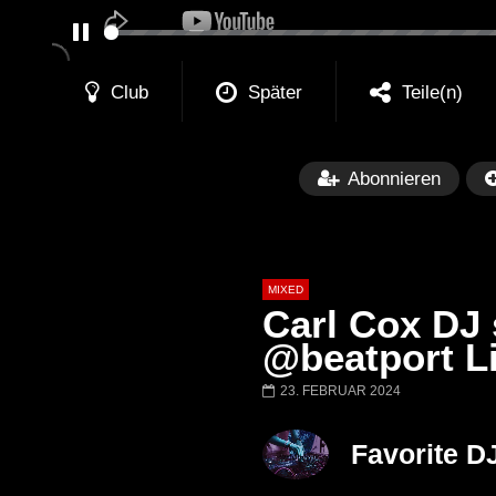
PAUSE
Club
Später
Teile(n)
Abonnieren
MIXED
Carl Cox DJ 
@beatport L
23. FEBRUAR 2024
Später
Barbara Lago @ Kappa
THEMBA @ CA
Favorite D
FuturFestival 2024
FESTIVAL Switze
LUCA DEA [Moder