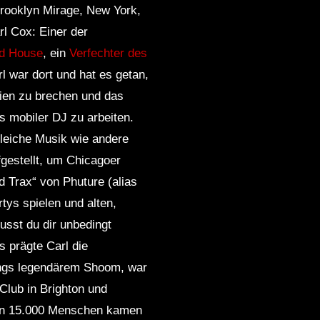
Brooklyn Mirage, New York,
l Cox: Einer der
id House
, ein
Verfechter des
l war dort und hat es getan,
ien zu brechen und das
s mobiler DJ zu arbeiten.
 gleiche Musik wie andere
gestellt, um Chicagoer
 Trax“ von Phuture (alias
tys spielen und alten,
usst du dir unbedingt
s prägte Carl die
ings legendärem Shoom, war
Club in Brighton und
t an 15.000 Menschen kamen