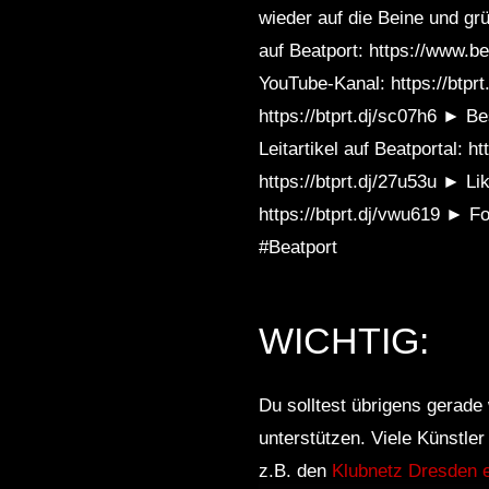
wieder auf die Beine und grü
auf Beatport: https://www.
YouTube-Kanal: https://btpr
https://btprt.dj/sc07h6 ► Be
Leitartikel auf Beatportal: 
https://btprt.dj/27u53u ► L
https://btprt.dj/vwu619 ► Fo
#Beatport
WICHTIG:
Du solltest übrigens gerade 
unterstützen. Viele Künstle
z.B. den
Klubnetz Dresden e