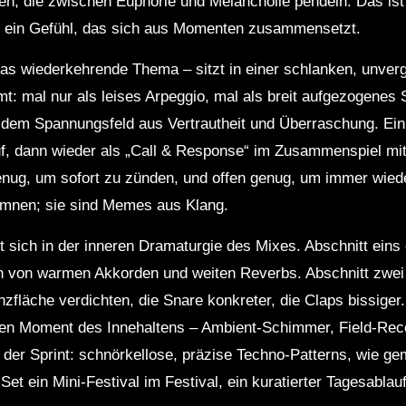
n, die zwischen Euphorie und Melancholie pendeln. Das ist
hr ein Gefühl, das sich aus Momenten zusammensetzt.
as wiederkehrende Thema – sitzt in einer schlanken, unver
t: mal nur als leises Arpeggio, mal als breit aufgezogenes 
 dem Spannungsfeld aus Vertrautheit und Überraschung. Ein
uf, dann wieder als „Call & Response“ im Zusammenspiel mi
enug, um sofort zu zünden, und offen genug, um immer wied
Hymnen; sie sind Memes aus Klang.
 sich in der inneren Dramaturgie des Mixes. Abschnitt eins
 von warmen Akkorden und weiten Reverbs. Abschnitt zwei z
läche verdichten, die Snare konkreter, die Claps bissiger. 
nen Moment des Innehaltens – Ambient‑Schimmer, Field‑Reco
 der Sprint: schnörkellose, präzise Techno‑Patterns, wie ge
Set ein Mini‑Festival im Festival, ein kuratierter Tagesabl