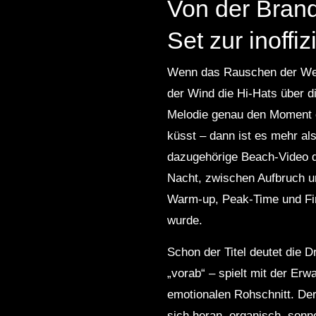
Von der Brand
Set zur inoff
Wenn das Rauschen der Well
der Wind die Hi-Hats über d
Melodie genau den Moment e
küsst – dann ist es mehr al
dazugehörige Beach‑Video 
Nacht, zwischen Aufbruch un
Warm‑up, Peak‑Time und Fin
wurde.
Schon der Titel deutet die 
„vorab“ – spielt mit der Erw
emotionalen Rohschnitt. Der
sich heran, organisch, son