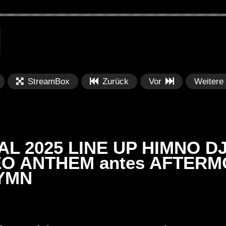
StreamBox
Zurück
Vor
Weitere
L 2025 LINE UP HIMNO DJ
O ANTHEM antes AFTERMO
HYMN
Später
Später
PRICES
Festival BPM 2025 – Live
De
rland 2023 by
Completa
Ma
nity stage]
/ 