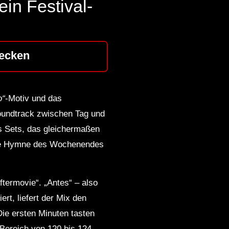
in Festival-
ecken
o“
‑Motiv und das
oundtrack zwischen Tag und
es Sets, das gleichermaßen
 die Hymne des Wochenendes
termovie“. „Antes“ – also
rt, liefert der Mix den
Die ersten Minuten tasten
Bereich von 120 bis 124