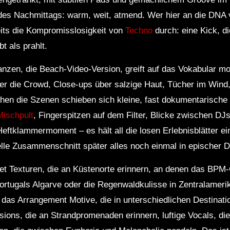
e des Nachmittags: warm, weit, atmend. Wer hier an die DNA
reits die Kompromisslosigkeit von
Techno
durch: eine Kick, di
bt als prahlt.
anzen, die Beach‑Video‑Version, greift auf das Vokabular m
r die Crowd, Close‑ups über salzige Haut, Tücher im Wind
n die Szenen schieben sich kleine, fast dokumentarische
Mischpult
, Fingerspitzen auf dem Filter, Blicke zwischen DJ
Heftklammermoment – es hält all die losen Erlebnisblätter ei
lle Zusammenschnitt später alles noch einmal in epischer Di
et Texturen, die an Küstenorte erinnern, an denen das BPM‑G
Portugals Algarve oder die Regenwaldkulisse in Zentralameri
rt das Arrangement Motive, die in unterschiedlichen Destinat
ions, die an Strandpromenaden erinnern, luftige Vocals, die