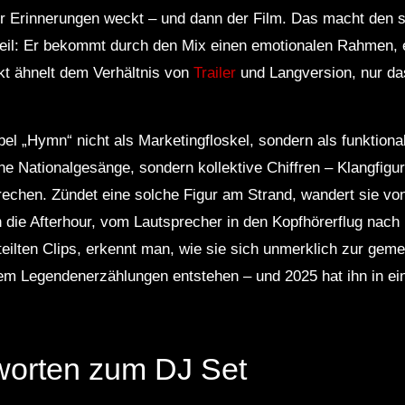
der Erinnerungen weckt – und dann der Film. Das macht den
teil: Er bekommt durch den Mix einen emotionalen Rahmen, 
ekt ähnelt dem Verhältnis von
Trailer
und Langversion, nur das
bel „Hymn“ nicht als Marketingfloskel, sondern als funktio
ne Nationalgesänge, sondern kollektive Chiffren – Klangfigu
rechen. Zündet eine solche Figur am Strand, wandert sie v
 die Afterhour, vom Lautsprecher in den Kopfhörerflug nach
teilten Clips, erkennt man, wie sie sich unmerklich zur gem
 dem Legendenerzählungen entstehen – und 2025 hat ihn in ein
worten zum DJ Set