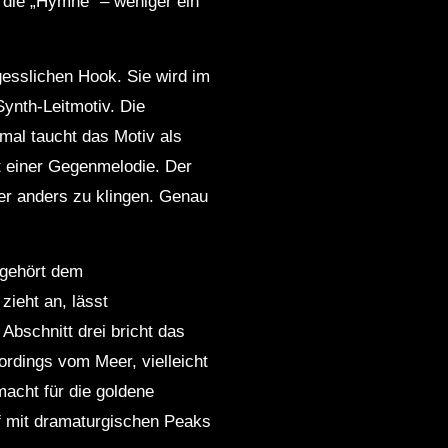
 die „Hymne“ – weniger ein
gesslichen Hook. Sie wird im
Synth‑Leitmotiv. Die
mal taucht das Motiv als
t einer Gegenmelodie. Der
er anders zu klingen. Genau
 gehört dem
ieht an, lässt
Abschnitt drei bricht das
rdings vom Meer, vielleicht
macht für die goldene
auf mit dramaturgischen Peaks