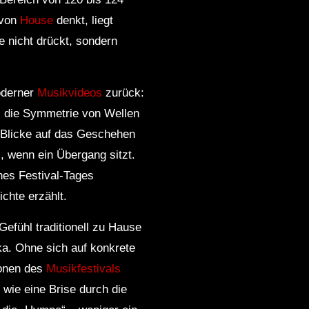
 von
House
denkt, liegt
e nicht drückt, sondern
oderner
Musikvideos
zurück:
, die Symmetrie von Wellen
 Blicke auf das Geschehen
s, wenn ein Übergang sitzt.
nes Festival‑Tages
chte erzählt.
efühl traditionell zu Hause
ka. Ohne sich auf konkrete
ionen des
Musikfestivals
 wie eine Brise durch die