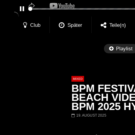
PAUSE
Club
Später
Teile(n)
Playlist
MIXED
BPM FESTIVA
BEACH VIDE
BPM 2025 
Später
19. AUGUST 2025
Barbara Lago @ Kappa
THEMBA @ CA
FuturFestival 2024
FESTIVAL Switze
LUCA DEA [Moder