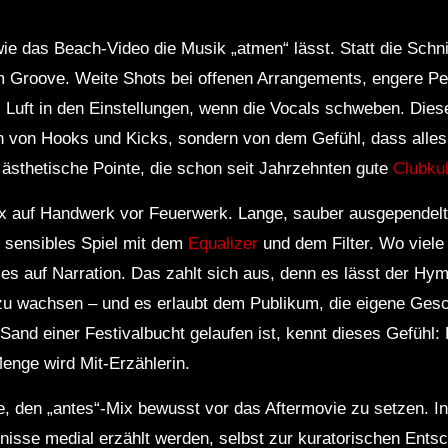
wie das Beach‑Video die Musik „atmen“ lässt. Statt die Schn
dem Groove. Weite Shots bei offenen Arrangements, engere P
l Luft in den Einstellungen, wenn die Vocals schweben. Dies
ein von Hooks und Kicks, sondern von dem Gefühl, dass alles 
e ästhetische Pointe, die schon seit Jahrzehnten gute
Clubkul
ix auf Handwerk vor Feuerwerk. Lange, sauber ausgependel
n sensibles Spiel mit dem
Equalizer
und dem Filter. Wo viele
eses auf Narration. Das zahlt sich aus, denn es lässt der H
zu wachsen – und es erlaubt dem Publikum, die eigene Gesc
and einer Festivalbucht gelaufen ist, kennt dieses Gefühl: D
Menge wird Mit‑Erzählerin.
, den „antes“-Mix bewusst vor das Aftermovie zu setzen. I
ebnisse medial erzählt werden, selbst zur kuratorischen Ents