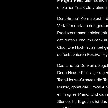
Menge ziehen, und Harmonie
einzelner Track als vielme
Der „Himno“-Kern selbst – d
Verlauf mehrfach neu gerahm
Produzent:innen spielen mit
gefiltertes Echo im Break a
Clou: Die Hook ist simpel g
so funktionieren Festival‑
Das Line‑up‑Denken spiegelt
Deep‑House‑Fluss, getragen
Tech‑House‑Grooves die Tanzf
Raster, gönnt der Crowd ei
ein fragiles Piano. Und dann
Stunde. Im Ergebnis ist das 