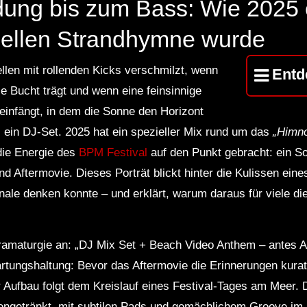
ung bis zum Bass: Wie 2025 e
iziellen Strandhymne wurde
en mit rollenden Kicks verschmilzt, wenn
Entd
ie Bucht trägt und wenn eine feinsinnige
infängt, in dem die Sonne den Horizont
s ein DJ-Set. 2025 hat ein spezieller Mix rund um das
„Himn
die Energie des
BPM Festival
auf den Punkt gebracht: ein S
d Aftermovie. Dieses Porträt blickt hinter die Kulissen ein
ale denken konnte – und erklärt, warum daraus für viele
Dramaturgie an: „DJ Mix Set + Beach Video Anthem – antes Af
artungshaltung: Bevor das Aftermovie die Erinnerungen kuratie
 Aufbau folgt dem Kreislauf eines Festival‑Tages am Meer. 
nengetränkt, mit subtilen Pads und gemächlichem Groove im 