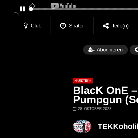
PAUSE
Club
Später
Teile(n)
Abonnieren
HARDTEKK
BlacK OnE – 
Pumpgun (Se
28. OKTOBER 2023
Später
00:52:44
H4U | Minupren vs Craig Mortalis
GeFühLs TeKk 
TEKKoholi
@ altes Militärgelände
◇Maytrixx◇Mosh
Halberstadt 06.07.13 [HQ]
d◇Tieftekker◇