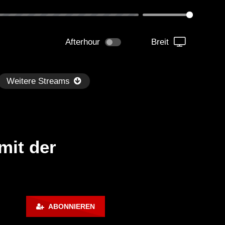
Afterhour
Breit
Weitere Streams
mit der
Später
0:49:49
01:16:56
hni LIVE! – Radio Sunshine
Crotekk@Alarmstufe Red
ABONNIEREN
ve Open Air Oschatz |
.06.2015