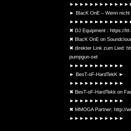
►►►►►►►►►►►►
!◇ [HARDTEKK]
► BlacK OnE – Wenn nicht 
►►►►►►►►►►►►
✖ DJ Equipment : https://l
✖ BlacK OnE on Soundcloud:
✖ direkter Link zum Lied: h
pumpgun-set
►►►►►►►►►►►
► BesT-oF-HardTekK ►
►►►►►►►►►►►
✖ BesT-oF-HardTekk on Fac
►►►►►►►►►►►
✖ MMOGA Partner: http://
►►►►►►►►►►►