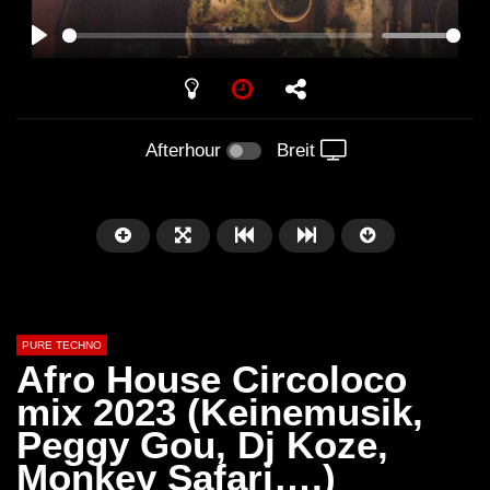
PLAY
Afterhour
Breit
PURE TECHNO
Afro House Circoloco
mix 2023 (Keinemusik,
Peggy Gou, Dj Koze,
Später
01:31:35
01:53:01
Monkey Safari….)