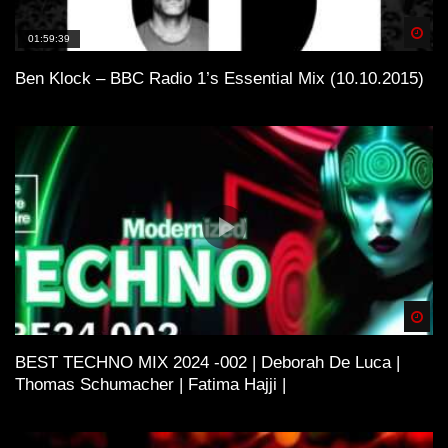
Spä
01:59:39
Ben Klock – BBC Radio 1’s Essential Mix (10.10.2015)
Spä
BEST TECHNO MIX 2024 -002 | Deborah De Luca |
Thomas Schumacher | Fatima Hajji |