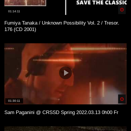
Spä
01:14:11
Fumiya Tanaka / Unknown Possibility Vol. 2 / Tresor.
176 (CD 2001)
Spä
01:30:11
Sam Paganini @ CRSSD Spring 2022.03.13 0h00 Fr