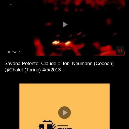
Spä
00:24:37
Savana Potente: Claude :: Tobi Neumann (Cocoon)
@Chalet (Torino) 4/5/2013