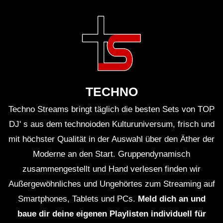
Atmosphäre beim Afro House
Circoloco mix 2023 beschreiben?
Antwort: Die Atmosphäre wird geprägt sein von
Energie, Leidenschaft und Euphorie, während die
Künstler und DJs das Publikum mit ihren
mitreißenden Tracks und Beats begeistern.
TECHNO
Techno Streams bringt täglich die besten Sets von TOP
Faktisches
DJ' s aus dem technoioden Kulturuniversum, frisch und
mit höchster Qualität in der Auswahl über den Äther der
Afro House Musik vereint Elemente traditioneller
Moderne an den Start. Gruppendynamisch
afrikanischer Musik mit
modernen elektronischen
zusammengestellt und Hand verlesen finden wir
Beats
.
Außergewöhnliches und Ungehörtes zum Streaming auf
Smartphones, Tablets und PCs.
Meld dich an und
Das Circoloco DJ Set ist bekannt für seine
baue dir deine eigenen Playlisten individuell für