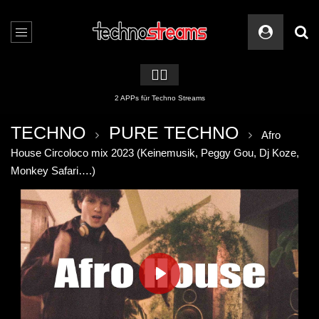
🏳️‍🌈
2 APPs für Techno Streams
TECHNO
PURE TECHNO
Afro
House Circoloco mix 2023 (Keinemusik, Peggy Gou, Dj Koze,
Monkey Safari….)
PLAY