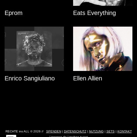
Eprom
Eats Everything
Enrico Sangiuliano
Ellen Allien
RECHTE ins ALL © 2026 //
SPENDEN
|
DATENSCHUTZ
|
NUTZUNG
|
SETS
|
KONTAKT
|
topgras.de
|
techno-tv.net