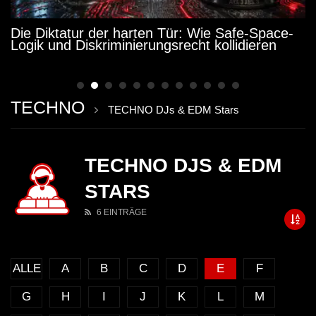
Die Diktatur der harten Tür: Wie Safe-Space-
Logik und Diskriminierungsrecht kollidieren
TECHNO
TECHNO DJs & EDM Stars
TECHNO DJS & EDM
STARS
6 EINTRÄGE
ALLE
A
B
C
D
E
F
G
H
I
J
K
L
M