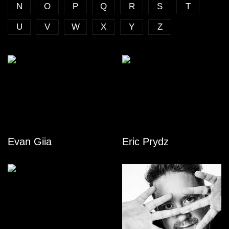
N
O
P
Q
R
S
T
U
V
W
X
Y
Z
Evan Giia
Eric Prydz