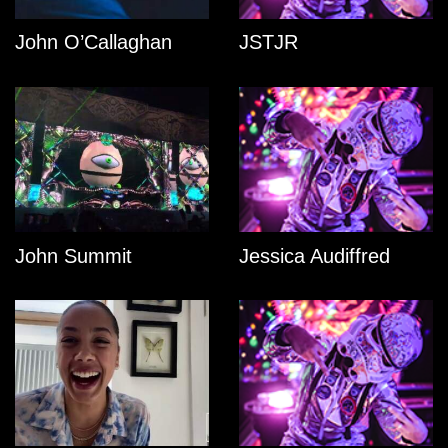
John O’Callaghan
JSTJR
John Summit
Jessica Audiffred