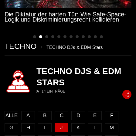
Die Diktatur der harten Tür: Wie Safe-Space-
Logik und Diskriminierungsrecht kollidieren
TECHNO
TECHNO DJs & EDM Stars
TECHNO DJS & EDM
STARS
14 EINTRÄGE
ALLE
A
B
C
D
E
F
G
H
I
J
K
L
M