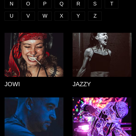
N
O
P
Q
R
S
T
U
V
W
X
Y
Z
JOWI
JAZZY