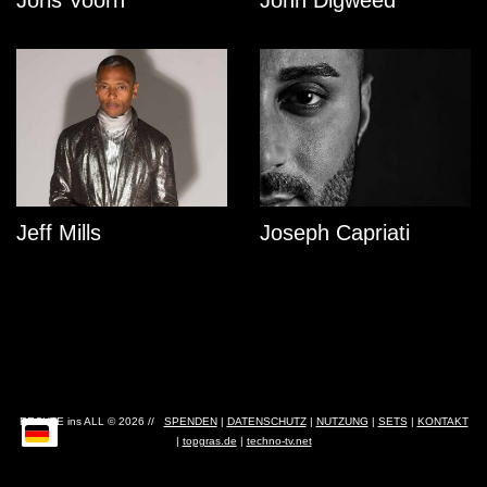
Joris Voorn
John Digweed
Jeff Mills
Joseph Capriati
RECHTE ins ALL © 2026 //
SPENDEN
|
DATENSCHUTZ
|
NUTZUNG
|
SETS
|
KONTAKT
|
topgras.de
|
techno-tv.net