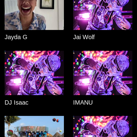
Jayda G
Jai Wolf
DJ Isaac
IMANU