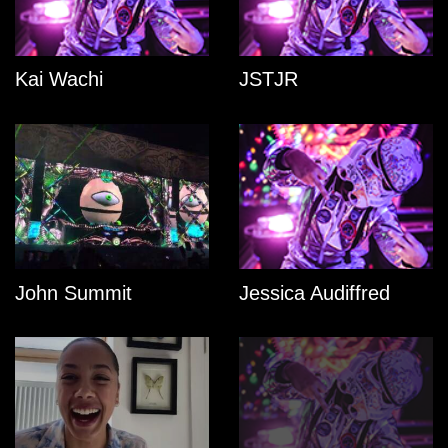
Kai Wachi
JSTJR
John Summit
Jessica Audiffred