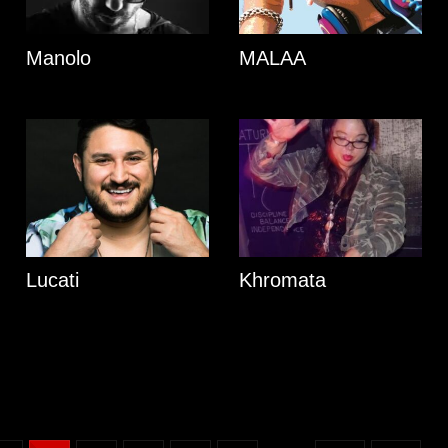
Manolo
MALAA
Lucati
Khromata