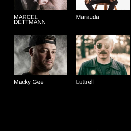
MARCEL
Marauda
DETTMANN
Macky Gee
Luttrell